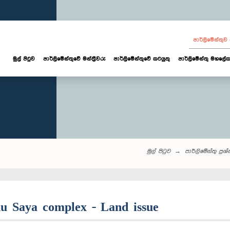
පාර්ලි‌මේන්තු
මුල් පිටුව
පාර්ලි‌මේන්තුවේ මන්ත්‍රීවරු
පාර්ලිමේන්තුවේ කටයුතු
පාර්ලිමේන්තු මහලේක
මුල් පිටුව
පාර්ලි‌මේන්තු‌ ප්‍රශ්
du Saya complex - Land issue