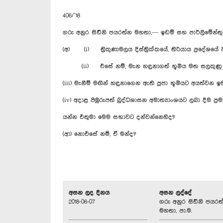
406/’18
ගරු අනුර සිඩ්නි ජයරත්න මහතා,— ඉඩම් සහ පාර්ලිමේන්තු
(අ) (i) ත්‍රිකුණාමලය දිස්ත්‍රික්කයේ, තිරියාය ප්‍රද
(ii) එසේ නම්, මැන හඳුනාගත් භූමිය මත සලකුණු යෙ
(iii) මැනීම් මඟින් හඳුනාගෙන ඇති පූජා භූමියට අයත්වන 
(iv) අදාළ පිඹුරුපත් බුද්ධශාසන අමාත්‍යාංශයට ලබා දීම ප්‍
යන්න එතුමා මෙම සභාවට දන්වන්නෙහිද?
(ආ) නොඑසේ නම්, ඒ මන්ද?
අසන ලද දිනය
අසන ලද්දේ
2018-06-07
ගරු අනුර සිඩ්නි ජයරත
මහතා, පා.ම.