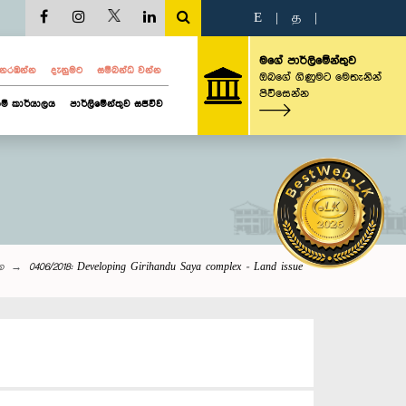
E
|
த
|
මගේ පාර්ලිමේන්තුව
ව නරඹන්න
දැනුමට
සම්බන්ධ වන්න
ඔබගේ ගිණුමට මෙතැනින්
පිවිසෙන්න
ම් කාර්යාලය
පාර්ලිමේන්තුව සජීවීව
න
0406/2018: Developing Girihandu Saya complex - Land issue