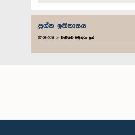
ප්‍රශ්න ඉතිහාසය
07-06-2018
වාචිකව පිළිතුරු දුන්