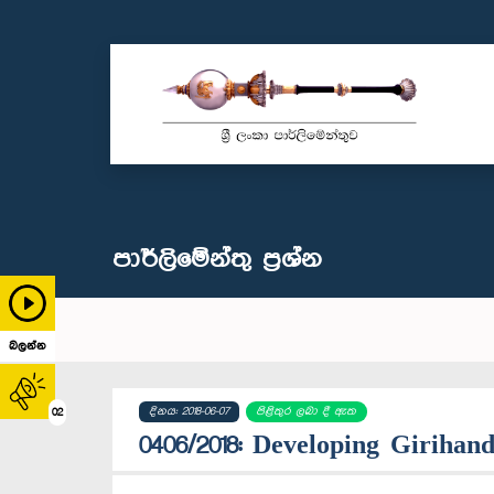
පාර්ලි‌මේන්තු‌ ප්‍රශ්න
බලන්න
දිනය: 2018-06-07
පිළිතුර ලබා දී ඇත
02
0406/2018: Developing Girihan