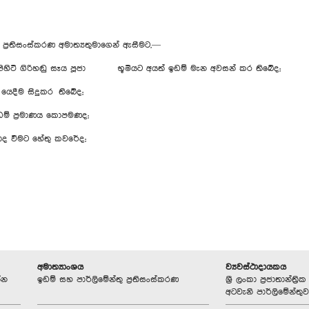
 ප්‍රතිසංස්කරණ අමාත්‍යතුමාගෙන් ඇසීමට,—
ේශයේ පිහිටි ගිරිහඬු සෑය පූජා භූමියට අයත් ඉඩම් මැන අවසන් කර තිබේද;
දීම සිදුකර තිබේද;
ඉඩම් ප්‍රමාණය කොපමණද;
රමාද වීමට හේතු කවරේද;
අමාත්‍යාංශය
ව්‍යවස්ථාදායකය
්න
ඉඩම් සහ පාර්ලිමේන්තු ප්‍රතිසංස්කරණ
ශ්‍රී ලංකා ප්‍රජාතාන්ත
අටවැනි පාර්ලිමේන්තුව