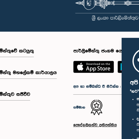
මේන්තුවේ කටයුතු
පාර්ලිමේන්තු ජංගම යෙදුම
මේන්තු මහලේකම් කාර්යාලය
අප
අප හා සම්බන්ධ වී සිටින්න :
"හරි
මේන්තුව සජීවීව
ස
අ
සම්මාන
න
ද
ක
පෞද්ගලිකත්ව ප්‍රතිපත්තිය
ස
ප