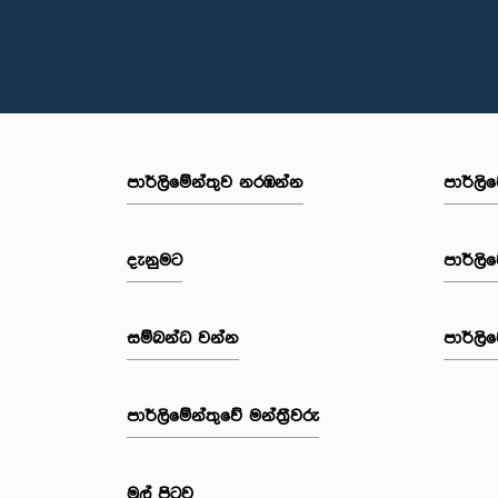
පාර්ලි‌මේන්තුව නරඹන්න
පාර්ලි
දැනුමට
පාර්ලි
සම්බන්ධ වන්න
පාර්ලි
පාර්ලි‌මේන්තුවේ මන්ත්‍රීවරු
මුල් පිටුව