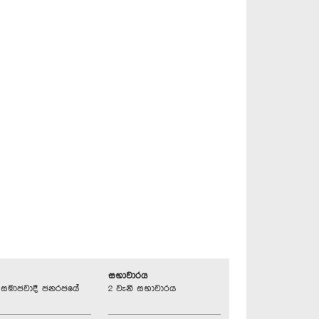
සභාවාරය
්‍රික සමාජවාදී ජනරජයේ
2 වැනි සභාවාරය