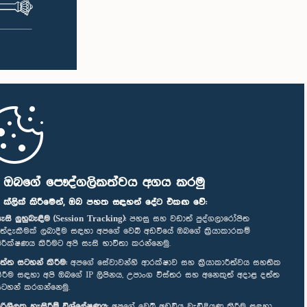
ි ඔබගේ පෞද්ගලිකත්වය අගය කරමු
" ක්ලික් කිරීමෙන්, ඔබ පහත සඳහන් දේට එකඟ වේ:
ැසි ලුහුබැඳීම (Session Tracking):
පහසු සහ වඩාත් පුද්ගලාරෝපිත
ත්දැකීමක් ලබාදීම සඳහා අපගේ වෙබ් අඩවියේ ඔබගේ ක්‍රියාකාරකම්
ිරීක්ෂණය කිරීමට අපි සැසි භාවිතා කරන්නෙමු.
ත්ත සටහන් කිරීම:
අපගේ සේවාවන්හි ආරක්ෂාව සහ ක්‍රියාකාරීත්වය සහතික
ිරීම සඳහා අපි ඔබගේ IP ලිපිනය, උපාංග විස්තර සහ අනෙකුත් අදාළ දත්ත
ටහන් කරගන්නෙමු.
රිශීලක හැසිරීම් විශ්ලේෂණය:
අපගේ වෙබ් අඩවිය වැඩිදියුණු කිරීම සඳහා