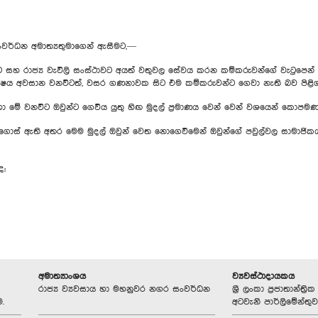
සංවර්ධන අමාත්‍යතුමාගෙන් ඇසීමට,—
රාජ්‍ය වැවිලි සංස්ථාවට අයත් වතුවල සේවය කරන කම්කරුවන්ගේ වැටුපෙන් 
 වර්ෂය අවසාන වනවිටත්, වසර ගණනාවක සිට එම කම්කරුවන්ට ගෙවා නැති බව පිළි
හා මේ වනවිට ඔවුන්ට ගෙවිය යුතු හිඟ මුදල් ප්‍රමාණය වෙන් වෙන් වශයෙන් කොපමණ
මියගොස් ඇති අතර මෙම මුදල් ඔවුන් වෙත නොගෙවීමෙන් ඔවුන්ගේ පවුල්වල සාමාජ
ද;
අමාත්‍යාංශය
ව්‍යවස්ථාදායකය
රාජ්‍ය ව්‍යවසාය හා මහනුවර නගර සංවර්ධන
ශ්‍රී ලංකා ප්‍රජාතාන්ත
.
අටවැනි පාර්ලිමේන්තුව