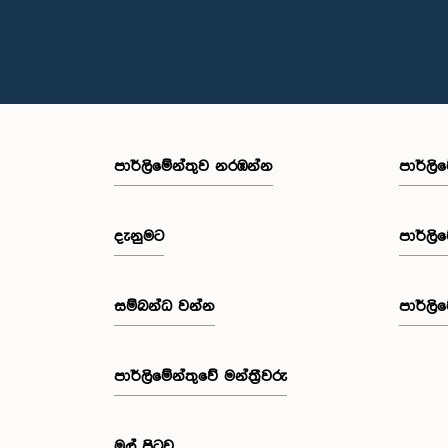
පාර්ලි‌මේන්තුව නරඹන්න
පාර්ලි
දැනුමට
පාර්ලි
සම්බන්ධ වන්න
පාර්ලි
පාර්ලි‌මේන්තුවේ මන්ත්‍රීවරු
මුල් පිටුව