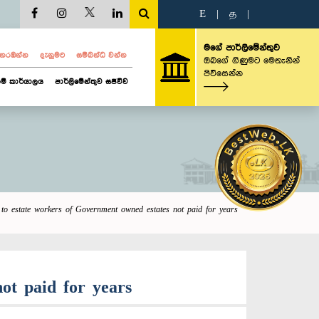
E
|
த
|
මගේ පාර්ලිමේන්තුව
ව නරඹන්න
දැනුමට
සම්බන්ධ වන්න
ඔබගේ ගිණුමට මෙතැනින්
පිවිසෙන්න
ම් කාර්යාලය
පාර්ලිමේන්තුව සජීවීව
e to estate workers of Government owned estates not paid for years
not paid for years