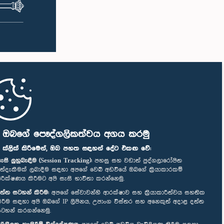
ි ඔබගේ පෞද්ගලිකත්වය අගය කරමු
" ක්ලික් කිරීමෙන්, ඔබ පහත සඳහන් දේට එකඟ වේ:
ැසි ලුහුබැඳීම (Session Tracking):
පහසු සහ වඩාත් පුද්ගලාරෝපිත
ත්දැකීමක් ලබාදීම සඳහා අපගේ වෙබ් අඩවියේ ඔබගේ ක්‍රියාකාරකම්
ිරීක්ෂණය කිරීමට අපි සැසි භාවිතා කරන්නෙමු.
ත්ත සටහන් කිරීම:
අපගේ සේවාවන්හි ආරක්ෂාව සහ ක්‍රියාකාරීත්වය සහතික
ිරීම සඳහා අපි ඔබගේ IP ලිපිනය, උපාංග විස්තර සහ අනෙකුත් අදාළ දත්ත
ටහන් කරගන්නෙමු.