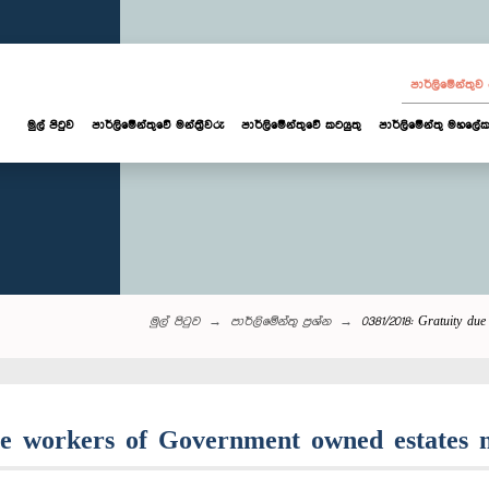
පාර්ලි‌මේන්තු
මුල් පිටුව
පාර්ලි‌මේන්තුවේ මන්ත්‍රීවරු
පාර්ලිමේන්තුවේ කටයුතු
පාර්ලිමේන්තු මහලේක
මුල් පිටුව
පාර්ලි‌මේන්තු‌ ප්‍රශ්න
0381/2018: Gratuity du
tate workers of Government owned estates 