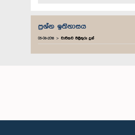
ප්‍රශ්න ඉතිහාසය
05-06-2018
වාචිකව පිළිතුරු දුන්