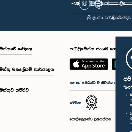
මේන්තුවේ කටයුතු
පාර්ලිමේන්තු ජංගම යෙදුම
මේන්තු මහලේකම් කාර්යාලය
අප
අප හා සම්බන්ධ වී සිටින්න :
"හරි
මේන්තුව සජීවීව
ස
අ
සම්මාන
න
ද
ක
පෞද්ගලිකත්ව ප්‍රතිපත්තිය
ස