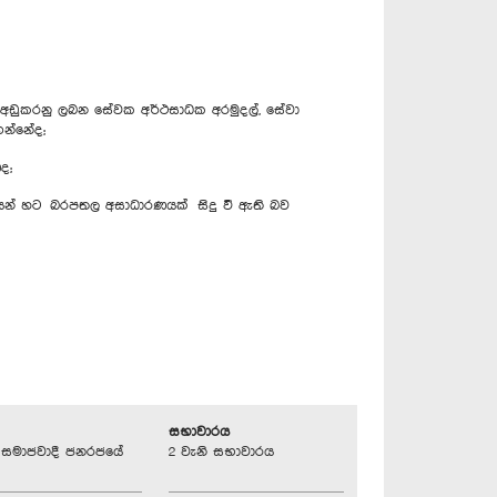
අඩුකරනු ලබන සේවක අර්ථසාධක අරමුදල්, සේවා
ගන්නේද;
ද;
ිකයන් හට බරපතල අසාධාරණයක් සිදු වී ඇති බව
සභාවාරය
්‍රික සමාජවාදී ජනරජයේ
2 වැනි සභාවාරය