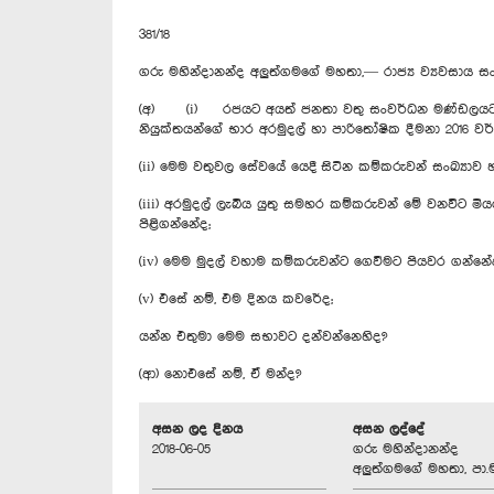
381/18
ගරු මහින්දානන්ද අලුත්ගමගේ මහතා,— රාජ්‍ය ව්‍යවසාය 
(අ) (i) රජයට අයත් ජනතා වතු සංවර්ධන මණ්ඩලයට සහ 
නියුක්තයන්ගේ භාර අරමුදල් හා පාරිතෝෂික දීමනා 2016
(ii) මෙම වතුවල සේවයේ යෙදී සිටින කම්කරුවන් සංඛ්‍යාව 
(iii) අරමුදල් ලැබිය යුතු සමහර කම්කරුවන් මේ වනවිට 
පිළිගන්නේද;
(iv) මෙම මුදල් වහාම කම්කරුවන්ට ගෙවීමට පියවර ගන්නේ
(v) එසේ නම්, එම දිනය කවරේද;
යන්න එතුමා මෙම සභාවට දන්වන්නෙහිද?
(ආ) නොඑසේ නම්, ඒ මන්ද?
අසන ලද දිනය
අසන ලද්දේ
2018-06-05
ගරු මහින්දානන්ද
අලුත්ගමගේ මහතා, පා.ම