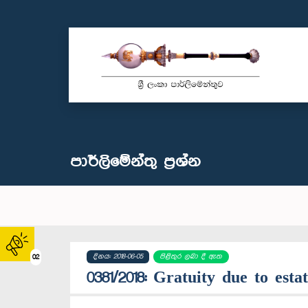
පාර්ලි‌මේන්තු‌ ප්‍රශ්න
දිනය: 2018-06-05
පිළිතුර ලබා දී ඇත
02
0381/2018: Gratuity due to es