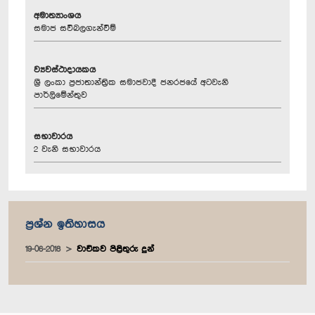
අමාත්‍යාංශය
සමාජ සවිබලගැන්වීම්
ව්‍යවස්ථාදායකය
ශ්‍රී ලංකා ප්‍රජාතාන්ත්‍රික සමාජවාදී ජනරජයේ අටවැනි
පාර්ලිමේන්තුව
සභාවාරය
2 වැනි සභාවාරය
ප්‍රශ්න ඉතිහාසය
19-06-2018
වාචිකව පිළිතුරු දුන්