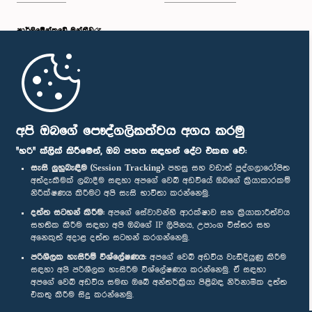
පාර්ලි‌මේන්තුවේ මන්ත්‍රීවරු
මුල් පිටුව
පාර්ලිමේන්තු ජංගම යෙදුම
අපි ඔබගේ පෞද්ගලිකත්වය අගය කරමු
"හරි" ක්ලික් කිරීමෙන්, ඔබ පහත සඳහන් දේට එකඟ වේ:
සැසි ලුහුබැඳීම (Session Tracking):
පහසු සහ වඩාත් පුද්ගලාරෝපිත
අත්දැකීමක් ලබාදීම සඳහා අපගේ වෙබ් අඩවියේ ඔබගේ ක්‍රියාකාරකම්
නිරීක්ෂණය කිරීමට අපි සැසි භාවිතා කරන්නෙමු.
අප හා සම්බන්ධ වී සිටින්න :
දත්ත සටහන් කිරීම:
අපගේ සේවාවන්හි ආරක්ෂාව සහ ක්‍රියාකාරීත්වය
සහතික කිරීම සඳහා අපි ඔබගේ IP ලිපිනය, උපාංග විස්තර සහ
අනෙකුත් අදාළ දත්ත සටහන් කරගන්නෙමු.
සම්මාන
පරිශීලක හැසිරීම් විශ්ලේෂණය:
අපගේ වෙබ් අඩවිය වැඩිදියුණු කිරීම
සඳහා අපි පරිශීලක හැසිරීම විශ්ලේෂණය කරන්නෙමු. ඒ සඳහා
අපගේ වෙබ් අඩවිය සමඟ ඔබේ අන්තර්ක්‍රියා පිළිබඳ නිර්නාමික දත්ත
පෞද්ගලිකත්ව ප්‍රතිපත්තිය
එකතු කිරීම සිදු කරන්නෙමු.