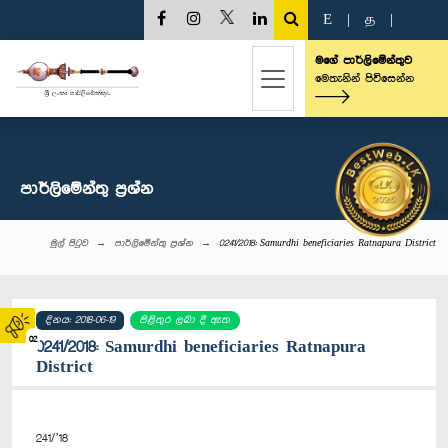
E
|
த
|
මගේ පාර්ලිමේන්තුව
මෙතැනින් පිවිසෙන්න
පාර්ලි‌මේන්තු‌ ප්‍රශ්න
මුල් පිටුව
පාර්ලි‌මේන්තු‌ ප්‍රශ්න
0241/2018: Samurdhi beneficiaries Ratnapura District
දිනය: 2018-06-19
පිළිතුර ලබා දී ඇත
02
0241/2018: Samurdhi beneficiaries Ratnapura
District
241/’18