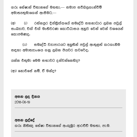
ගරු හේෂාන් විතානගේ මහතා,— සමාජ සවිබලගැන්වීම්
අමාත්‍යතුමාගෙන් ඇසීමට,—
(අ) (i) රත්නපුර දිස්ත්‍රික්කයේ සමෘද්ධි සහනාධාර ලබන පවුල්
සංඛ්‍යාව, එක් එක් මැතිවරණ කොට්ඨාසය අනුව වෙන් වෙන් වශයෙන්
කොපමණද;
(ii) සමෘද්ධි ව්‍යාපාරයට අලුතින් පවුල් ඇතුළත් කරගැනීම
සඳහා අමාත්‍යාංශය ගනු ලබන පියවර කවරේද;
යන්න එතුමා මෙම සභාවට දන්වන්නෙහිද?
(ආ) නොඑසේ නම්, ඒ මන්ද?
අසන ලද දිනය
2018-06-19
අසන ලද්දේ
ගරු නීතිඥ හේෂා විතානගේ අංකුඹුර ආරච්චි මහතා, පා.ම.