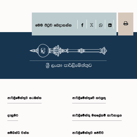
Facebook
මෙම පිටුව බෙදාගන්න
X
WhatsApp
LinkedIn
පාර්ලි‌මේන්තුව නරඹන්න
පාර්ලිමේන්තුවේ කටයුතු
දැනුමට
පාර්ලිමේන්තු මහලේකම් කාර්යාලය
සම්බන්ධ වන්න
පාර්ලිමේන්තුව සජීවීව