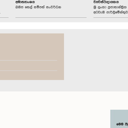
අමාත්‍යාංශය
ව්‍යවස්ථාදායකය
ඛනිජ තෙල් සම්පත් සංවර්ධන
ශ්‍රී ලංකා ප්‍රජාතාන්ත
.
අටවැනි පාර්ලිමේන්තුව
මෙම පි