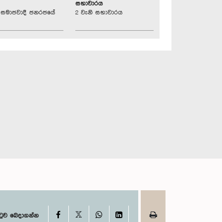
සභාවාරය
්‍රික සමාජවාදී ජනරජයේ
2 වැනි සභාවාරය
X
Facebook
WhatsApp
LinkedIn
ටුව බෙදාගන්න