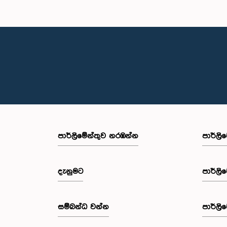
පාර්ලි‌මේන්තුව නරඹන්න
පාර්ලි
දැනුමට
පාර්ලි
සම්බන්ධ වන්න
පාර්ලි