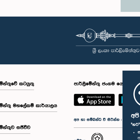
මේන්තුවේ කටයුතු
පාර්ලිමේන්තු ජංගම යෙදුම
මේන්තු මහලේකම් කාර්යාලය
අප
අප හා සම්බන්ධ වී සිටින්න :
"හරි
මේන්තුව සජීවීව
ස
අ