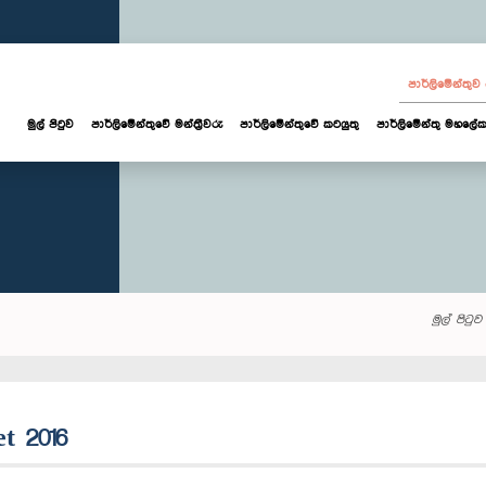
පාර්ලි‌මේන්තු
මුල් පිටුව
පාර්ලි‌මේන්තුවේ මන්ත්‍රීවරු
පාර්ලිමේන්තුවේ කටයුතු
පාර්ලිමේන්තු මහලේක
මුල් පිටුව
t 2016