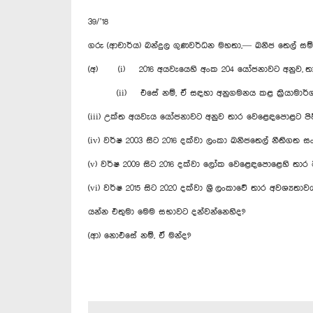
39/’18
ගරු (ආචාර්ය) බන්දුල ගුණවර්ධන මහතා,— ඛනිජ තෙල් සම
(අ) (i) 2016 අයවැයෙහි අංක 204 යෝජනාවට අනුව, තාර
(ii) එසේ නම්, ඒ සඳහා අනුගමනය කළ ක්‍රියාමාර්
(iii) උක්ත අයවැය යෝජනාවට අනුව තාර වෙළෙඳපොළට පිවිසි
(iv) වර්ෂ 2003 සිට 2016 දක්වා ලංකා ඛනිජතෙල් නීතිගත
(v) වර්ෂ 2009 සිට 2016 දක්වා ලෝක වෙළෙඳපොළෙහි තාර
(vi) වර්ෂ 2015 සිට 2020 දක්වා ශ්‍රී ලංකාවේ තාර අවශ්‍
යන්න එතුමා මෙම සභාවට දන්වන්නෙහිද?
(ආ) නොඑසේ නම්, ඒ මන්ද?