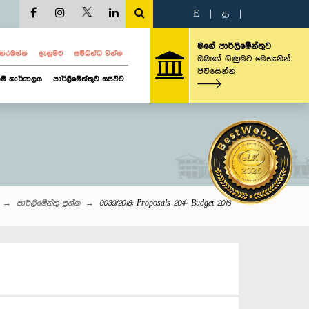
E
|
த
|
මගේ පාර්ලිමේන්තුව
ව නරඹන්න
දැනුමට
සම්බන්ධ වන්න
ඔබගේ ගිණුමට මෙතැනින්
පිවිසෙන්න
ම් කාර්යාලය
පාර්ලිමේන්තුව සජීවීව
පාර්ලි‌මේන්තු‌ ප්‍රශ්න
0039/2018: Proposals 204- Budget 2016