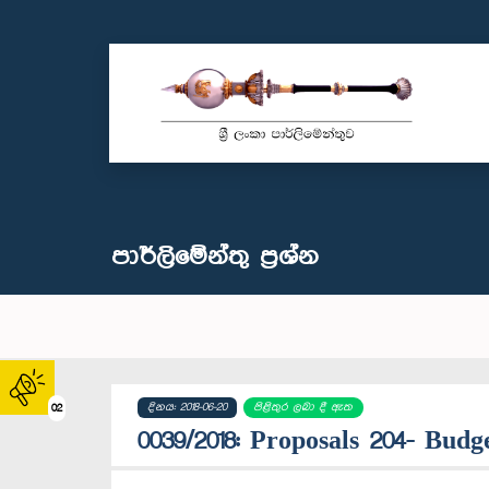
පාර්ලි‌මේන්තු‌ ප්‍රශ්න
දිනය: 2018-06-20
පිළිතුර ලබා දී ඇත
02
0039/2018: Proposals 204- Budge