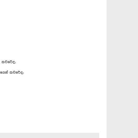
ණය කවරේද;
ශයෙන් කවරේද;