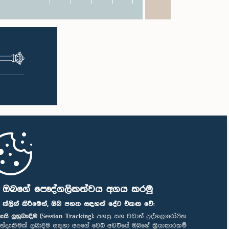
ි ඔබගේ පෞද්ගලිකත්වය අගය කරමු
" ක්ලික් කිරීමෙන්, ඔබ පහත සඳහන් දේට එකඟ වේ:
ැසි ලුහුබැඳීම (Session Tracking):
පහසු සහ වඩාත් පුද්ගලාරෝපිත
ත්දැකීමක් ලබාදීම සඳහා අපගේ වෙබ් අඩවියේ ඔබගේ ක්‍රියාකාරකම්