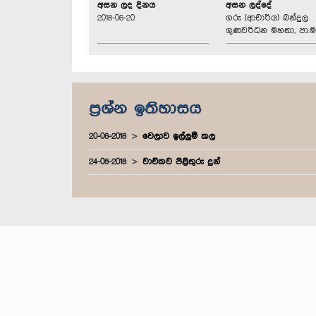
අසන ලද දිනය
අසන ලද්දේ
2018-06-20
ගරු (ආචාර්ය) බන්දුල
ගුණවර්ධන මහතා, පා.ම
ප්‍රශ්න ඉතිහාසය
20-06-2018
වෙලාව ඉල්ලුම් කල
24-08-2018
වාචිකව පිළිතුරු දුන්