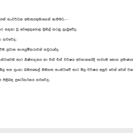
්පත් සංවර්ධන අමාත්‍යතුමාගෙන් ඇසීමට,—
 සඳහා වූ වෙළෙඳපොළ ලිහිල් කරනු ලැබුවේද;
ග කවරේද;
 ප්‍රධාන සැපයුම්කරුවන් කවුරුන්ද;
 සංස්ථාවෙහි තාර නිෂ්පාදනය හා එක් එක් වර්ෂය අවසානයේදී පැවැති තොග ප්‍රමා
 මිල සහ ලංකා ඛනිජතෙල් නීතිගත සංස්ථාවේ තාර මිල වර්ෂය අනුව වෙන් වෙන් ව
යතාවය පිළිබඳ පුරෝකථනය කවරේද;