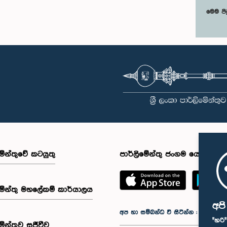
මෙම පි
මේන්තුවේ කටයුතු
පාර්ලිමේන්තු ජංගම යෙදුම
මේන්තු මහලේකම් කාර්යාලය
අප
අප හා සම්බන්ධ වී සිටින්න :
"හරි
මේන්තුව සජීවීව