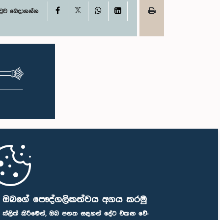
X
Facebook
WhatsApp
LinkedIn
ටුව බෙදාගන්න
ි ඔබගේ පෞද්ගලිකත්වය අගය කරමු
" ක්ලික් කිරීමෙන්, ඔබ පහත සඳහන් දේට එකඟ වේ: