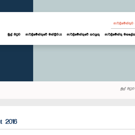
පාර්ලි‌මේන්තු
මුල් පිටුව
පාර්ලි‌මේන්තුවේ මන්ත්‍රීවරු
පාර්ලිමේන්තුවේ කටයුතු
පාර්ලිමේන්තු මහලේක
මුල් පිටුව
t 2016