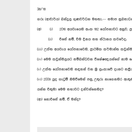
38/’18
ගරු (ආචාර්ය) බන්දුල ගුණවර්ධන මහතා,— සමාජ සුබසාධන හා
(අ) (i) 2016 අයවැයෙහි අංක 182 යෝජනාවට අනුව, ප්‍රාථමි
(ii) එසේ නම්, එම දිනය සහ ස්ථානය කවරේද;
(iii) උක්ත අයවැය යෝජනාවෙහි, ප්‍රාථමික කර්මාන්ත කවුන්
(iv) මෙම කවුන්සිලයට සම්බන්ධවන විශේෂඥයන්ගේ නාම ල
(v) උක්ත යෝජනාවෙහි සඳහන් වන ශ්‍රී ලංකාවේ දැනට සක්‍රීය
(vi) 2009 යුද ගැටුම් නිමවීමෙන් පසු, උතුරු නැගෙනහිර ඇතුළ
යන්න එතුමා මෙම සභාවට දන්වන්නෙහිද?
(ආ) නොඑසේ නම්, ඒ මන්ද?‍