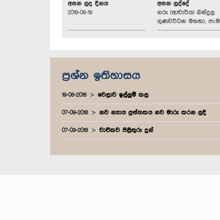
අසන ලද දිනය
අසන ලද්දේ
2018-06-19
ගරු (ආචාර්ය) බන්දුල
ගුණවර්ධන මහතා, පා.ම
ප්‍රශ්න ඉතිහාසය
19-06-2018
වෙලාව ඉල්ලුම් කල
07-09-2018
නව න්‍යාය පුස්තකය නව මාරු කරන ලදී
07-09-2018
වාචිකව පිළිතුරු දුන්