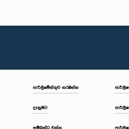
පාර්ලි‌මේන්තුව නරඹන්න
පාර්ලි
දැනුමට
පාර්ලි
සම්බන්ධ වන්න
පාර්ලි