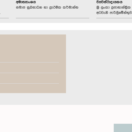
අමාත්‍යාංශය
ව්‍යවස්ථාදායකය
සමාජ සුබසාධන හා ප්‍රාථමික කර්මාන්ත
ශ්‍රී ලංකා ප්‍රජාතාන්ත
.
අටවැනි පාර්ලිමේන්තුව