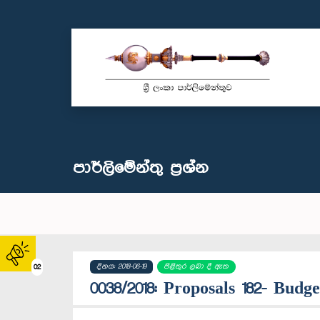
පාර්ලි‌මේන්තු‌ ප්‍රශ්න
දිනය: 2018-06-19
පිළිතුර ලබා දී ඇත
02
0038/2018: Proposals 182- Budge