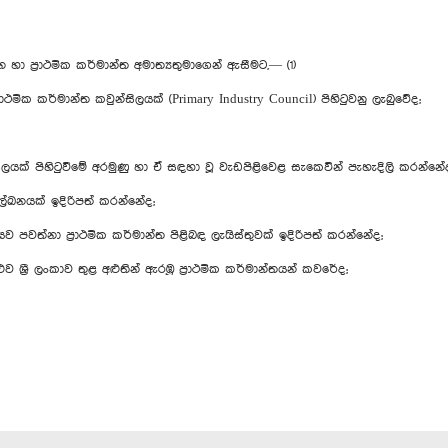
 ප්‍රාථමික කර්මාන්ත අමාත්‍යතුමාගෙන් ඇසීමට,— (1)
ක කර්මාන්ත කවුන්සිලයක් (Primary Industry Council) පිහිටුවනු ලැබුවේද;
සිලයක් පිහිටුවීමේ අරමුණු හා ඒ සඳහා වූ වැඩපිළිවෙළ සැකෙවින් පැහැදිලි කරන්නේ
ේඛනයක් ඉදිරිපත් කරන්නේද;
ව පවත්නා ප්‍රාථමික කර්මාන්ත පිළිබඳ ලැයිස්තුවක් ඉදිරිපත් කරන්නේද;
ුව ශ්‍රී ලංකාව තුළ අළුතින් ඇරඹූ ප්‍රාථමික කර්මාන්තයන් කවරේද;