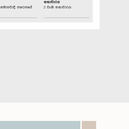
සභාවාරය
්‍රික සමාජවාදී ජනරජයේ
2 වැනි සභාවාරය