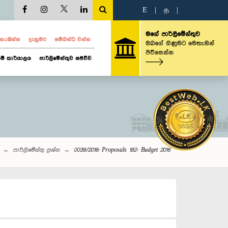
E
|
த
|
මගේ පාර්ලිමේන්තුව
ව නරඹන්න
දැනුමට
සම්බන්ධ වන්න
ඔබගේ ගිණුමට මෙතැනින්
පිවිසෙන්න
ම් කාර්යාලය
පාර්ලිමේන්තුව සජීවීව
පාර්ලි‌මේන්තු‌ ප්‍රශ්න
0038/2018: Proposals 182- Budget 2016