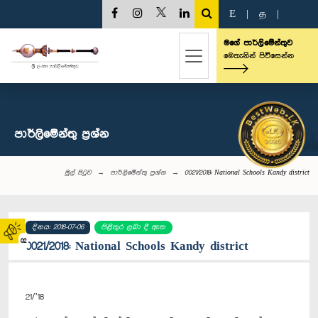
E
|
த
|
මගේ පාර්ලිමේන්තුව
මෙතැනින් පිවිසෙන්න
පාර්ලි‌මේන්තු‌ ප්‍රශ්න
මුල් පිටුව
පාර්ලි‌මේන්තු‌ ප්‍රශ්න
0021/2018: National Schools Kandy district
දිනය: 2018-07-06
පිළිතුර ලබා දී ඇත
02
0021/2018: National Schools Kandy district
21/’18