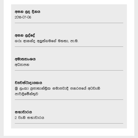
අසන ලද දිනය
2018-07-06
අසන ලද්දේ
ගරු ආනන්ද අලුත්ගමගේ මහතා, පා.ම.
අමාත්‍යාංශය
අධ්‍යාපන
ව්‍යවස්ථාදායකය
ශ්‍රී ලංකා ප්‍රජාතාන්ත්‍රික සමාජවාදී ජනරජයේ අටවැනි
පාර්ලිමේන්තුව
සභාවාරය
2 වැනි සභාවාරය