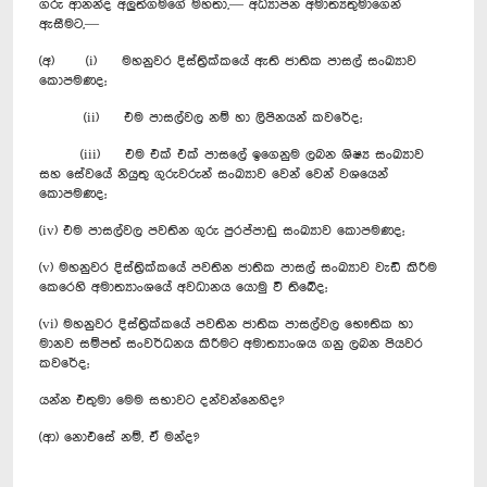
ගරු ආනන්ද අලුත්ගමගේ මහතා,— අධ්‍යාපන අමාත්‍යතුමාගෙන්
ඇසීමට,—
(අ) (i) මහනුවර දිස්ත්‍රික්කයේ ඇති ජාතික පාසල් සංඛ්‍යාව
කොපමණද;
(ii) එම පාසල්වල නම් හා ලිපිනයන් කවරේද;
(iii) එම එක් එක් පාසලේ ඉගෙනුම ලබන ශිෂ්‍ය සංඛ්‍යාව
සහ සේවයේ නියුතු ගුරුවරුන් සංඛ්‍යාව වෙන් වෙන් වශයෙන්
කොපමණද;
(iv) එම පාසල්වල පවතින ගුරු පුරප්පාඩු සංඛ්‍යාව කොපමණද;
(v) මහනුවර දිස්ත්‍රික්කයේ පවතින ජාතික පාසල් සංඛ්‍යාව වැඩි කිරීම
කෙරෙහි අමාත්‍යාංශයේ අවධානය යොමු වී තිබේද;
(vi) මහනුවර දිස්ත්‍රික්කයේ පවතින ජාතික පාසල්වල‍ භෞතික හා
මානව සම්පත් සංවර්ධනය කිරීමට අමාත්‍යාංශය ගනු ලබන පියවර
කවරේද;
යන්න එතුමා මෙම සභාවට දන්වන්නෙහිද?
(ආ) නොඑසේ නම්, ඒ මන්ද?