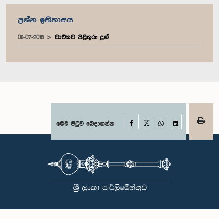
ප්‍රශ්න ඉතිහාසය
06-07-2018
වාචිකව පිළිතුරු දුන්
Facebook
මෙම පිටුව බෙදාගන්න
X
WhatsApp
LinkedIn