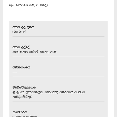
(ඇ) නොඑසේ නම්, ඒ මන්ද?
අසන ලද දිනය
2018-08-23
අසන ලද්දේ
ගරු කනක හේරත් මහතා, පා.ම.
අමාත්‍යාංශය
----
ව්‍යවස්ථාදායකය
ශ්‍රී ලංකා ප්‍රජාතාන්ත්‍රික සමාජවාදී ජනරජයේ අටවැනි
පාර්ලිමේන්තුව
සභාවාරය