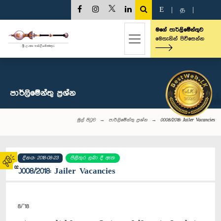
E
|
த
|
මගේ පාර්ලිමේන්තුව
මෙතැනින් පිවිසෙන්න
පාර්ලි‌මේන්තු‌ ප්‍රශ්න
මුල් පිටුව
පාර්ලි‌මේන්තු‌ ප්‍රශ්න
0008/2018: Jailer Vacancies
දිනය: 2018-08-23
පිළිතුර ලබා දී ඇත
02
0008/2018: Jailer Vacancies
8/’18