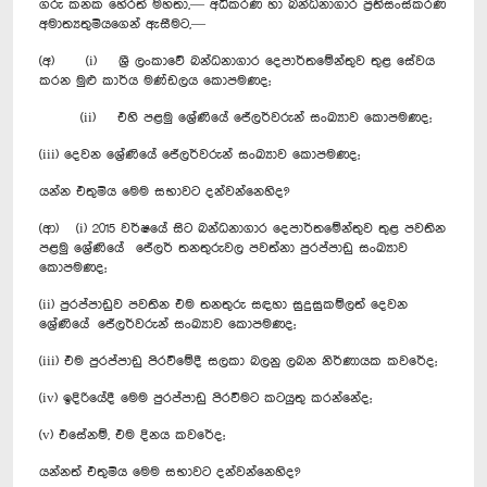
ගරු කනක හේරත් මහතා,— අධිකරණ හා බන්ධනාගාර ප්‍රතිසංස්කරණ
අමාත්‍යතුමියගෙන් ඇසීමට,—
(අ) (i) ශ්‍රී ලංකාවේ බන්ධනාගාර දෙපාර්තමේන්තුව තුළ සේවය
කරන මුළු කාර්ය මණ්ඩලය කොපමණද;
(ii) එහි පළමු ශ්‍රේණියේ ජේලර්වරුන් සංඛ්‍යාව කොපමණද;
(iii) දෙවන ශ්‍රේණියේ ජේලර්වරුන් සංඛ්‍යාව කොපමණද;
යන්න එතුමිය මෙම සභාවට දන්වන්නෙහිද?
(ආ) (i) 2015 වර්ෂයේ සිට බන්ධනාගාර දෙපාර්තමේන්තුව තුළ පවතින
පළමු ශ්‍රේණියේ ජේලර් තනතුරුවල පවත්නා පුරප්පාඩු සංඛ්‍යාව
කොපමණද;
(ii) පුරප්පාඩුව පවතින එම තනතුරු සඳහා සුදුසුකම්ලත් දෙවන
ශ්‍රේණියේ ජේලර්වරුන් සංඛ්‍යාව කොපමණද;
(iii) එම පුරප්පාඩු පිරවීමේදී සලකා බලනු ලබන නිර්ණායක කවරේද;
(iv) ඉදිරියේදී මෙම පුරප්පාඩු පිරවීමට කටයුතු කරන්නේද;
(v) එසේනම්, එම දිනය කවරේද;
යන්නත් එතුමිය මෙම සභාවට දන්වන්නෙහිද?