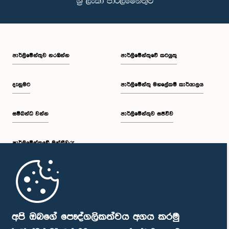
පාර්ලි‌මේන්තුව නරඹන්න
පාර්ලිමේන්තුවේ කටයුතු
දැනුමට
පාර්ලිමේන්තු මහලේකම් කාර්යාලය
සම්බන්ධ වන්න
පාර්ලිමේන්තුව සජීවීව
පාර්ලි‌මේන්තුවේ මන්ත්‍රීවරු
මුල් පිටුව
පාර්ලිමේන්තු ජංගම යෙදුම
අපි ඔබගේ පෞද්ගලිකත්වය අගය කරමු