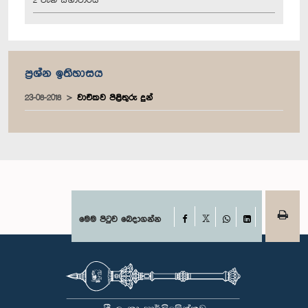
2 වැනි සභාවාරය
ප්‍රශ්න ඉතිහාසය
23-08-2018
වාචිකව පිළිතුරු දුන්
Facebook
මෙම පිටුව බෙදාගන්න
X
WhatsApp
LinkedIn