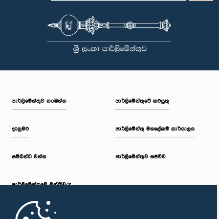
පාර්ලි‌මේන්තුව නරඹන්න
පාර්ලිමේන්තුවේ කටයුතු
දැනුමට
පාර්ලිමේන්තු මහලේකම් කාර්යාලය
සම්බන්ධ වන්න
පාර්ලිමේන්තුව සජීවීව
පාර්ලි‌මේන්තුවේ මන්ත්‍රීවරු
මුල් පිටුව