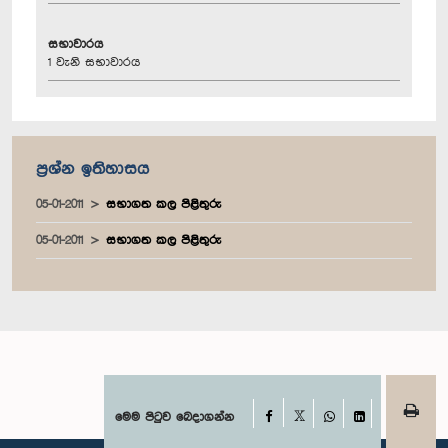
සභාවාරය
1 වැනි සභාවාරය
ප්‍රශ්න ඉතිහාසය
05-01-2011
සභාගත කල පිළිතුරු
05-01-2011
සභාගත කල පිළිතුරු
Facebook
මෙම පිටුව බෙදාගන්න
X
WhatsApp
LinkedIn