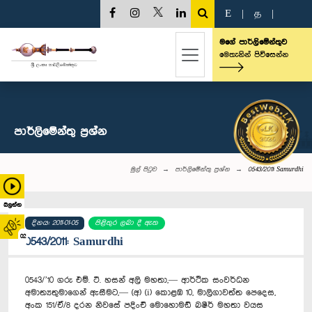
E
|
த
|
මගේ පාර්ලිමේන්තුව
මෙතැනින් පිවිසෙන්න
පාර්ලි‌මේන්තු‌ ප්‍රශ්න
මුල් පිටුව
පාර්ලි‌මේන්තු‌ ප්‍රශ්න
0543/2011: Samurdhi
බලන්න
දිනය: 2011-01-05
පිළිතුර ලබා දී ඇත
02
0543/2011: Samurdhi
0543/’10 ගරු එම්. ටී. හසන් අලි මහතා,— ආර්ථික සංවර්ධන
අමාත්‍යතුමාගෙන් ඇසීමට,— (අ) (i) කොළඹ 10, මාලිගාවත්ත පෙදෙස,
අංක 151/ඒ/8 දරන නිවසේ පදිංචි මොහොමඩ් බෂීර් මහතා වයස