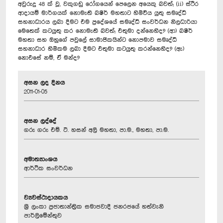
අවුරුදු 48 ක් වූ, වකුගඩු රෝගයෙන් පෙලෙන අයෙකු බවත්; (ii) ස්ථිර
ආදායම් මාර්ගයක් නොමැති බෂීර් මහතාට හිමිවිය යුතු සමෘද්ධි
සහනාධාරය ලබා දීමට එම ප්‍රදේශයේ සමෘද්ධි සංවර්ධන නිලධාරියා
මෙතෙක් කටයුතු කර නොමැති බවත්; එතුමා දන්නෙහිද? (ආ) බෂීර්
මහතා සහ ඔහුගේ පවුලේ සාමාජිකයින්ට නොපමාව සමෘද්ධි
සහනාධාර හිමිකම ලබා දීමට එතුමා කටයුතු කරන්නෙහිද? (ඇ)
නොඑසේ නම්, ඒ මන්ද?
අසන ලද දිනය
2011-01-05
අසන ලද්දේ
ගරු ගරු එම්. ටී. හසන් අලි මහතා, පා.ම., මහතා, පා.ම.
අමාත්‍යාංශය
ආර්ථික සංවර්ධන
ව්‍යවස්ථාදායකය
ශ්‍රී ලංකා ප්‍රජාතාන්ත්‍රික සමාජවාදී ජනරජයේ හත්වැනි
පාර්ලිමේන්තුව