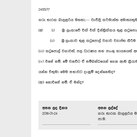
2455/17
ගරු තාරක බාලසූරිය මහතා,— වැවිලි කර්මාන්ත අමාත්‍යත
(අ) (i) ශ්‍රී ලංකාවේ එක් එක් දිස්ත්‍රික්කය තුළ කට
(ii) ශ්‍රී ලංකාව තුළ කටුපොල් වගාව ව්‍යාප්ත කිරීම
(iii) කටුපොල් වගාවත්, ජල ධාරණය සහ පාංශු හායනයත් අ
(iv) එසේ නම්, මේ වනවිට ඒ සම්බන්ධයෙන් ගෙන ඇති ක්‍රිය
යන්න එතුමා මෙම සභාවට දැනුම් දෙන්නෙහිද?
(ආ) නොඑසේ නම්, ඒ මන්ද?
අසන ලද දිනය
අසන ලද්දේ
2018-01-24
ගරු තාරක බාලසූරිය ම
පා.ම.