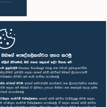
ි ඔබගේ පෞද්ගලිකත්වය අගය කරමු
" ක්ලික් කිරීමෙන්, ඔබ පහත සඳහන් දේට එකඟ වේ:
ැසි ලුහුබැඳීම (Session Tracking):
පහසු සහ වඩාත් පුද්ගලාරෝපිත
ත්දැකීමක් ලබාදීම සඳහා අපගේ වෙබ් අඩවියේ ඔබගේ ක්‍රියාකාරකම්
ිරීක්ෂණය කිරීමට අපි සැසි භාවිතා කරන්නෙමු.
ත්ත සටහන් කිරීම:
අපගේ සේවාවන්හි ආරක්ෂාව සහ ක්‍රියාකාරීත්වය සහතික
ිරීම සඳහා අපි ඔබගේ IP ලිපිනය, උපාංග විස්තර සහ අනෙකුත් අදාළ දත්ත
ටහන් කරගන්නෙමු.
රිශීලක හැසිරීම් විශ්ලේෂණය:
අපගේ වෙබ් අඩවිය වැඩිදියුණු කිරීම සඳහා
පි පරිශීලක හැසිරීම විශ්ලේෂණය කරන්නෙමු. ඒ සඳහා අපගේ වෙබ් අඩවිය