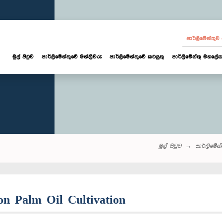
පාර්ලි‌මේන්තු
මුල් පිටුව
පාර්ලි‌මේන්තුවේ මන්ත්‍රීවරු
පාර්ලිමේන්තුවේ කටයුතු
පාර්ලිමේන්තු මහලේක
මුල් පිටුව
පාර්ලි‌මේන්ත
on Palm Oil Cultivation