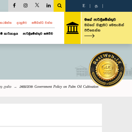
E
|
த
|
මගේ පාර්ලිමේන්තුව
ව නරඹන්න
දැනුමට
සම්බන්ධ වන්න
ඔබගේ ගිණුමට මෙතැනින්
පිවිසෙන්න
ම් කාර්යාලය
පාර්ලිමේන්තුව සජීවීව
ු‌ ප්‍රශ්න
2455/2018: Government Policy on Palm Oil Cultivation