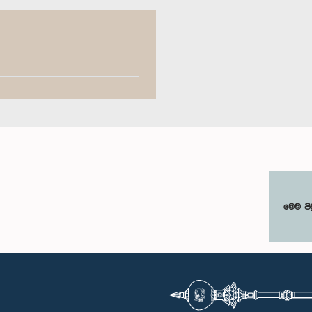
මෙම පි