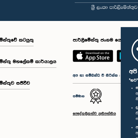
මේන්තුවේ කටයුතු
පාර්ලිමේන්තු ජංගම යෙදුම
මේන්තු මහලේකම් කාර්යාලය
අප
අප හා සම්බන්ධ වී සිටින්න :
"හරි
මේන්තුව සජීවීව
ස
අ
සම්මාන
න
ද
ක
පෞද්ගලිකත්ව ප්‍රතිපත්තිය
ස
ප
අ