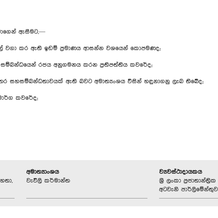
ුමාගෙන් ඇසීමට,—
ුපොල් වගා කර ඇති ඉඩම් ප්‍රමාණය ආසන්න වශයෙන් කොපමණද;
 සම්බන්ධයෙන් රජය අනුගමනය කරන ප්‍රතිපත්තිය කවරේද;
තර සහසම්බන්ධතාවයක් ඇති බවට අමාත්‍යංශය විසින් හඳුනාගනු ලැබ තිබේද;
ාමාර්ග කවරේද;
අමාත්‍යාංශය
ව්‍යවස්ථාදායකය
හතා,
වැවිලි කර්මාන්ත
ශ්‍රී ලංකා ප්‍රජාතාන්ත
අටවැනි පාර්ලිමේන්තුව