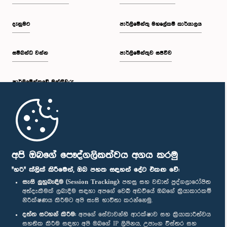
දැනුමට
පාර්ලිමේන්තු මහලේකම් කාර්යාලය
සම්බන්ධ වන්න
පාර්ලිමේන්තුව සජීවීව
පාර්ලි‌මේන්තුවේ මන්ත්‍රීවරු
මුල් පිටුව
පාර්ලිමේන්තු ජංගම යෙදුම
අපි ඔබගේ පෞද්ගලිකත්වය අගය කරමු
"හරි" ක්ලික් කිරීමෙන්, ඔබ පහත සඳහන් දේට එකඟ වේ:
සැසි ලුහුබැඳීම (Session Tracking):
පහසු සහ වඩාත් පුද්ගලාරෝපිත
අත්දැකීමක් ලබාදීම සඳහා අපගේ වෙබ් අඩවියේ ඔබගේ ක්‍රියාකාරකම්
නිරීක්ෂණය කිරීමට අපි සැසි භාවිතා කරන්නෙමු.
අප හා සම්බන්ධ වී සිටින්න :
දත්ත සටහන් කිරීම:
අපගේ සේවාවන්හි ආරක්ෂාව සහ ක්‍රියාකාරීත්වය
සහතික කිරීම සඳහා අපි ඔබගේ IP ලිපිනය, උපාංග විස්තර සහ