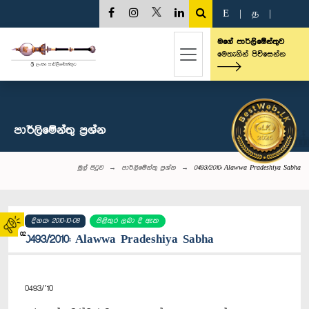
E
|
த
|
මගේ පාර්ලිමේන්තුව
මෙතැනින් පිවිසෙන්න
පාර්ලි‌මේන්තු‌ ප්‍රශ්න
මුල් පිටුව
පාර්ලි‌මේන්තු‌ ප්‍රශ්න
0493/2010: Alawwa Pradeshiya Sabha
දිනය: 2010-10-08
පිළිතුර ලබා දී ඇත
02
0493/2010: Alawwa Pradeshiya Sabha
0493/’10