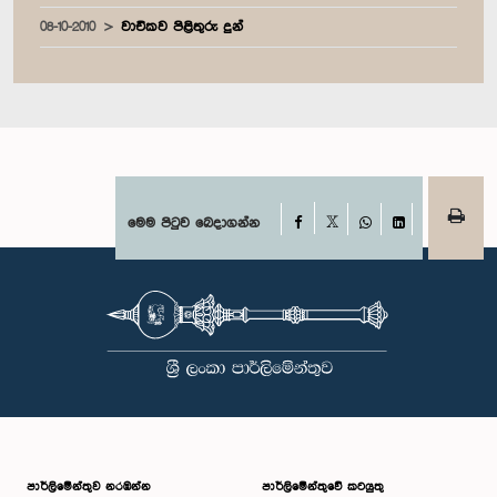
08-10-2010
වාචිකව පිළිතුරු දුන්
Facebook
මෙම පිටුව බෙදාගන්න
X
WhatsApp
LinkedIn
පාර්ලි‌මේන්තුව නරඹන්න
පාර්ලිමේන්තුවේ කටයුතු