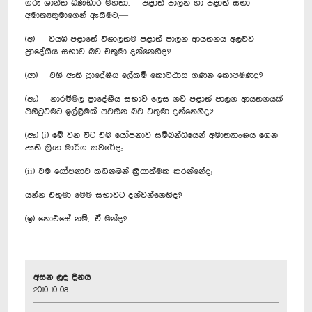
ගරු ශාන්ත බණ්ඩාර මහතා,— පළාත් පාලන හා පළාත් සභා
අමාත්‍යතුමාගෙන් ඇසීමට,—
(අ) වයඹ පළාතේ විශාලතම පළාත් පාලන ආයතනය අලව්ව
ප්‍රාදේශීය සභාව බව එතුමා දන්නෙහිද?
(ආ) එහි ඇති ප්‍රාදේශීය ලේකම් කොට්ඨාස ගණන කොපමණද?
(ඇ) නාරම්මල ප්‍රාදේශීය සභාව ලෙස නව පළාත් පාලන ආයතනයක්
පිහිටුවීමට ඉල්ලීමක් පවතින බව එතුමා දන්නෙහිද?
(ඈ) (i) මේ වන විට එම යෝජනාව සම්බන්ධයෙන් අමාත්‍යාංශය ගෙන
ඇති ක්‍රියා මාර්ග කවරේද;
(ii) එම යෝජනාව කඩිනමින් ක්‍රියාත්මක කරන්නේද;
යන්න එතුමා මෙම සභාවට දන්වන්නෙහිද?
(ඉ) නොඑසේ නම්, ඒ මන්ද?
අසන ලද දිනය
2010-10-08