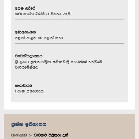
අසන ලද්දේ
ගරු ශාන්ත බණ්ඩාර මහතා, පා.ම.
අමාත්‍යාංශය
පළාත් පාලන හා පළාත් සභා
ව්‍යවස්ථාදායකය
ශ්‍රී ලංකා ප්‍රජාතාන්ත්‍රික සමාජවාදී ජනරජයේ හත්වැනි
පාර්ලිමේන්තුව
සභාවාරය
1 වැනි සභාවාරය
ප්‍රශ්න ඉතිහාසය
08-10-2010
වාචිකව පිළිතුරු දුන්