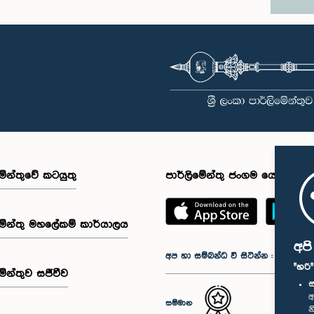
මේන්තුවේ කටයුතු
පාර්ලිමේන්තු ජංගම යෙදුම
මේන්තු මහලේකම් කාර්යාලය
අප
අප හා සම්බන්ධ වී සිටින්න :
"හරි
මේන්තුව සජීවීව
ස
අ
සම්මාන
න