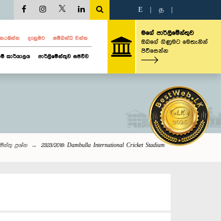
E
|
த
|
මගේ පාර්ලිමේන්තුව
ව නරඹන්න
දැනුමට
සම්බන්ධ වන්න
ඔබගේ ගිණුමට මෙතැනින්
පිවිසෙන්න
ම් කාර්යාලය
පාර්ලිමේන්තුව සජීවීව
ේන්තු‌ ප්‍රශ්න
2323/2018: Dambulla International Cricket Stadium