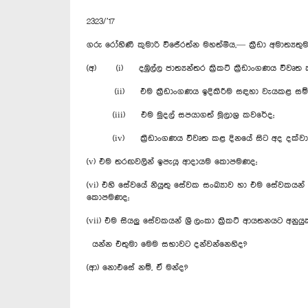
2323/’17
ගරු රෝහිණී කුමාරි විජේරත්න මහත්මිය,— ක්‍රීඩා අමාත්‍ය
(අ) (i) දඹුල්ල ජාත්‍යන්තර ක්‍රිකට් ක්‍රීඩාංගණය විවෘ
(ii) එම ක්‍රීඩාංගණය ඉදිකිරීම සඳහා වැයකළ සම්
(iii) එම මුදල් සපයාගත් මූලාශ්‍ර කවරේද;
(iv) ක්‍රීඩාංගණය විවෘත කළ දිනයේ සිට අද දක්වා එම
(v) එම තරඟවලින් ඉපැයූ ආදායම කොපමණද;
(vi) එහි සේවයේ නියුතු සේවක සංඛ්‍යාව හා එම සේවකයන් අතර
කොපමණද;
(vii) එම සියලු සේවකයන් ශ්‍රී ලංකා ක්‍රිකට් ආයතනයට අ
යන්න එතුමා මෙම සභාවට දන්වන්නෙහිද?
(ආ) නොඑසේ නම්, ඒ මන්ද?