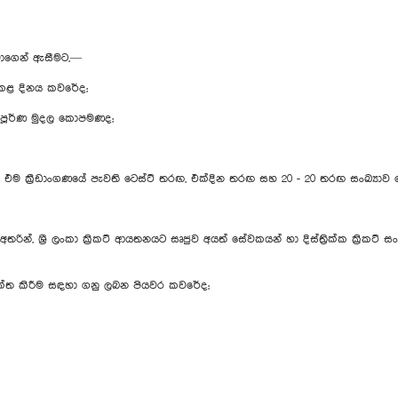
තුමාගෙන් ඇසීමට,—
ත කළ දිනය කවරේද;
පූර්ණ මුදල කොපමණද;
 ක්‍රීඩාංගණයේ පැවති ටෙස්ට් තරඟ, එක්දින තරඟ සහ 20 - 20 තරඟ සංඛ්‍යා
ින්, ශ්‍රී ලංකා ක්‍රිකට් ආයතනයට සෘජුව අයත් සේවකයන් හා දිස්ත්‍රික්ක ක්‍රික
නුයුක්ත කිරීම සඳහා ගනු ලබන පියවර කවරේද;