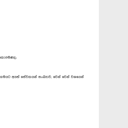
ව කොපමණද;
ට් සංගමයට අයත් සේවකයන් සංඛ්‍යාව, වෙන් වෙන් වශයෙන්