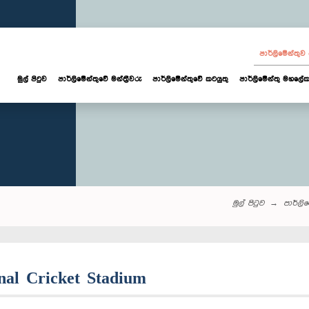
පාර්ලි‌මේන්තු
මුල් පිටුව
පාර්ලි‌මේන්තුවේ මන්ත්‍රීවරු
පාර්ලිමේන්තුවේ කටයුතු
පාර්ලිමේන්තු මහලේක
මුල් පිටුව
පාර්ලි‌ම
onal Cricket Stadium