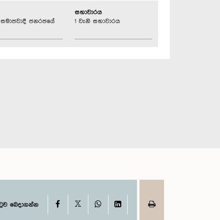
සභාවාරය
්‍රික සමාජවාදී ජනරජයේ
1 වැනි සභාවාරය
X
Facebook
WhatsApp
LinkedIn
ටුව බෙදාගන්න