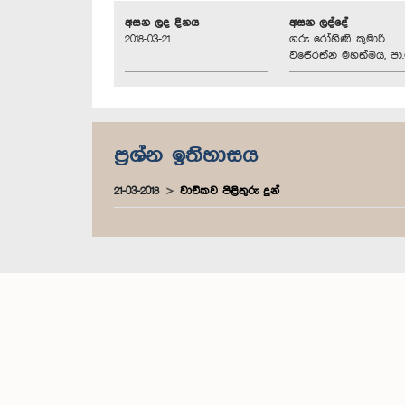
අසන ලද දිනය
අසන ලද්දේ
2018-03-21
ගරු රෝහිණි කුමාරි
විජේරත්න මහත්මිය, පා.
ප්‍රශ්න ඉතිහාසය
21-03-2018
වාචිකව පිළිතුරු දුන්