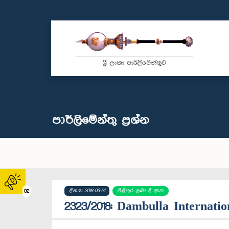
පාර්ලි‌මේන්තු‌ ප්‍රශ්න
දිනය: 2018-03-21
පිළිතුර ලබා දී ඇත
02
2323/2018: Dambulla Internati