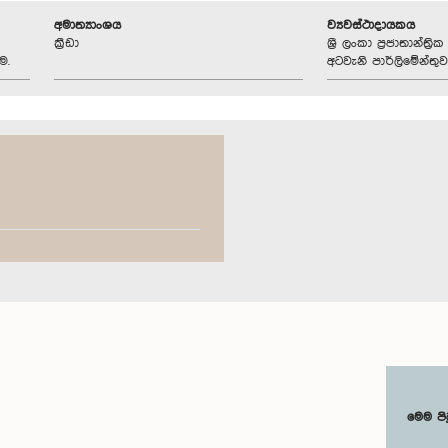
අමාත්‍යාංශය
ව්‍යවස්ථාදායකය
ක්‍රීඩා
ශ්‍රී ලංකා ප්‍රජාතාන්ත
ම.
අටවැනි පාර්ලිමේන්තුව
මෙම පි