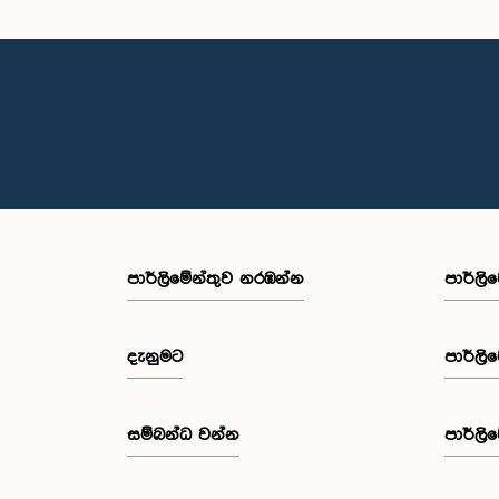
පාර්ලි‌මේන්තුව නරඹන්න
පාර්ලි
දැනුමට
පාර්ලි
සම්බන්ධ වන්න
පාර්ලි