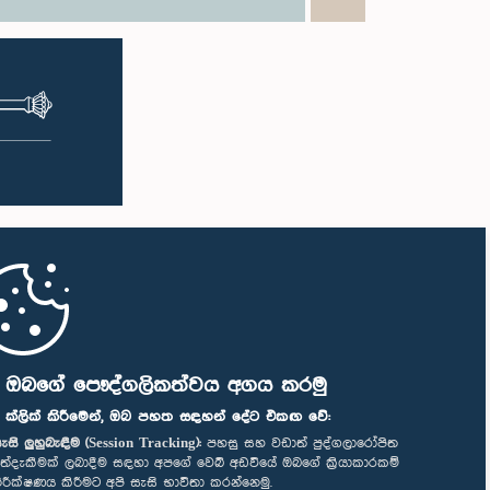
ි ඔබගේ පෞද්ගලිකත්වය අගය කරමු
" ක්ලික් කිරීමෙන්, ඔබ පහත සඳහන් දේට එකඟ වේ:
ැසි ලුහුබැඳීම (Session Tracking):
පහසු සහ වඩාත් පුද්ගලාරෝපිත
ත්දැකීමක් ලබාදීම සඳහා අපගේ වෙබ් අඩවියේ ඔබගේ ක්‍රියාකාරකම්
ිරීක්ෂණය කිරීමට අපි සැසි භාවිතා කරන්නෙමු.