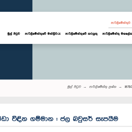
පාර්ලි‌මේන්තු
මුල් පිටුව
පාර්ලි‌මේන්තුවේ මන්ත්‍රීවරු
පාර්ලිමේන්තුවේ කටයුතු
පාර්ලිමේන්තු මහලේක
මුල් පිටුව
පාර්ලි‌මේන්තු‌ ප්‍රශ්න
1875
පීඩා විඳින ගම්මාන : ජල බවුසර් සැපයීම