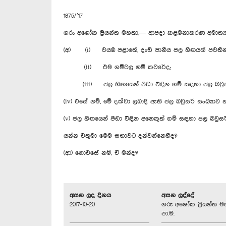
1875/’17
ගරු අශෝක ප්‍රියන්ත මහතා,— ආපදා කළමනාකරණ අමාත්‍
(අ) (i) වයඹ පළාතේ, දැඩි පානීය ජල හිඟයක් පවති
(ii) එම ගම්වල නම් කවරේද;
(iii) ජල හිඟයෙන් පීඩා විඳින ගම් සඳහා ජල බවුසර්
(iv) එසේ නම්, මේ දක්වා ලබාදී ඇති ජල බවුසර් සංඛ්‍යාව 
(v) ජල හිඟයෙන් පීඩා විඳින අනෙකුත් ගම් සඳහා ජල බවුස
යන්න එතුමා මෙම සභාවට දන්වන්නෙහිද?
(ආ) නොඑසේ නම්, ඒ මන්ද?
අසන ලද දිනය
අසන ලද්දේ
2017-10-20
ගරු අශෝක ප්‍රියන්ත ම
පා.ම.