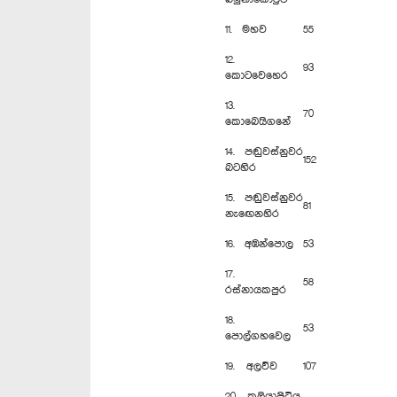
11. මහව
55
12.
93
කොටවෙහෙර
13.
70
කොබෙයිගනේ
14. පඬුවස්නුවර
152
බටහිර
15. පඬුවස්නුවර
81
නැ‍‍ඟෙනහිර
16. අඹන්පොල
53
17.
58
රස්නායකපුර
18.
53
පොල්ගහවෙල
19. අලව්ව
107
20. කුලියාපිටිය