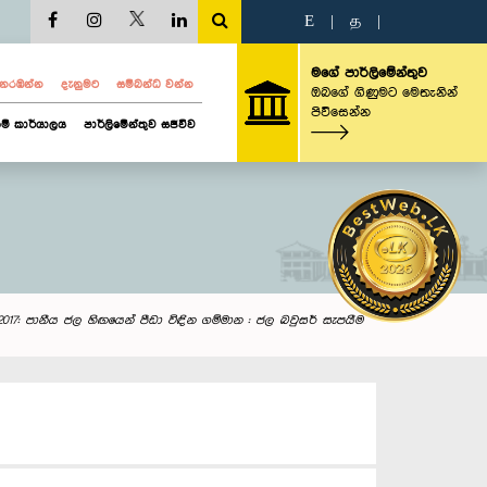
E
|
த
|
මගේ පාර්ලිමේන්තුව
ව නරඹන්න
දැනුමට
සම්බන්ධ වන්න
ඔබගේ ගිණුමට මෙතැනින්
පිවිසෙන්න
ම් කාර්යාලය
පාර්ලිමේන්තුව සජීවීව
/2017: පානීය ජල හිඟයෙන් පීඩා විඳින ගම්මාන : ජල බවුසර් සැපයීම