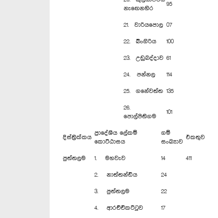
95
නැ‍ඟෙනහිර
21. වාරියපොල
07
22. බිංගිරිය
100
23. උඩුබද්දාව
61
24. පන්නල
114
25. ගනේවත්ත
135
26.
101
පොල්පිතිගම
ප්‍රාදේශීය ලේකම්
ගම්
දිස්ත්‍රික්කය
එකතුව
කොට්ඨාසය
සංඛ්‍යාව
පුත්තලම
1. මහවැව
14
411
2. නාත්තන්ඩිය
24
3. පුත්තලම
22
4. ආරච්චිකට්ටුව
17