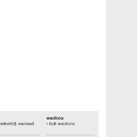
සභාවාරය
්‍රික සමාජවාදී ජනරජයේ
1 වැනි සභාවාරය