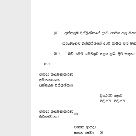
(ii) පුත්තලම දිස්ත්‍රික්කයේ දැඩි පානීය ජල හිඟයක් පව
කුරුණෑගල දිස්ත්‍රික්කයේ දැඩි පානීය ජල හිඟයක් පවති
(iii) ඔව්, මෙම ගම්වලට ජලය ලබා දීම සඳහා ප්‍රා
(iv)
ආපදා කළමනාකරණ
අමාත්‍යාංශය
පුත්තලම දිස්ත්‍රික්කය
ට්‍රැක්ටර්
ලොරි
බවුසර්
බවුසර්
ආපදා කළමනාකරණ
08
මධ්‍යස්ථානය
ජාතික ආපදා
සහන සේවා
01