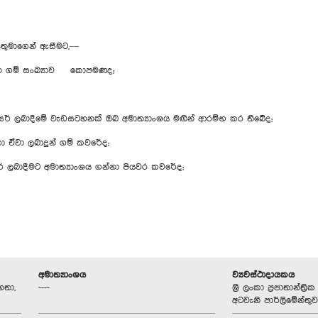
යතුමාගෙන් ඇසීමට,—
න ගම් සංඛ්‍යාව කොපමණද;
 ලබාදීමේ වැඩසටහනක් ඔබ අමාත්‍යාංශය මඟින් ආරම්භ කර තිබේද;
හා ඒවා ලබාදුන් ගම් කවරේද;
ර් ලබාදීමට අමාත්‍යාංශය ගන්නා පියවර කවරේද;
අමාත්‍යාංශය
ව්‍යවස්ථාදායකය
හතා,
----
ශ්‍රී ලංකා ප්‍රජාතාන්ත
අටවැනි පාර්ලිමේන්තුව