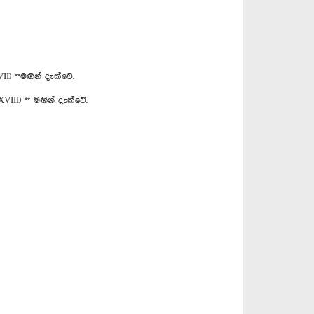
) **මඟින් දැක්වේ.
II) ** මඟින් දැක්වේ.