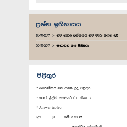
ප්‍රශ්න ඉතිහාසය
20-10-2017
නව න්‍යාය පුස්තකය නව මාරු කරන ලදී
20-10-2017
සභාගත කල පිළිතුරු
පිළිතුර
* සභාමේසය මත තබන ලද පිළිතුර:
* சபாபீடத்தில் வைக்கப்பட்ட விடை :
* Answer tabled:
(අ) (i) ගම් 2099 කි.
ප්‍රාදේශීය ලේකම්
ගම්