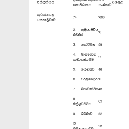
දිස්ත්‍රික්කය
එකතුව
කොට්ඨාසය
සංඛ්‍යාව
කුරුණෑගල
74
1688
1.ඇහැටුවැව
2. කුලියාපිටිය
10
බටහිර
3. නාරම්මල
59
4. මාස්පොත
21
කුඩාගල්ගමුව
5. ගල්ගමුව
46
6. වීරඹුගෙදර
10
7. නිකවැරටිය
48
8.
05
මල්ලවපිටිය
9. ගිරිබාව
52
10.
28
බමුනාකොටුව