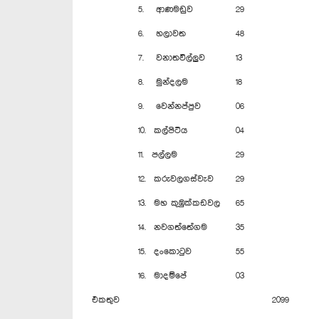
5. ආණමඩුව
29
6. හලාවත
48
7. වනාතවිල්ලුව
13
8. මුන්දලම
18
9. වෙන්නප්පුව
06
10. කල්පිටිය
04
11. පල්ලම
29
12. කරුවලගස්වැව
29
13. මහ කුඹුක්කඩවල
65
14. නවගත්තේගම
35
15. දංකොටුව
55
16. මාදම්පේ
03
එකතුව
2099