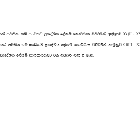
තින ගම් සංඛ්‍යාව ප්‍රාදේශීය ලේකම් කොට්ඨාස මට්ටමින්, ඇමුණුම 03 (II - XVII
න ගම් සංඛ්‍යාව ප්‍රාදේශීය ලේකම් කොට්ඨාස මට්ටමින්, ඇමුණුම 04(III - XXVI
දේශීය ලේකම් කාර්යාලවලට ජල බවුසර් ලබා දී ඇත.