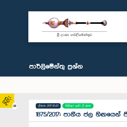
පාර්ලි‌මේන්තු‌ ප්‍රශ්න
දිනය: 2017-10-20
පිළිතුර ලබා දී ඇත
02
1875/2017: පානීය ජල හිඟයෙන් 