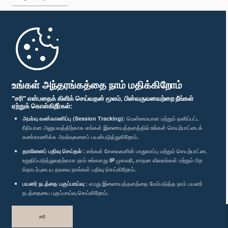
முதற்பக்கம்
பாராளுமன்ற கையடக்க செயலி
உங்கள் அந்தரங்கத்தை நாம் மதிக்கிறோம்
"சரி" என்பதைக் கிளிக் செய்வதன் மூலம், பின்வருவனவற்றை நீங்கள்
ஏற்றுக் கொள்கிறீர்கள்:
அமர்வு கண்காணிப்பு (Session Tracking):
மென்மையான மற்றும் தனிப்பட்ட
ரீதியான அனுபவத்திற்காக எங்கள் இணையத்தளத்தில் உங்கள் செயற்பாட்டைக்
எம்மை பின்தொடர்க :
கண்காணிக்க அமர்வுகளைப் பயன்படுத்துகிறோம்.
தரவினைப் பதிவு செய்தல் :
எங்கள் சேவைகளின் பாதுகாப்பு மற்றும் செயற்பாட்டை
விருதுகள்
உறுதிப்படுத்துவதற்காக நாம் உங்களது IP முகவரி, சாதன விவரங்கள் மற்றும் பிற
தொடர்புடைய தரவை நாங்கள் பதிவு செய்கிறோம்.
பயனர் நடத்தை பகுப்பாய்வு :
எமது இணையத்தளத்தை மேம்படுத்த நாம் பயனர்
தனியுரிமைக் கொள்கை
நடத்தையை பகுப்பாய்வு செய்கிறோம்.
பதிப்புரிமை © இலங்கை பாராளுமன்றம்.
சரி
முழுப்பதிப்புரிமையுடையது.