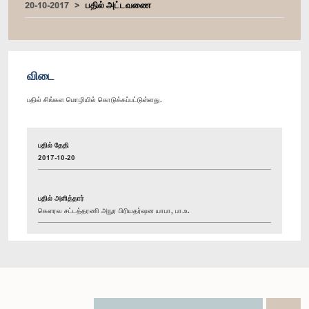
20-10-2017
பதில் அட்டவணை
விடை
பதில் சிங்கள மொழியில் கொடுக்கப்பட்டுள்ளது.
பதில் தேதி
2017-10-20
பதில் அளித்தார்
கௌரவ சட்டத்தரணி அநுர பிரியதர்ஷன யாபா, பா.உ.