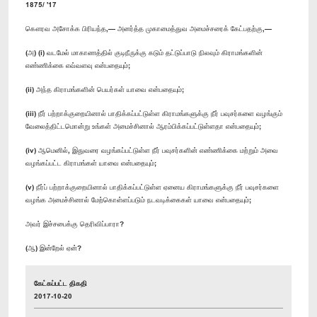
1875/ '17
கௌரவ அசோக்க பிரியந்த,— அனர்த்த முகாமைத்துவ அமைச்சரைக் கேட்பதற்கு,—
(அ) (i) வடமேல் மாகாணத்தில் குடிநீருக்கு கடும் தட்டுப்பாடு நிலவும் கிராமங்களின்
எண்ணிக்கை எவ்வளவு என்பதையும்;
(ii) அந்த கிராமங்களின் பெயர்கள் யாவை என்பதையும்;
(iii) நீர் பற்றாக்குறையினால் பாதிக்கப்பட்டுள்ள கிராமங்களுக்கு நீர் பவுசர்களை வழங்கும்
வேலைத்திட்டமொன்று உங்கள் அமைச்சினால் ஆரம்பிக்கப்பட்டுள்ளதா என்பதையும்;
(iv) ஆமெனில், இதுவரை வழங்கப்பட்டுள்ள நீர் பவுசர்களின் எண்ணிக்கை மற்றும் அவை
வழங்கப்பட்ட கிராமங்கள் யாவை என்பதையும்;
(v) நீர்ப் பற்றாக்குறையினால் பாதிக்கப்பட்டுள்ள ஏனைய கிராமங்களுக்கு நீர் பவுசர்களை
வழங்க அமைச்சினால் மேற்கொள்ளப்படும் நடவடிக்கைகள் யாவை என்பதையும்;
அவர் இச்சபைக்கு தெரிவிப்பாரா?
(ஆ) இன்றேல் ஏன்?
கேட்கப்பட்ட திகதி
2017-10-20