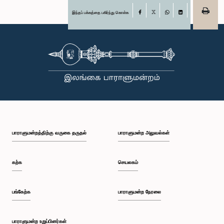
இந்தப் பக்கத்தை பகிர்ந்து கொள்க
Facebook
X
WhatsApp
LinkedIn
பாராளுமன்றத்திற்கு வருகை தருதல்
பாராளுமன்ற அலுவல்கள்
கற்க
செயலகம்
பங்கேற்க
பாராளுமன்ற நேரலை
பாராளுமன்ற உறுப்பினர்கள்