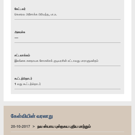
கேட்டவர்
கௌரவ அசோக்க பிரியந்த, பா.உ.
அமைச்சு
----
சட்டவாக்கம்
இலங்கை சனநாயக சோசலிசக் குடியரசின் எட்டாவது பாராளுமன்றம்
கூட்டத்தொடர்
1 வது கூட்டத்தொடர்
கேள்வியின் வரலாறு
20-10-2017
நவ ன்யாய புஸ்தகய புதிய மாற்றும்