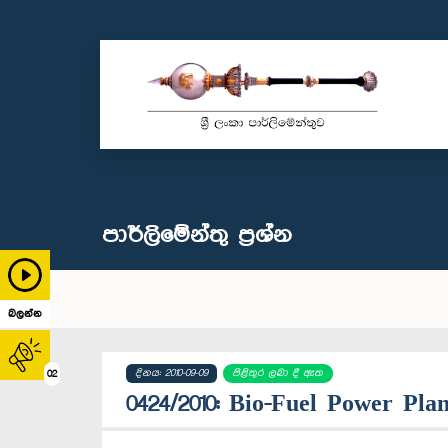
පාර්ලි‌මේන්තු‌ ප්‍රශ්න
බලන්න
දිනය: 2010-09-09
පිළිතුර ලබා දී ඇත
02
0424/2010: Bio-Fuel Power Plan