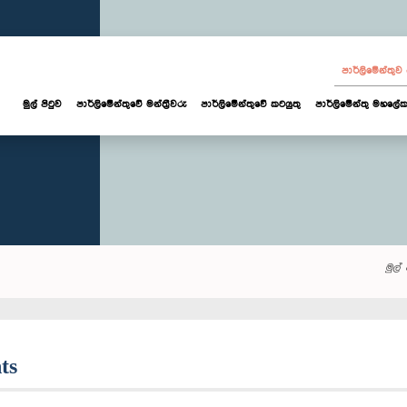
පාර්ලි‌මේන්තු
මුල් පිටුව
පාර්ලි‌මේන්තුවේ මන්ත්‍රීවරු
පාර්ලිමේන්තුවේ කටයුතු
පාර්ලිමේන්තු මහලේක
මුල් 
ts