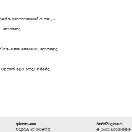
 බලශක්ති අමාත්‍යතුමාගෙන් ඇසීමට,—
යාව කොපමණද;
ලි ඒකක ගණන මෙගාවොට් කොපමණද;
රණ පිළියමක් ලෙස යොදා ගන්නේද;
අමාත්‍යාංශය
ව්‍යවස්ථාදායකය
විදුලිබල හා බලශක්ති
ශ්‍රී ලංකා ප්‍රජාතාන්ත