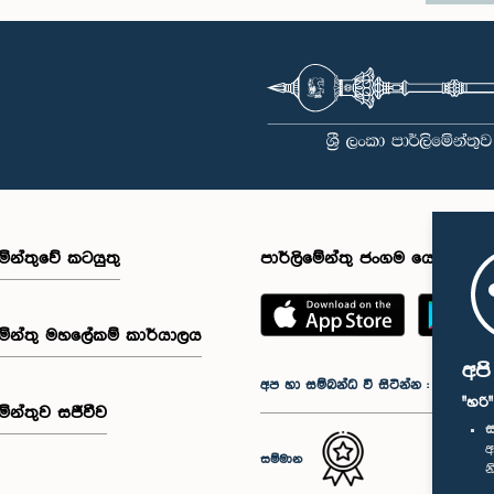
මේන්තුවේ කටයුතු
පාර්ලිමේන්තු ජංගම යෙදුම
මේන්තු මහලේකම් කාර්යාලය
අප
අප හා සම්බන්ධ වී සිටින්න :
"හරි
මේන්තුව සජීවීව
ස
අ
සම්මාන
න