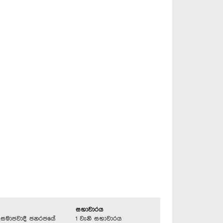
සභාවාරය
්‍රික සමාජවාදී ජනරජයේ
1 වැනි සභාවාරය