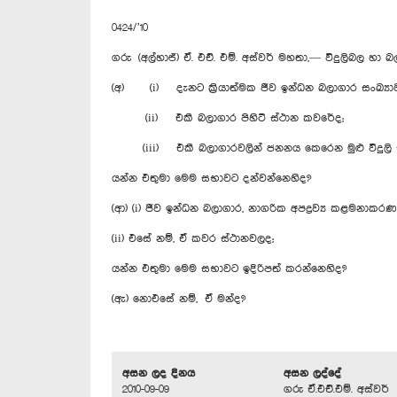
0424/’10
ගරු (අල්හාජ්) ඒ. එච්. එම්. අස්වර් මහතා,— විදුලිබල හා
(අ) (i) දැනට ක්‍රියාත්මක ජීව ඉන්ධන බලාගාර සංඛ්‍
(ii) එකී බලාගාර පිහිටි ස්ථාන කවරේද;
(iii) එකී බලාගාරවලින් ජනනය කෙරෙන මුළු විදු
යන්න එතුමා මෙම සභාවට දන්වන්නෙහිද?
(ආ) (i) ජීව ඉන්ධන බලාගාර, නාගරික අපද්‍රව්‍ය කළමනාක
(ii) එසේ නම්, ඒ කවර ස්ථානවලද;
යන්න එතුමා මෙම සභාවට ඉදිරිපත් කරන්නෙහිද?
(ඇ) නොඑසේ නම්, ඒ මන්ද?
අසන ලද දිනය
අසන ලද්දේ
2010-09-09
ගරු ඒ.එච්.එම්. අස්වර්