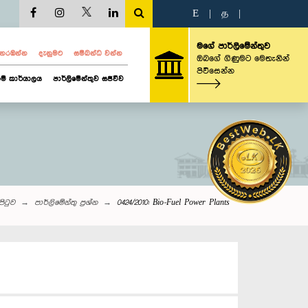
E
|
த
|
මගේ පාර්ලිමේන්තුව
ව නරඹන්න
දැනුමට
සම්බන්ධ වන්න
ඔබගේ ගිණුමට මෙතැනින්
පිවිසෙන්න
ම් කාර්යාලය
පාර්ලිමේන්තුව සජීවීව
පිටුව
පාර්ලි‌මේන්තු‌ ප්‍රශ්න
0424/2010: Bio-Fuel Power Plants