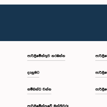
පාර්ලි‌මේන්තුව නරඹන්න
පාර්ලි
දැනුමට
පාර්ලි
සම්බන්ධ වන්න
පාර්ලි
පාර්ලි‌මේන්තුවේ මන්ත්‍රීවරු