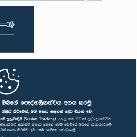
ි ඔබගේ පෞද්ගලිකත්වය අගය කරමු
" ක්ලික් කිරීමෙන්, ඔබ පහත සඳහන් දේට එකඟ වේ:
ැසි ලුහුබැඳීම (Session Tracking):
පහසු සහ වඩාත් පුද්ගලාරෝපිත
ත්දැකීමක් ලබාදීම සඳහා අපගේ වෙබ් අඩවියේ ඔබගේ ක්‍රියාකාරකම්
ිරීක්ෂණය කිරීමට අපි සැසි භාවිතා කරන්නෙමු.