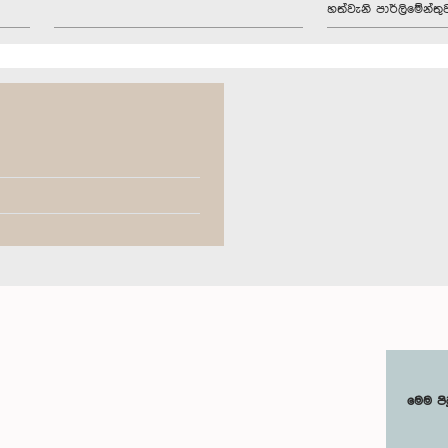
හත්වැනි පාර්ලිමේන්තු
මෙම පි