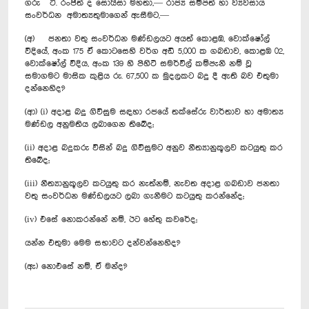
ගරු ටී. රංජිත් ද සොයිසා මහතා,— රාජ්‍ය සම්පත් හා ව්‍යවසාය
සංවර්ධන අමාත්‍යතුමාගෙන් ඇසීමට,—
(අ) ජනතා වතු සංවර්ධන මණ්ඩලයට අයත් ‍කොළඹ, වොක්ෂෝල්
වීදියේ, අංක 175 ඒ කොටසෙහි වර්ග අඩි 5,000 ක ගබඩාව, කොළඹ 02,
වොක්ෂෝල් වීදිය, අංක 139 හි පිහිටි සමර්විල් කම්පැනි නම් වූ
සමාගමට මාසික කුළිය රු. 67,500 ක මුදලකට බදු දී ඇති බව එතුමා
දන්නෙහිද?
(ආ) (i) අදාළ බදු ගිවිසුම සඳහා රජයේ තක්සේරු වාර්තාව හා අමාත්‍ය
මණ්ඩල අනුමතිය ලබාගෙන තිබේද;
(ii) අදාළ බදුකරු විසින් බදු ගිවිසුමට අනුව නීත්‍යානුකූලව කටයුතු කර
තිබේද;
(iii) නීත්‍යානුකූලව කටයුතු කර නැත්නම්, නැවත අදාළ ගබඩාව ජනතා
වතු සංවර්ධන මණ්ඩලයට ලබා ගැනීමට කටයුතු කරන්නේද;
(iv) එසේ නොකරන්නේ නම්, ඊට හේතු කවරේද;
යන්න එතුමා මෙම සභාවට දන්වන්නෙහිද?
(ඇ) නොඑසේ නම්, ඒ මන්ද?