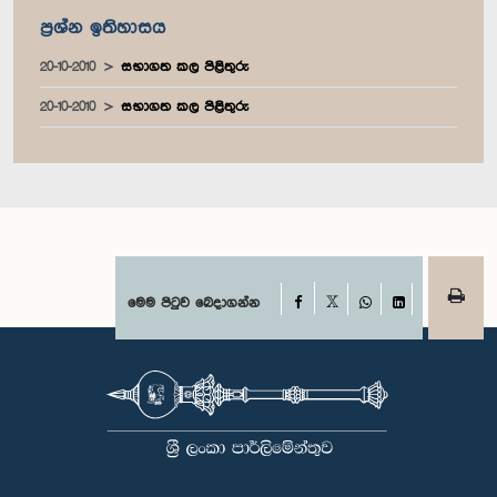
ප්‍රශ්න ඉතිහාසය
20-10-2010
සභාගත කල පිළිතුරු
20-10-2010
සභාගත කල පිළිතුරු
Facebook
මෙම පිටුව බෙදාගන්න
X
WhatsApp
LinkedIn