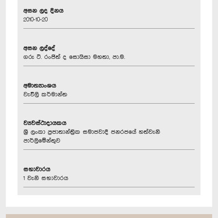
අසන ලද දිනය
2010-10-20
අසන ලද්දේ
ගරු ටී. රංජිත් ද සොයිසා මහතා, පා.ම.
අමාත්‍යාංශය
වැවිලි කර්මාන්ත
ව්‍යවස්ථාදායකය
ශ්‍රී ලංකා ප්‍රජාතාන්ත්‍රික සමාජවාදී ජනරජයේ හත්වැනි
පාර්ලිමේන්තුව
සභාවාරය
1 වැනි සභාවාරය