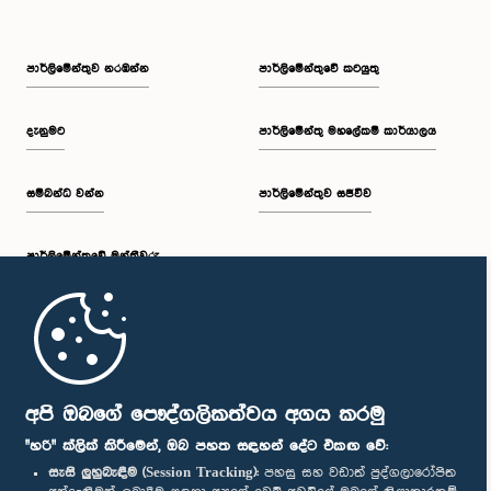
පාර්ලි‌මේන්තුව නරඹන්න
පාර්ලිමේන්තුවේ කටයුතු
දැනුමට
පාර්ලිමේන්තු මහලේකම් කාර්යාලය
සම්බන්ධ වන්න
පාර්ලිමේන්තුව සජීවීව
පාර්ලි‌මේන්තුවේ මන්ත්‍රීවරු
මුල් පිටුව
පාර්ලිමේන්තු ජංගම යෙදුම
අපි ඔබගේ පෞද්ගලිකත්වය අගය කරමු
"හරි" ක්ලික් කිරීමෙන්, ඔබ පහත සඳහන් දේට එකඟ වේ:
සැසි ලුහුබැඳීම (Session Tracking):
පහසු සහ වඩාත් පුද්ගලාරෝපිත