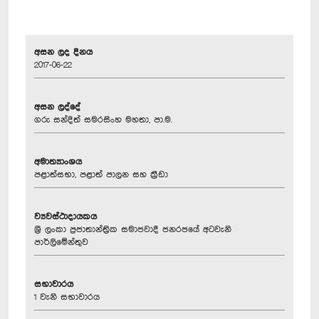
අසන ලද දිනය
2017-06-22
අසන ලද්දේ
ගරු සන්දිත් සමරසිංහ මහතා, පා.ම.
අමාත්‍යාංශය
පළාත්සභා, පළාත් පාලන සහ ක්‍රීඩා
ව්‍යවස්ථාදායකය
ශ්‍රී ලංකා ප්‍රජාතාන්ත්‍රික සමාජවාදී ජනරජයේ අටවැනි
පාර්ලිමේන්තුව
සභාවාරය
1 වැනි සභාවාරය