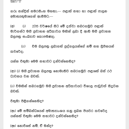
1587/’17
ගරු සන්දිත් සමරසිංහ මහතා,— පළාත් සභා හා පළාත් පාලන
අමාත්‍යතුමාගෙන් ඇසීමට,—
(අ) (i) 2015 වර්ෂයේ සිට මේ දක්වා සබරගමුව පළාත්
මාර්ගස්ථ මගී ප්‍රවාහන අධිකාරිය මඟින් ලබා දී ඇති මගී ප්‍රවාහන
බලපත්‍ර සංඛ්‍යාව කොපමණද;
(ii) එම බලපත්‍ර ලබාගත් පුද්ගලයන්ගේ නම් සහ ලිපිනයන්
කවරේද;
යන්න එතුමා මෙම සභාවට දන්වන්නෙහිද?
(ආ) (i) මගී ප්‍රවාහන බලපත්‍ර නොමැතිව සබරගමුව පළාතේ බස් රථ
ධාවනය වන බවත්;
(ii) එමඟින් සබරගමුව මගී ප්‍රවාහන අධිකාරියට විශාල පාඩුවක් සිදුවන
බවත්;
එතුමා පිළිගන්නෙහිද?
(ඇ) මේ සම්බන්ධයෙන් අමාත්‍යාංශය ගනු ලබන පියවර කවරේද
යන්නත් එතුමා මෙම සභාවට දන්වන්නෙහිද?
(ඈ) නොඑසේ නම්, ඒ මන්ද?