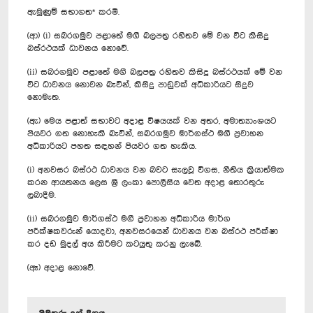
ඇමුණුම් සභාගත* කරමි.
(ආ) (i) සබරගමුව පළාතේ මගී බලපත්‍ර රහිතව මේ වන විට කිසිදු
බස්රථයක් ධාවනය නොවේ.
(ii) සබරගමුව පළාතේ මගී බලපත්‍ර රහිතව කිසිදු බස්රථයක් මේ වන
විට ධාවනය නොවන බැවින්, කිසිදු පාඩුවක් අධිකාරියට සිදුව
නොමැත.
(ඇ) මෙය පළාත් සභාවට අදාළ විෂයයක් වන අතර, අමාත්‍යාංශයට
පියවර ගත නොහැකි බැවින්, සබරගමුව මාර්ගස්ථ මගී ප්‍රවාහන
අධිකාරියට පහත සඳහන් පියවර ගත හැකිය.
(i) අනවසර බස්රථ ධාවනය වන බවට සැලවූ විගස, නීතිය ක්‍රියාත්මක
කරන ආයතනය ලෙස ශ්‍රී ලංකා පොලීසිය වෙත අදාළ තොරතුරු
ලබාදීම.
(ii) සබරගමුව මාර්ගස්ථ මගී ප්‍රවාහන අධිකාරිය මාර්ග
පරීක්ෂකවරුන් යොදවා, අනවසරයෙන් ධාවනය වන බස්රථ පරීක්ෂා
කර දඩ මුදල් අය කිරීමට කටයුතු කරනු ලැබේ.
(ඈ) අදාළ නොවේ.