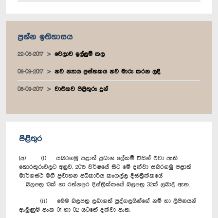
ප්‍රශ්න ඉතිහාසය
22-06-2017
වෙලාව ඉල්ලුම් කල
08-09-2017
නව න්‍යාය පුස්තකය නව මාරු කරන ලදී
08-09-2017
වාචිකව පිළිතුරු දුන්
පිළිතුර
(අ) (i) සබරගමු පළාත් ප්‍රධාන ලේකම් විසින් එවා ඇති
තොරතුරුවලට අනුව, 2015 වර්ෂයේ සිට මේ දක්වා සබරගමු පළාත්
මාර්ගස්ථ මගී ප්‍රවාහන අධිකාරිය කෑගල්ල දිස්ත්‍රික්කයේ
බලපත්‍ර 13ක් හා රත්නපුර දිස්ත්‍රික්කයේ බලපත්‍ර 32ක් ලබාදී ඇත.
(ii) මෙම බලපත්‍ර ලබාගත් පුද්ගලයින්ගේ නම් හා ලිපිනයන්
ඇමුණුම් අංක 01 හා 02 යටතේ දක්වා ඇත.