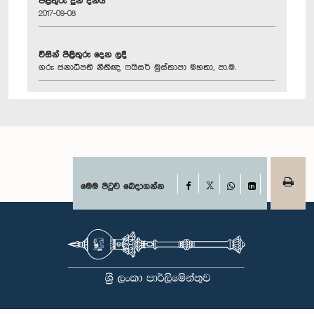
පිළිතුරු දුන් දිනය
2017-09-08
විසින් පිළිතුරු දෙන ලදී
ගරු ජනාධිපති නීතිඥ ෆයිසර් මුස්තාපා මහතා, පා.ම.
Facebook
මෙම පිටුව බෙදාගන්න
X
WhatsApp
LinkedIn