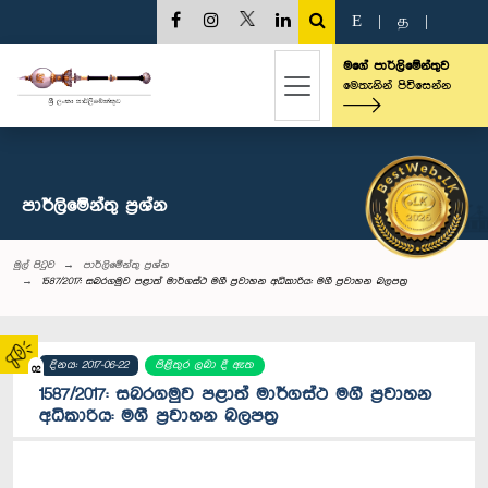
E
|
த
|
මගේ පාර්ලිමේන්තුව
මෙතැනින් පිවිසෙන්න
පාර්ලි‌මේන්තු‌ ප්‍රශ්න
මුල් පිටුව
පාර්ලි‌මේන්තු‌ ප්‍රශ්න
1587/2017: සබරගමුව පළාත් මාර්ගස්ථ මගී ප්‍රවාහන අධිකාරිය: මගී ප්‍රවාහන බලපත්‍ර
දිනය: 2017-06-22
පිළිතුර ලබා දී ඇත
02
1587/2017: සබරගමුව පළාත් මාර්ගස්ථ මගී ප්‍රවාහන
අධිකාරිය: මගී ප්‍රවාහන බලපත්‍ර