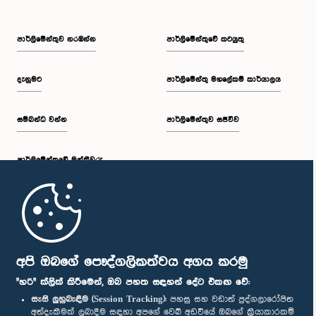
පාර්ලි‌මේන්තුව නරඹන්න
පාර්ලිමේන්තුවේ කටයුතු
දැනුමට
පාර්ලිමේන්තු මහලේකම් කාර්යාලය
සම්බන්ධ වන්න
පාර්ලිමේන්තුව සජීවීව
පාර්ලි‌මේන්තුවේ මන්ත්‍රීවරු
මුල් පිටුව
පාර්ලිමේන්තු ජංගම යෙදුම
අපි ඔබගේ පෞද්ගලිකත්වය අගය කරමු
"හරි" ක්ලික් කිරීමෙන්, ඔබ පහත සඳහන් දේට එකඟ වේ:
සැසි ලුහුබැඳීම (Session Tracking):
පහසු සහ වඩාත් පුද්ගලාරෝපිත
අත්දැකීමක් ලබාදීම සඳහා අපගේ වෙබ් අඩවියේ ඔබගේ ක්‍රියාකාරකම්