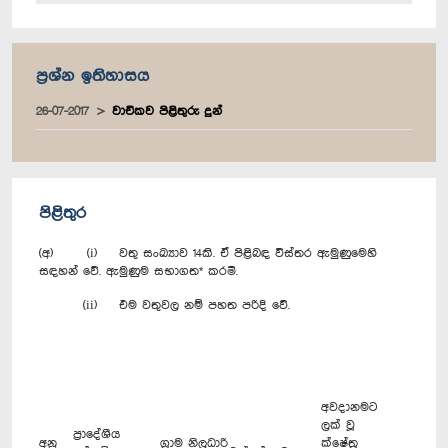
ප්‍රශ්න ඉතිහාසය
26-07-2017
වාචිකව පිළිතුරු දුන්
පිළිතුර
(අ) (i) වතු සංඛ්‍යාව 14කි. ඒ පිළිබඳ විස්තර ඇමුණුමෙහි
සඳහන් වේ. ඇමුණුම සභාගත* කරමි.
(ii) එම වතුවල නම් පහත පරිදි වේ.
අවදානමට
ලක් වූ
ප්‍රාදේශීය
අනු
ග්‍රාම නිලධාරි
ක්ෂේත්‍ර