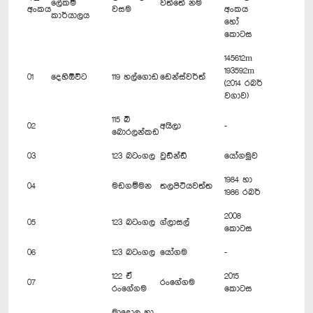
ලේකම්
වත්තේ නම
අංකය
වසම
අංකය
කාර්යාලය
හෝ
කොටස
145612m
193592m
01
දෙහිඕවිට
119 හල්ගොඩ
ඩෙන්ස්වර්ත්
(2014 රබර්
වගාව)
115 බී
02
අයිලා
-
බොරලන්කඩ
03
123 බටංගල
වුඩ්න්ඩ්
යෝගමුව
1984 හා
04
මඩගම්මන
තලපිටියවත්ත
1986 රබර්
2008
05
123 බටංගල
ග්ලාසල්
කොටස
06
123 බටංගල
යෝගම
-
122 ඒ
2015
07
රංගේගම
රංගේගම
කොටස
මාදොල හා