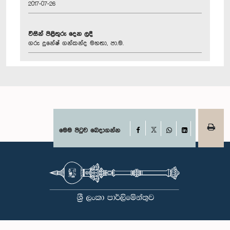
2017-07-26
විසින් පිළිතුරු දෙන ලදී
ගරු දුනේෂ් ගන්කන්ද මහතා, පා.ම.
Facebook
මෙම පිටුව බෙදාගන්න
X
WhatsApp
LinkedIn