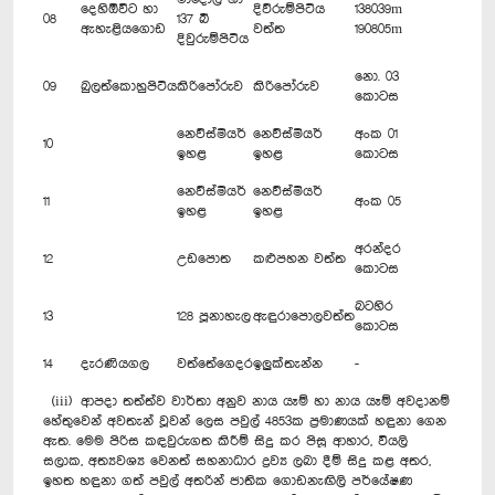
දෙහිඕවිට හා
දිව්රුම්පිටිය
138039m
08
137 බී
ඇහැළියගොඩ
වත්ත
190805m
දිවුරුම්පිටිය
නො. 03
09
බුලත්කොහුපිටිය
කිරිපෝරුව
කිරිපෝරුව
කොටස
නෙව්ස්මියර්
නෙව්ස්මියර්
අංක 01
10
ඉහළ
ඉහළ
කොටස
නෙව්ස්මියර්
නෙව්ස්මියර්
11
අංක 05
ඉහළ
ඉහළ
අරන්දර
12
උඩපොත
කළුපහන වත්ත
කොටස
බටහිර
13
128 පූනාහැල
ඇඳුරාපොලවත්ත
කොටස
14
දැරණියගල
වත්තේගෙදර
ඉලුක්තැන්න
-
(iii) ආපදා තත්ත්ව වාර්තා අනුව නාය යෑම් හා නාය යෑම් අවදානම්
හේතුවෙන් අවතැන් වූවන් ලෙස පවුල් 4853ක ප්‍රමාණයක් හඳුනා ගෙන
ඇත. මෙම පිරිස කඳවුරුගත කිරීම් සිදු කර පිසූ ආහාර, වියලි
සලාක, අත්‍යවශ්‍ය වෙනත් සහනාධාර ද්‍රව්‍ය ලබා දීම් සිදු කළ අතර,
ඉහත හඳුනා ගත් පවුල් අතරින් ජාතික ගොඩනැඟිලි පර්යේෂණ