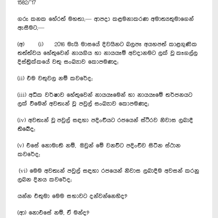
1582/’17
ගරු කනක හේරත් මහතා,— ආපදා කළමනාකරණ අමාත්‍යතුමාගෙන්
ඇසීමට,—
(අ) (i) 2016 මැයි මාසයේ දිවයිනට බලපෑ අයහපත් කාළගුණික
තත්ත්වය හේතුවෙන් නායගිය හා නායයෑම් අවදානමට ලක් වූ කෑගල්ල
දිස්ත්‍රික්කයේ වතු සංඛ්‍යාව කොපමණද;
(ii) එම වතුවල නම් කවරේද;
(iii) අධික වර්ෂාව හේතුවෙන් නායයෑමෙන් හා නායයෑ‍මේ තර්ජනයට
ලක් වීමෙන් අවතැන් වූ පවුල් සංඛ්‍යාව කොපමණද;
(iv) අවතැන් වූ පවුල් සඳහා පදිංචියට රජයෙන් ස්ථිරව නිවාස ලබාදී
තිබේද;
(v) එසේ නොමැති නම්, ඔවුන් මේ වනවිට පදිංචිව සිටින ස්ථාන
කවරේද;
(vi) මෙම අවතැන් පවුල් සඳහා රජයෙන් නිවාස ලබාදීම අවසන් කරනු
ලබන දිනය කවරේද;
යන්න එතුමා මෙම සභාවට දන්වන්නෙහිද?
(ආ) නොඑසේ නම්, ඒ මන්ද?