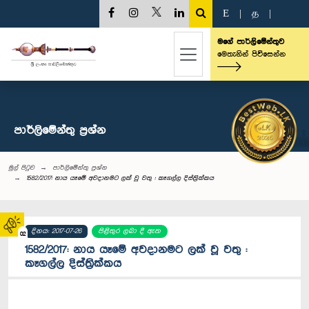
E
|
த
|
මගේ පාර්ලිමේන්තුව
මෙතැනින් පිවිසෙන්න
පාර්ලි‌මේන්තු‌ ප්‍රශ්න
මුල් පිටුව
පාර්ලි‌මේන්තු‌ ප්‍රශ්න
1582/2017: නාය යෑමේ අවදානමට ලක් වූ වතු : කෑගල්ල දිස්ත්‍රික්කය
දිනය: 2017-07-26
පිළිතුර ලබා දී ඇත
02
1582/2017: නාය යෑමේ අවදානමට ලක් වූ වතු :
කෑගල්ල දිස්ත්‍රික්කය