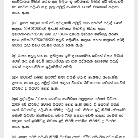
සංවිධානය විසින් කරන ලද මූලික භූ පරීක්ෂණ මඟින් අධි අවදානම්
හා නැවත පදිංචි කළ යුතු පවුල් සංඛ්‍යාව 1965ක් වශයෙන් හඳුනා
ගෙන ඇත.
(iv) ඉහත හඳුනා ගත් අධි අවදානම් පවුල් 1965 අතරින් පවුල් 1941ක්
සඳහා 2016.07.26වැනි දිනැති අමාත්‍ය මණ්ඩල තීරණ අංක
අමප/16/1457/715/012 සහ 2017.04.04 දිනැති අමාත්‍ය මණ්ඩල තීරණ
අංක අමප/17/0709/715/009 අනුව පදිංචිය සඳහා පහත සඳහන් පරිදි
නිවාස ලබා දීමට අවශ්‍ය පියවර ගෙන ඇත.
(අ) රාජ්‍ය අනුග්‍රහය හා ප්‍රතිලාභ ශ්‍රම දායකත්වය යටතේ රජය මඟින්
වෙන් කර දුන් ඉඩම් කොටස්වල හා තම පුද්ගලික ඉඩමෙහි පවුල්
997ක් සඳහා නිවාස ඉදිවෙමින් පවතී.
(ආ) නිවසක් සහිත ඉඩමක් තමා විසින් මිල දී ගැනීමට කැමැත්ත
ප්‍රකාශ කරන ලද පවුල් 110ක් සඳහා විශේෂ නිර්ණායක යටතේ ගෙවීම්
කිරීමට ද පියවර ගෙන ඇත.
(ඇ) පුද්ගලික / රාජ්‍ය නොවන සංවිධාන අනුග්‍රහය යටතේ නිවාස
201ක් ඉදි කිරීමට අවශ්‍ය පියවර ගෙන ඇති අතර, ඒ අතරින් පවුල්
114ක් නිවාසවල පදිංචි කරවීමද පවුල් 17ක් නිවාස ඉදි කිරීම් අවසන්ව
පදිංචි කිරීමට නියමිතවද, පවුල් 70ක් සඳහා ඉඩම් හඳුනා ගැනීම හා
හඳුනා ගත් ඉඩම්වල නිවාස ඉදි කිරීම් ආරම්භ කිරීමට ද පියවර
ගෙන ඇත.
(v) ඉහත පරිදි පදිංචි කිරීම් සිදුවන අතර, ස්ථිර පදිංචිය අවසන් කළ