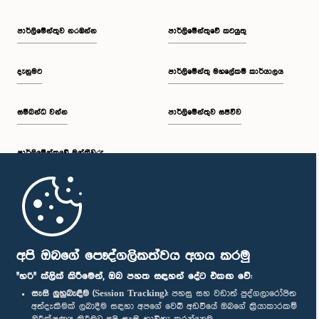
පාර්ලි‌මේන්තුව නරඹන්න
පාර්ලිමේන්තුවේ කටයුතු
දැනුමට
පාර්ලිමේන්තු මහලේකම් කාර්යාලය
සම්බන්ධ වන්න
පාර්ලිමේන්තුව සජීවීව
පාර්ලි‌මේන්තුවේ මන්ත්‍රීවරු
මුල් පිටුව
පාර්ලිමේන්තු ජංගම යෙදුම
අපි ඔබගේ පෞද්ගලිකත්වය අගය කරමු
"හරි" ක්ලික් කිරීමෙන්, ඔබ පහත සඳහන් දේට එකඟ වේ:
සැසි ලුහුබැඳීම (Session Tracking):
පහසු සහ වඩාත් පුද්ගලාරෝපිත
අත්දැකීමක් ලබාදීම සඳහා අපගේ වෙබ් අඩවියේ ඔබගේ ක්‍රියාකාරකම්