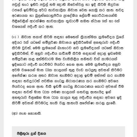
පවුල් හැර ඉතිරි පවුල් තම ඥාති නිවෙස්වල හා ඉදි කිරීම සිදුවන
රජයේ ඉඩම්වල අර්ධ තාවකාලික නිවාස වෙත යොමු කර ඇත. තවද
අරණායක හා බුලත්කොහුපිටිය ප්‍රාදේශීය ලේකම් කොට්ඨාසයන්හි
පිළිවෙළින් ආරක්ෂිත තාවකාලික කූඩාරම් සහිත ස්ථාන 9ක් හා 6ක්
වශයෙන් පදිංචි කර ඇත.
(vi ) නිවාස සකස් කිරීම සඳහා මෙතෙක් ක්‍රියාත්මක ක්‍රමවේදය වූයේ
අදියර 5ක් යටතේ සම්පූර්ණ නිවාසය ඉදිකිරීමෙන් අනතුරුව පදිංචි
කිරීම වුවත්, මෙම ක්‍රමයෙන් බැහැරව නව ක්‍රමවේදයක් යටතේ නිවාස
ඉදිකිරීමත්, ඒ අනුව පදිංචිය කඩිනම් කිරීම සඳහාත් අදාළ ඉඩමෙහි
සම්පූර්ණ කළ අත්තිවාරම මත වැසිකිළිය සහිතව එක් කාමරයක්
ඉදිකොට පදිංචි කරවීමට පියවර ගෙන ඇත. මෙම ක්‍රමවේදය අනුව
අවම වශයෙන් මාස 03ක කාලයක් තුළ වැඩ කටයුතු අවසන් කිරීමට
අපේක්ෂා කරන අතර නිවාස තැනීමට අදාළ ඉඩම් අත්පත් කර ගැනීම
සඳහා තවදුරටත් පවතින ගැටලු නිරාකරණය කර ගැනීමට අවශ්‍ය
පියවරද ගෙන ඇත. එකී ඉඩම් ගැටලු නිරාකරණය කොට අවසන් වීම
සඳහා තවත් මාස 02ක පමණ කාලයක් ගතවනු ඇතැයිද ඉන්
අනතුරුව එළඹෙන මාස 02ක කාලය තුළ පදිංචිය සඳහා අවශ්‍ය ඉදි
කිරීම් අවසන් කිරීමටද හැකි වනු ඇතැයි අපේක්ෂා කරනු ලැබේ.
(ආ) පැන ‍නොනඟී.
පිළිතුරු දුන් දිනය