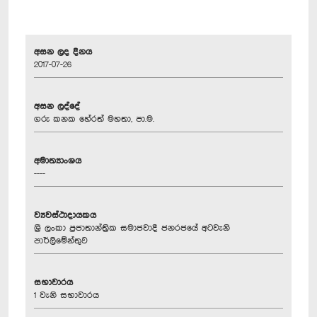
අසන ලද දිනය
2017-07-26
අසන ලද්දේ
ගරු කනක හේරත් මහතා, පා.ම.
අමාත්‍යාංශය
----
ව්‍යවස්ථාදායකය
ශ්‍රී ලංකා ප්‍රජාතාන්ත්‍රික සමාජවාදී ජනරජයේ අටවැනි
පාර්ලිමේන්තුව
සභාවාරය
1 වැනි සභාවාරය