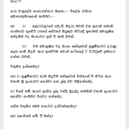
1544/’17
ගරු වාසුදේව නානායක්කාර මහතා,— විදේශ රැකියා
අමාත්‍යතුමියගෙන් ඇසීමට,—
(අ) (i) අනුරාධපුරයේ පදිංචි, තිදරු මවක් වන සුජානි නමැති
කාන්තාව කුවේට් රජයේ සේවයේ නියුතුව සිටියදී ඉතාමත් අමානුෂික
අන්දමින් වද හිංසාවට ලක් වී ඇති බවත්;
(ii) එම අමානුෂික වද හිංසා හේතුවෙන් සුෂුම්නාවට දරුණු
ලෙස හානි සිදුවී, ඇය කුවේට්හි අඩාන් රෝහලේ 17 වාට්ටුවේ ප්‍රතිකාර
ගන්නා බවත්;
එතුමිය දන්නෙහිද?
(ආ) (i) සුෂුම්නාවට හානි සිදුවීම හේතුවෙන් එක්තැන් වී සිටින ඇය
වහාම ශ්‍රී ලංකාවට ගෙන්වා ගත යුතු බව පිළිගන්නේද;
(ii) එසේ නම්, ඇයට ලැබිය යුතු වන්දි මුදල්ද සමඟින් වහාම ලංකාවට
ගෙන්වා ගැනීමට පියවර ගන්නේද;
යන්න එතුමිය මෙම සභාවට දන්වන්නෙහිද?
(ඇ) නොඑසේ නම්, ඒ මන්ද?