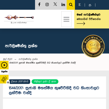
E
|
த
|
මගේ පාර්ලිමේන්තුව
මෙතැනින් පිවිසෙන්න
පාර්ලි‌මේන්තු‌ ප්‍රශ්න
මුල් පිටුව
පාර්ලි‌මේන්තු‌ ප්‍රශ්න
1544/2017: සුජානි මහත්මිය කුවේට්හිදී වධ හිංසාවලට ලක්වීම: වන්දි
බලන්න
දිනය: 2017-08-10
පිළිතුර ලබා දී ඇත
02
1544/2017: සුජානි මහත්මිය කුවේට්හිදී වධ හිංසාවලට
ලක්වීම: වන්දි