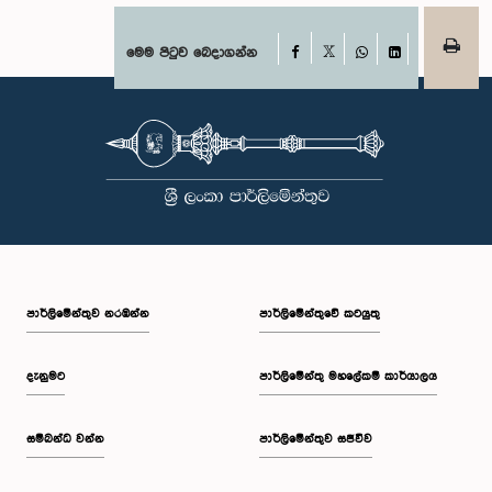
Facebook
මෙම පිටුව බෙදාගන්න
X
WhatsApp
LinkedIn
පාර්ලි‌මේන්තුව නරඹන්න
පාර්ලිමේන්තුවේ කටයුතු
දැනුමට
පාර්ලිමේන්තු මහලේකම් කාර්යාලය
සම්බන්ධ වන්න
පාර්ලිමේන්තුව සජීවීව