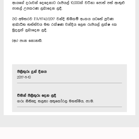
ඇයගේ දරුවන් දෙදෙනාට රුපියල් 10,000ක් වටිනා පොත් පත් ඇතුළු
පාසල් උපකරණ ලබාදෙන ලදී.
ඊට අමතරව FA/11742/2017 වන්දි හිමිකම් අංකය යටතේ පූර්ණ
ආබාධිත තත්ත්වය මත රක්ෂණ වන්දිය ලෙස රුපියල් ලක්ෂ 4ක
මුදලක් ලබාදෙන ලදී.
(ඇ) පැන නොනඟී.
පිළිතුරු දුන් දිනය
2017-11-10
විසින් පිළිතුරු දෙන ලදී
ගරු නීතිඥ තලතා අතුකෝරල මහත්මිය, පා.ම.