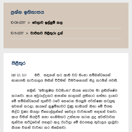
ප්‍රශ්න ඉතිහාසය
10-08-2017
වෙලාව ඉල්ලුම් කල
10-11-2017
වාචිකව පිළිතුරු දුන්
පිළිතුර
(අ) (i), (ii) ඔව්. සඳහන් කර ඇති වධ හිංසා සම්බන්ධයෙන්
තානාපති කාර්යාලය මඟින් විධිමත් විමර්ශනයක් සිදු කරමින් පවතී.
නමුත්, "අමානුෂික වධහිංසා" කියන කොටස මා ප්‍රතික්ෂේප
කරනවා. ඇය අවුරුද්දකට ආසන්න කාලයක් ප්‍රතිකාර ගත්තා. දැනට
මේ සම්බන්ධයෙන් කුවේට් රටේ කෙරෙන සියලුම පරීක්ෂණ කටයුතු
අවසන් කරලා, ඇයගේ සුෂුම්නාවට වුණු හානියක් නිසා මේ විපත
සිද්ධ වුණා කියලා ඒගොල්ලන්ගේ වෛද්‍ය වාර්තාවේ සඳහන් වනවා.
ඇය විසින් සියදිවි නසා ගැනීමකට උත්සාහ කරන ලද අවස්ථාවක
තුන්වන තට්ටුවෙන් පහළට ඇද වැටිලා මේ බරපතළ තුවාලය ලැබුවා
කියන එකත් වාර්තා කර තිබෙනවා.