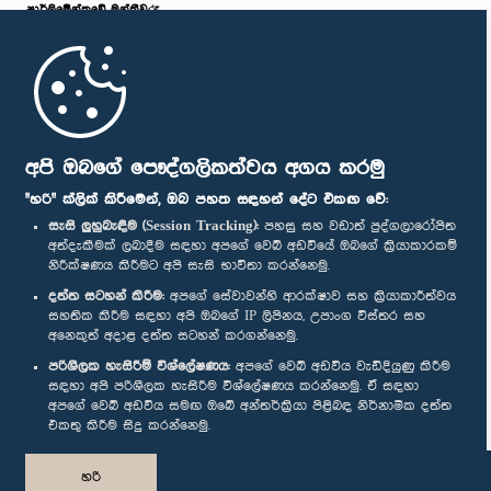
පාර්ලි‌මේන්තුවේ මන්ත්‍රීවරු
මුල් පිටුව
පාර්ලිමේන්තු ජංගම යෙදුම
අපි ඔබගේ පෞද්ගලිකත්වය අගය කරමු
"හරි" ක්ලික් කිරීමෙන්, ඔබ පහත සඳහන් දේට එකඟ වේ:
සැසි ලුහුබැඳීම (Session Tracking):
පහසු සහ වඩාත් පුද්ගලාරෝපිත
අත්දැකීමක් ලබාදීම සඳහා අපගේ වෙබ් අඩවියේ ඔබගේ ක්‍රියාකාරකම්
නිරීක්ෂණය කිරීමට අපි සැසි භාවිතා කරන්නෙමු.
අප හා සම්බන්ධ වී සිටින්න :
දත්ත සටහන් කිරීම:
අපගේ සේවාවන්හි ආරක්ෂාව සහ ක්‍රියාකාරීත්වය
සහතික කිරීම සඳහා අපි ඔබගේ IP ලිපිනය, උපාංග විස්තර සහ
අනෙකුත් අදාළ දත්ත සටහන් කරගන්නෙමු.
සම්මාන
පරිශීලක හැසිරීම් විශ්ලේෂණය:
අපගේ වෙබ් අඩවිය වැඩිදියුණු කිරීම
සඳහා අපි පරිශීලක හැසිරීම විශ්ලේෂණය කරන්නෙමු. ඒ සඳහා
අපගේ වෙබ් අඩවිය සමඟ ඔබේ අන්තර්ක්‍රියා පිළිබඳ නිර්නාමික දත්ත
පෞද්ගලිකත්ව ප්‍රතිපත්තිය
එකතු කිරීම සිදු කරන්නෙමු.
© ශ්‍රී ලංකා පාර්ලි‌මේන්තුව.
හරි
සියලු හිමිකම් ඇවිරිණි.