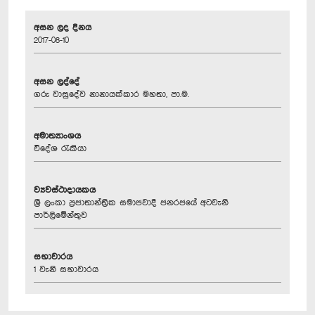
අසන ලද දිනය
2017-08-10
අසන ලද්දේ
ගරු වාසුදේව නානායක්කාර මහතා, පා.ම.
අමාත්‍යාංශය
විදේශ රැකියා
ව්‍යවස්ථාදායකය
ශ්‍රී ලංකා ප්‍රජාතාන්ත්‍රික සමාජවාදී ජනරජයේ අටවැනි
පාර්ලිමේන්තුව
සභාවාරය
1 වැනි සභාවාරය