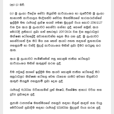
(ආ) (i) ඔව්.
(ii) ශ්‍රී ලංකා විදේශ සේවා නියුක්ති කාර්යාංශය හා කුවේට්හි ශ්‍රී ලංකා
තානාපති කාර්යාලය මැදිහත්ව සේවක මහත්මියගේ භාරකරුවන්ගේ
ඉල්ලීම මත රුපියල් ලක්ෂ හයක් පමණ මුදලක් වැය කොට 2016.12.27
වන දින ඇය ශ්‍රී ලංකාවට ගෙන්වා ගන්නා ලදී. කෙසේ නමුත්, ඇය
මෙරටදී ප්‍රතිකාර ලබා ගත් අතරතුර 2017.05.04 වන දින අනුරාධපුර
ශික්ෂණ රෝහලේදී අවාසනාවන්ත ලෙස මිය යන ලදී. ශ්‍රී ලංකාවට
ගෙන්වාගත් දින සිට මිය යන තෙක් ඇයට පහත සඳහන් සුභසාධන
පහසුකම් හා වන්දි මුදල් කාර්යාංශය මඟින් ලබා දීමට කටයුතු කර
ඇත.
ඇය ශ්‍රී ලංකාවට පැමිණීමෙන් පසු කොළඹ ජාතික රෝහලට
කාර්යාංශය මඟින් ඇතුළත් කරන ලදී.
එම පවුලේ අයගේ ඉල්ලීම මත ඇයව කොළඹ ජාතික රෝහලේ සිට
අනුරාධපුර ශික්ෂණ රෝහල වෙත රැගෙන යාමට අවශ්‍ය ගිලන්රථ
ඇතුළු සියලුම පහසුකම් ලබා දෙන ලදී.
රුපියල් 15,000ක වටිනාකමින් යුත් ඖෂධ, විශේෂිත ආහාර වර්ග සහ
ද්‍රව්‍ය ලබාදෙන ලදී.
සුජානි රාජපක්ෂ මහත්මියගේ පහසුව සඳහා ගිලන් ඇඳක් සහ වායු
මෙට්ටයක් ලබාදීම සඳහා රුපියල් 123,800ක මුදලක් වැය කරන ලදී.