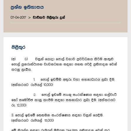
ප්‍රශ්න ඉතිහාසය
07-04-2017
වාචිකව පිළිතුරු දුන්
පිළිතුර
(අ) (i) වසුන් යොදා පොල් වගාව ප්‍රවර්ධනය කිරීම ඇතුළු
පොල් පුනරුත්ථාපන වැඩසටහන සඳහා පහත පරිදි ප්‍රතිපාදන වෙන්
කරනු ලැබීය.
1. පොල් ඉඩම්හි අතුරු වගා සහනාධාරය ලබා දීම.
(අක්කරයට රුපියල් 10,000)
2. පොල් ඉඩමේ පාංශු සංරක්ෂණය සඳහා ගල්වැටි
හෝ සමෝච්ඡ කානු කැපීම සඳහා සහනාධාර ලබා දීම. (අක්කරයට
රු. 12,000)
3. පොල් ඉඩමේ තෙතමන සංරක්ෂණය සඳහා වසුන් යෙදීම.
(අක්කරයට රුපියල් 15,000)
මේ සියල්ල සඳහා රුපියල් මිලියන 244.91ක ප්‍රතිපාදන වෙන් කර