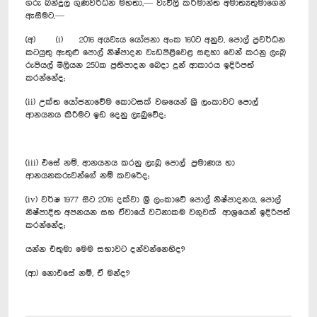
ගරු බන්දුල ගුණවර්ධන මහතා,— වැවිලි කර්මාන්ත අමාත්‍යතුමාගෙන්
ඇසීමට,—
(අ) (i) 2016 අයවැය යෝජනා අංක 160ට අනුව, පොල් ප්‍රවර්ධන
කටයුතු ඇතුළු පොල් නිෂ්පාදන වැඩපිළිවෙළ සඳහා වෙන් කරනු ලැබූ
රුපියල් මිලියන 250ක ප්‍රතිපාදන බෙදා දුන් ආකාරය ඉදිරිපත්
කරන්නේද;
(ii) උක්ත යෝජනාවේම කොටසක් වශයෙන් ශ්‍රී ලංකාවට පොල්
ආනයනය කිරීමට ඉඩ දෙනු ලැබුවේද;
(iii) එසේ නම්, ආනයනය කරනු ලැබූ පොල් ප්‍රමාණය හා
ආනයනකරුවන්ගේ නම් කවරේද;
(iv) වර්ෂ 1977 සිට 2016 දක්වා ශ්‍රී ලංකාවේ පොල් නිෂ්පාදනය, පොල්
නිෂ්පාදිත අපනයන සහ ඒවායේ වටිනාකම වගුවක් ආශ්‍රයෙන් ඉදිරිපත්
කරන්නේද;
යන්න එතුමා මෙම සභාවට දන්වන්නෙහිද?
(ආ) නොඑසේ නම්, ඒ මන්ද?