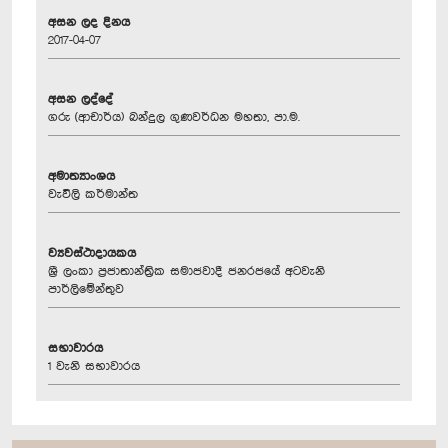
අසන ලද දිනය
2017-04-07
අසන ලද්දේ
ගරු (ආචාර්ය) බන්දුල ගුණවර්ධන මහතා, පා.ම.
අමාත්‍යාංශය
වැවිලි කර්මාන්ත
ව්‍යවස්ථාදායකය
ශ්‍රී ලංකා ප්‍රජාතාන්ත්‍රික සමාජවාදී ජනරජයේ අටවැනි
පාර්ලිමේන්තුව
සභාවාරය
1 වැනි සභාවාරය