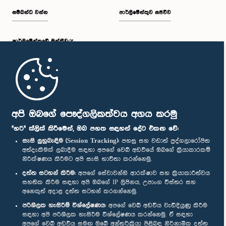
සම්බන්ධ වන්න
පාර්ලිමේන්තුව සජීවීව
පාර්ලි‌මේන්තුවේ මන්ත්‍රීවරු
මුල් පිටුව
පාර්ලිමේන්තු ජංගම යෙදුම
අපි ඔබගේ පෞද්ගලිකත්වය අගය කරමු
"හරි" ක්ලික් කිරීමෙන්, ඔබ පහත සඳහන් දේට එකඟ වේ:
සැසි ලුහුබැඳීම (Session Tracking):
පහසු සහ වඩාත් පුද්ගලාරෝපිත
අත්දැකීමක් ලබාදීම සඳහා අපගේ වෙබ් අඩවියේ ඔබගේ ක්‍රියාකාරකම්
නිරීක්ෂණය කිරීමට අපි සැසි භාවිතා කරන්නෙමු.
අප හා සම්බන්ධ වී සිටින්න :
දත්ත සටහන් කිරීම:
අපගේ සේවාවන්හි ආරක්ෂාව සහ ක්‍රියාකාරීත්වය
සහතික කිරීම සඳහා අපි ඔබගේ IP ලිපිනය, උපාංග විස්තර සහ
අනෙකුත් අදාළ දත්ත සටහන් කරගන්නෙමු.
සම්මාන
පරිශීලක හැසිරීම් විශ්ලේෂණය:
අපගේ වෙබ් අඩවිය වැඩිදියුණු කිරීම
සඳහා අපි පරිශීලක හැසිරීම විශ්ලේෂණය කරන්නෙමු. ඒ සඳහා
අපගේ වෙබ් අඩවිය සමඟ ඔබේ අන්තර්ක්‍රියා පිළිබඳ නිර්නාමික දත්ත