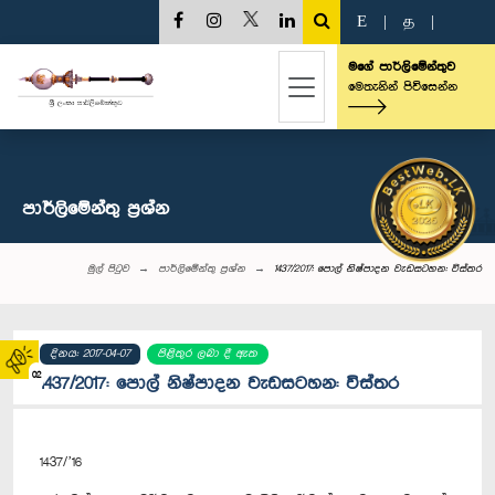
E
|
த
|
මගේ පාර්ලිමේන්තුව
මෙතැනින් පිවිසෙන්න
පාර්ලි‌මේන්තු‌ ප්‍රශ්න
මුල් පිටුව
පාර්ලි‌මේන්තු‌ ප්‍රශ්න
1437/2017: පොල් නිෂ්පාදන වැඩසටහන: විස්තර
දිනය: 2017-04-07
පිළිතුර ලබා දී ඇත
02
1437/2017: පොල් නිෂ්පාදන වැඩසටහන: විස්තර
1437/’16