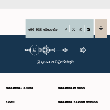
Facebook
මෙම පිටුව බෙදාගන්න
X
WhatsApp
LinkedIn
පාර්ලි‌මේන්තුව නරඹන්න
පාර්ලිමේන්තුවේ කටයුතු
දැනුමට
පාර්ලිමේන්තු මහලේකම් කාර්යාලය