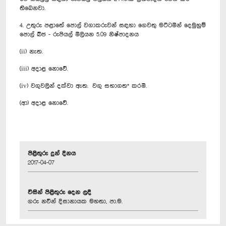
තිබෙනවා.
4. උතුරු පළාතේ පොල් වගාකරුවන් සඳහා ගෙවතු මට්ටමින් දෙමුහුම්
පොල් බීජ - රුපියල් මිලියන 5.09 නිෂ්පාදනය
(ii) නැත.
(iii) අදාළ නොවේ.
(iv) වගුවලින් දක්වා ඇත. වගු සභාගත* කරමි.
(ආ) අදාළ නොවේ.
පිළිතුරු දුන් දිනය
2017-04-07
විසින් පිළිතුරු දෙන ලදී
ගරු නවීන් දිසානායක මහතා, පා.ම.