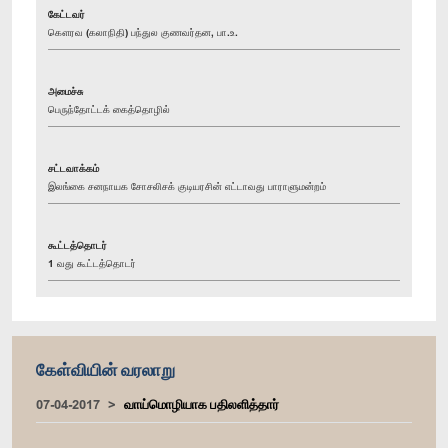
கேட்டவர்
கௌரவ (கலாநிதி) பந்துல குணவர்தன, பா.உ.
அமைச்சு
பெருந்தோட்டக் கைத்தொழில்
சட்டவாக்கம்
இலங்கை சனநாயக சோசலிசக் குடியரசின் எட்டாவது பாராளுமன்றம்
கூட்டத்தொடர்
1 வது கூட்டத்தொடர்
கேள்வியின் வரலாறு
07-04-2017
வாய்மொழியாக பதிலளித்தார்