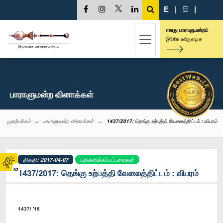
E
|
සි
|
எனது பாராளுமன்றம்
இங்கே உள்நுழைக
பாராளுமன்ற வினாக்கள்
முதற்பக்கம்
பாராளுமன்ற வினாக்கள்
1437/2017: தெங்கு உற்பத்தி வேலைத்திட்டம் : விபரம்
திகதி: 2017-04-07
பதிலளிக்கப்பட்டவைகள்
02
1437/2017: தெங்கு உற்பத்தி வேலைத்திட்டம் : விபரம்
1437/ '16