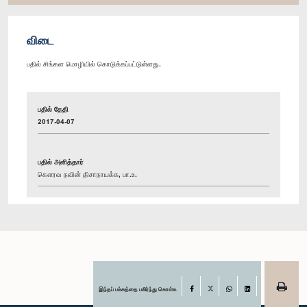
விடை
பதில் சிங்கள மொழியில் கொடுக்கப்பட்டுள்ளது.
பதில் தேதி
2017-04-07
பதில் அளித்தார்
கௌரவ நவின் திசாநாயக்க, பா.உ.
இந்தப் பக்கத்தை பகிர்ந்து கொள்க
Facebook
X
WhatsApp
LinkedIn