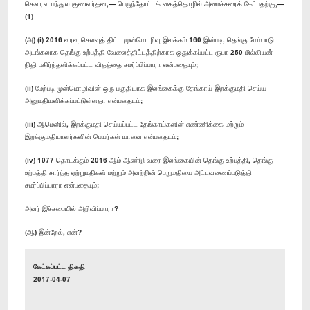
கௌரவ பந்துல குணவர்தன,— பெருந்தோட்டக் கைத்தொழில் அமைச்சரைக் கேட்பதற்கு,—
(1)
(அ) (i) 2016 வரவு செலவுத் திட்ட முன்மொழிவு இலக்கம் 160 இன்படி, தெங்கு மேம்பாடு
அடங்கலாக தெங்கு உற்பத்தி வேலைத்திட்டத்திற்காக ஒதுக்கப்பட்ட ரூபா 250 மில்லியன்
நிதி பகிர்ந்தளிக்கப்பட்ட விதத்தை சமர்ப்பிப்பாரா என்பதையும்;
(ii) மேற்படி முன்மொழிவின் ஒரு பகுதியாக இலங்கைக்கு தேங்காய் இறக்குமதி செய்ய
அனுமதியளிக்கப்பட்டுள்ளதா என்பதையும்;
(iii) ஆமெனில், இறக்குமதி செய்யப்பட்ட தேங்காய்களின் எண்ணிக்கை மற்றும்
இறக்குமதியாளர்களின் பெயர்கள் யாவை என்பதையும்;
(iv) 1977 தொடக்கும் 2016 ஆம் ஆண்டு வரை இலங்கையின் தெங்கு உற்பத்தி, தெங்கு
உற்பத்தி சார்ந்த ஏற்றுமதிகள் மற்றும் அவற்றின் பெறுமதியை அட்டவணைப்படுத்தி
சமர்ப்பிப்பாரா என்பதையும்;
அவர் இச்சபையில் அறிவிப்பாரா?
(ஆ) இன்றேல், ஏன்?
கேட்கப்பட்ட திகதி
2017-04-07