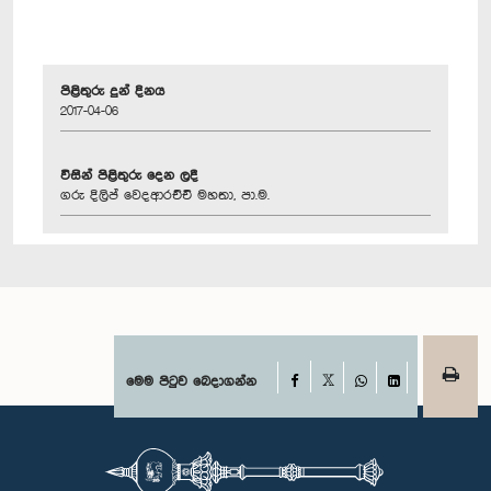
පිළිතුරු දුන් දිනය
2017-04-06
විසින් පිළිතුරු දෙන ලදී
ගරු දිලිප් වෙදආරච්චි මහතා, පා.ම.
Facebook
මෙම පිටුව බෙදාගන්න
X
WhatsApp
LinkedIn