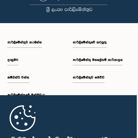
පාර්ලි‌මේන්තුව නරඹන්න
පාර්ලිමේන්තුවේ කටයුතු
දැනුමට
පාර්ලිමේන්තු මහලේකම් කාර්යාලය
සම්බන්ධ වන්න
පාර්ලිමේන්තුව සජීවීව
පාර්ලි‌මේන්තුවේ මන්ත්‍රීවරු
මුල් පිටුව
පාර්ලිමේන්තු ජංගම යෙදුම