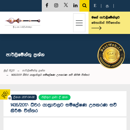
E
|
த
|
මගේ පාර්ලිමේන්තුව
මෙතැනින් පිවිසෙන්න
පාර්ලි‌මේන්තු‌ ප්‍රශ්න
මුල් පිටුව
පාර්ලි‌මේන්තු‌ ප්‍රශ්න
1435/2017: ධීවර යාත්‍රාවලට සම්ප්‍රේෂණ උපකරණ සවි කිරීම: විස්තර
දිනය: 2017-04-06
පිළිතුර ලබා දී ඇත
02
1435/2017: ධීවර යාත්‍රාවලට සම්ප්‍රේෂණ උපකරණ සවි
කිරීම: විස්තර