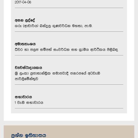
2017-04-06
අසන ලද්දේ
ගරු (ආචාර්ය) බන්දුල ගුණවර්ධන මහතා, පා.ම.
අමාත්‍යාංශය
ධීවර හා ජලජ සම්පත් සංවර්ධන සහ ග්‍රාමීය ආර්ථිකය පිළිබඳ
ව්‍යවස්ථාදායකය
ශ්‍රී ලංකා ප්‍රජාතාන්ත්‍රික සමාජවාදී ජනරජයේ අටවැනි
පාර්ලිමේන්තුව
සභාවාරය
1 වැනි සභාවාරය
ප්‍රශ්න ඉතිහාසය