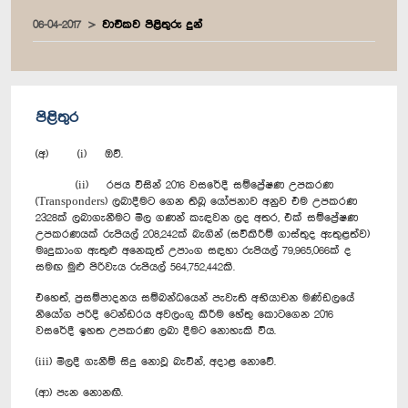
06-04-2017
වාචිකව පිළිතුරු දුන්
පිළිතුර
(අ) (i) ඔව්.
(ii) රජය විසින් 2016 වසරේදී සම්ප්‍රේෂණ උපකරණ
(Transponders) ලබාදීමට ගෙන තිබූ යෝජනාව අනුව එම උපකරණ
2328ක් ලබාගැනීමට මිල ගණන් කැඳවන ලද අතර, එක් සම්ප්‍රේෂණ
උපකරණයක් රුපියල් 208,242ක් බැගින් (සවිකිරීම් ගාස්තුද ඇතුළත්ව)
මෘදුකාංග ඇතුළු අනෙකුත් උපාංග සඳහා රුපියල් 79,965,066ක් ද
සමඟ මුළු පිරිවැය රුපියල් 564,752,442කි.
එහෙත්, ප්‍රසම්පාදනය සම්බන්ධයෙන් පැවැති අභියාචන මණ්ඩලයේ
නියෝග පරිදි ටෙන්ඩරය අවලංගු කිරීම හේතු කොටගෙන 2016
වසරේදී ඉහත උපකරණ ලබා දීමට නොහැකි විය.
(iii) මිලදී ගැනීම් සිදු නොවූ බැවින්, අදාළ නොවේ.
(ආ) පැන නොනඟී.