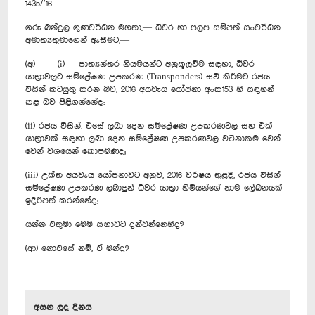
1435/’16
ගරු බන්දුල ගුණවර්ධන මහතා,— ධීවර හා ජලජ සම්පත් සංවර්ධන
අමාත්‍යතුමාගෙන් ඇසීමට,—
(අ) (i) ජාත්‍යන්තර නියමයන්ට අනුකූලවීම සඳහා, ධීවර
යාත්‍රාවලට සම්ප්‍රේෂණ උපකරණ (Transponders) සවි කිරීමට රජය
විසින් කටයුතු කරන බව, 2016 අයවැය යෝජනා අංක153 හි සඳහන්
කළ බව පිළිගන්නේද;
(ii) රජය විසින්, එසේ ලබා දෙන සම්ප්‍රේෂණ උපකරණවල සහ එක්
යාත්‍රාවක් සඳහා ලබා දෙන සම්ප්‍රේෂණ උපකරණවල වටිනාකම වෙන්
වෙන් වශයෙන් කොපමණද;
(iii) උක්ත අයවැය යෝජනාවට අනුව, 2016 වර්ෂය තුළදී, රජය විසින්
සම්ප්‍රේෂණ උපකරණ ලබාදුන් ධීවර යාත්‍රා හිමියන්ගේ නාම ලේඛනයක්
ඉදිරිපත් කරන්නේද;
යන්න එතුමා මෙම සභාවට දන්වන්නෙහිද?
(ආ) නොඑසේ නම්, ඒ මන්ද?
අසන ලද දිනය