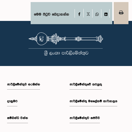
Facebook
මෙම පිටුව බෙදාගන්න
X
WhatsApp
LinkedIn
පාර්ලි‌මේන්තුව නරඹන්න
පාර්ලිමේන්තුවේ කටයුතු
දැනුමට
පාර්ලිමේන්තු මහලේකම් කාර්යාලය
සම්බන්ධ වන්න
පාර්ලිමේන්තුව සජීවීව