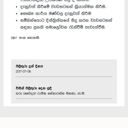
දැනුවත් කිරීමේ වැඩසටහන් ක්‍රියාත්මක කිරීම.
සෞඛ්‍ය කාර්ය මණ්ඩල දැනුවත් කිරීම
හම්බන්තොට දිස්ත්‍රික්කයේ සිදු කරන වැඩසටහන්
සඳහා ප්‍රගති සමාලෝචන රැස්වීම් පැවැත්වීම.
(ඇ) පැන නොනඟී.
පිළිතුරු දුන් දිනය
2017-07-06
විසින් පිළිතුරු දෙන ලදී
ගරු (වෛද්‍ය) රාජිත සේනාරත්න මහතා, පා.ම.