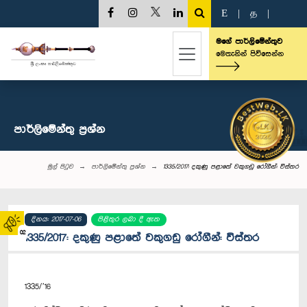
E
|
த
|
මගේ පාර්ලිමේන්තුව
මෙතැනින් පිවිසෙන්න
පාර්ලි‌මේන්තු‌ ප්‍රශ්න
මුල් පිටුව
පාර්ලි‌මේන්තු‌ ප්‍රශ්න
1335/2017: දකුණු පළාතේ වකුගඩු රෝගීන්: විස්තර
දිනය: 2017-07-06
පිළිතුර ලබා දී ඇත
02
1335/2017: දකුණු පළාතේ වකුගඩු රෝගීන්: විස්තර
1335/’16