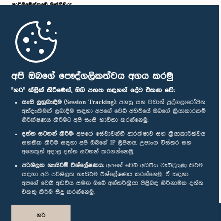
පාර්ලි‌මේන්තුවේ මන්ත්‍රීවරු
මුල් පිටුව
පාර්ලිමේන්තු ජංගම යෙදුම
අපි ඔබගේ පෞද්ගලිකත්වය අගය කරමු
"හරි" ක්ලික් කිරීමෙන්, ඔබ පහත සඳහන් දේට එකඟ වේ:
සැසි ලුහුබැඳීම (Session Tracking):
පහසු සහ වඩාත් පුද්ගලාරෝපිත
අත්දැකීමක් ලබාදීම සඳහා අපගේ වෙබ් අඩවියේ ඔබගේ ක්‍රියාකාරකම්
නිරීක්ෂණය කිරීමට අපි සැසි භාවිතා කරන්නෙමු.
අප හා සම්බන්ධ වී සිටින්න :
දත්ත සටහන් කිරීම:
අපගේ සේවාවන්හි ආරක්ෂාව සහ ක්‍රියාකාරීත්වය
සහතික කිරීම සඳහා අපි ඔබගේ IP ලිපිනය, උපාංග විස්තර සහ
අනෙකුත් අදාළ දත්ත සටහන් කරගන්නෙමු.
සම්මාන
පරිශීලක හැසිරීම් විශ්ලේෂණය:
අපගේ වෙබ් අඩවිය වැඩිදියුණු කිරීම
සඳහා අපි පරිශීලක හැසිරීම විශ්ලේෂණය කරන්නෙමු. ඒ සඳහා
අපගේ වෙබ් අඩවිය සමඟ ඔබේ අන්තර්ක්‍රියා පිළිබඳ නිර්නාමික දත්ත
පෞද්ගලිකත්ව ප්‍රතිපත්තිය
එකතු කිරීම සිදු කරන්නෙමු.
© ශ්‍රී ලංකා පාර්ලි‌මේන්තුව.
හරි
සියලු හිමිකම් ඇවිරිණි.