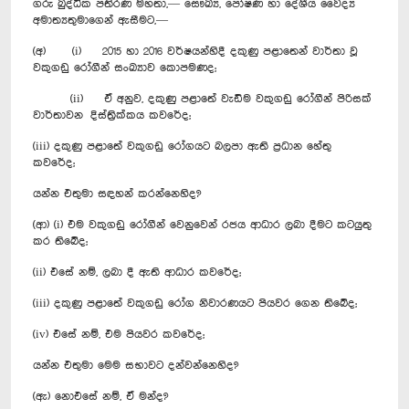
ගරු බුද්ධික පතිරණ මහතා,— සෞඛ්‍ය, පෝෂණ හා දේශීය වෛද්‍ය
අමාත්‍යතුමාගෙන් ඇසීමට,—
(අ) (i) 2015 හා 2016 වර්ෂයන්හිදී දකුණු පළාතෙන් වාර්තා වූ
වකුගඩු රෝගීන් සංඛ්‍යාව කොපමණද;
(ii) ඒ අනුව, දකුණු පළාතේ වැඩිම වකුගඩු ‍රෝගීන් පිරිසක්
වාර්තාවන දිස්ත්‍රික්කය කවරේද;
(iii) දකුණු පළාතේ වකුගඩු රෝගයට බලපා ඇති ප්‍රධාන හේතු
කවරේද;
යන්න එතුමා සඳහන් කරන්නෙහිද?
(ආ) (i) එම වකුගඩු රෝගීන් වෙනුවෙන් රජය ආධාර ලබා දීමට කටයුතු
කර තිබේද;
(ii) එසේ නම්, ලබා දී ඇති ආධාර කවරේද;
(iii) දකුණු පළාතේ වකුගඩු රෝග නිවාරණයට පියවර ගෙන තිබේද;
(iv) එසේ නම්, එම පියවර කවරේද;
යන්න එතුමා මෙම සභාවට දන්වන්නෙහිද?
(ඇ) නොඑසේ නම්, ඒ මන්ද?