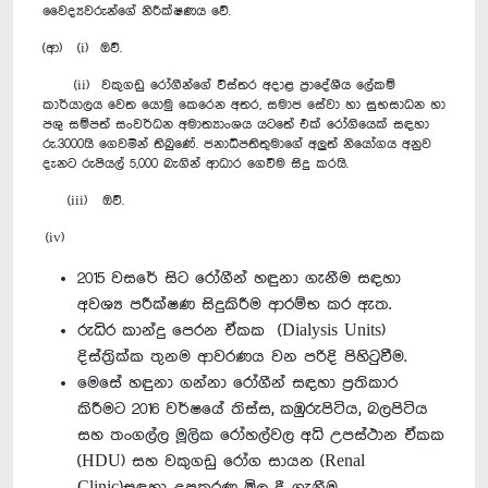
වෛද්‍යවරුන්ගේ නිරීක්ෂණය වේ.
(ආ) (i) ඔව්.
(ii) වකුගඩු රෝගීන්ගේ විස්තර අදාළ ප්‍රාදේශීය ලේකම්
කාර්යාලය වෙත යොමු කෙරෙන අතර, සමාජ සේවා හා සුභසාධන හා
පශු සම්පත් සංවර්ධන අමාත්‍යාංශය යටතේ එක් රෝගියෙක් සඳහා
රු.3000යි ගෙවමින් තිබුණේ. ජනාධිපතිතුමාගේ අලුත් නියෝගය අනුව
දැනට රුපියල් 5,000 බැගින් ආධාර ගෙවීම සිදු කරයි.
(iii) ඔව්.
(iv)
2015 වසරේ සිට රෝගීන් හඳුනා ගැනීම සඳහා
අවශ්‍ය පරීක්ෂණ සිදුකිරීම ආරම්භ කර ඇත.
රුධිර කාන්දු පෙරන ඒකක (Dialysis Units)
දිස්ත්‍රික්ක තුනම ආවරණය වන පරිදි පිහිටුවීම.
මෙසේ හඳුනා ගන්නා රෝගීන් සඳහා ප්‍රතිකාර
කිරීමට 2016 වර්ෂයේ තිස්ස, කඹුරුපිටිය, බලපිටිය
සහ තංගල්ල මූලික රෝහල්වල අධි උපස්ථාන ඒකක
(HDU) සහ වකුගඩු රෝග සායන (Renal
Clinic)සඳහා උපකරණ මිල දී ගැනීම.