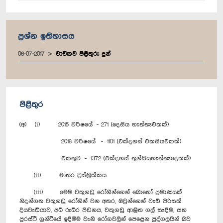
ප්‍රශ්න ඉතිහාසය
06-07-2017
වාචිකව පිළිතුරු දුන්
පිළිතුර
(අ) (i) 2015 වර්ෂයේ - 271 (දෙසිය හැත්තෑඑකක්)
2016 වර්ෂයේ - 1101 (එක්දහස් එකසියඑකක්)
එකතුව - 1372 (එක්දහස් තුන්සියහැත්තෑදෙකක්)
(ii) මාතර දිස්ත්‍රික්කය
(iii) මෙම වකුගඩු රෝගීන්ගෙන් බොහෝ ප්‍රමාණයක්
නිදන්ගත වකුගඩු රෝගීන් වන අතර, ඔවුන්ගෙන් වැඩි පිරිසක්
දියවැඩියාව, අධි රුධිර පීඩනය, වකුගඩු ආශ්‍රිත ගල් සෑදීම, සහ
පුරස්ථි ග්‍රන්ථියේ ඉදිමීම වැනි රෝගවලින් පෙළෙන පුද්ගලයින් බව