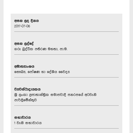
අසන ලද දිනය
2017-07-06
අසන ලද්දේ
ගරු බුද්ධික පතිරණ මහතා, පා.ම.
අමාත්‍යාංශය
සෞඛ්‍ය, පෝෂණ හා දේශීය වෛද්‍ය
ව්‍යවස්ථාදායකය
ශ්‍රී ලංකා ප්‍රජාතාන්ත්‍රික සමාජවාදී ජනරජයේ අටවැනි
පාර්ලිමේන්තුව
සභාවාරය
1 වැනි සභාවාරය