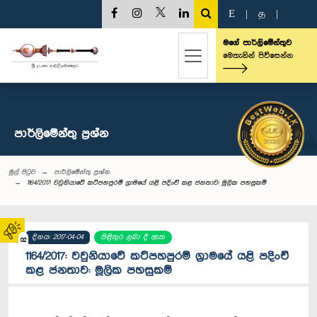
E
|
த
|
මගේ පාර්ලිමේන්තුව
මෙතැනින් පිවිසෙන්න
පාර්ලි‌මේන්තු‌ ප්‍රශ්න
මුල් පිටුව
පාර්ලි‌මේන්තු‌ ප්‍රශ්න
1164/2017: වවුනියාවේ කට්පහපුරම් ග්‍රාමයේ යළි පදිංචි කළ ජනතාව: මූලික පහසුකම්
දිනය: 2017-04-04
පිළිතුර ලබා දී ඇත
02
1164/2017: වවුනියාවේ කට්පහපුරම් ග්‍රාමයේ යළි පදිංචි
කළ ජනතාව: මූලික පහසුකම්