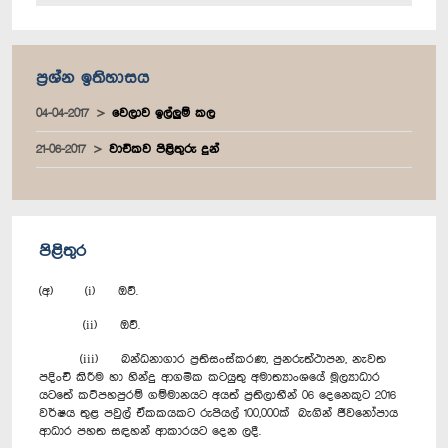
ප්‍රශ්න ඉතිහාසය
04-04-2017
වෙලාව ඉල්ලුම් කල
21-06-2017
වාචිකව පිළිතුරු දුන්
පිළිතුර
(අ) (i) ඔව්.
(ii) ඔව්.
(iii) බන්ධනාගාර ප්‍රතිසංස්කරණ, පුනරුත්ථාපන, නැවත
පදිංචි කිරීම හා හින්දු ආගමික කටයුතු අමාත්‍යාංශයේ මූල්‍යාධාර
යටතේ කට්පහපුරම් ගම්මානයට අයත් ප්‍රතිලාභීන් 06 දෙනෙකුට 2016
වර්ෂය තුළ පවුල් ඒකකයකට රුපියල් 100,000ක් බැගින් ජීවනෝපාය
ආධාර පහත සඳහන් ආකාරයට දෙන ලදී.