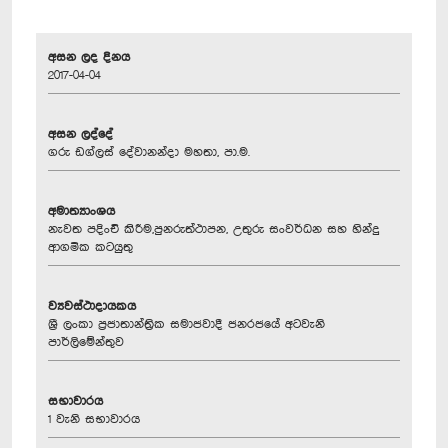
අසන ලද දිනය
2017-04-04
අසන ලද්දේ
ගරු ඩග්ලස් දේවානන්දා මහතා, පා.ම.
අමාත්‍යාංශය
නැවත පදිංචි කිරීම,පුනරුත්ථාපන, උතුරු සංවර්ධන සහ හින්දු
ආගමික කටයුතු
ව්‍යවස්ථාදායකය
ශ්‍රී ලංකා ප්‍රජාතාන්ත්‍රික සමාජවාදී ජනරජයේ අටවැනි
පාර්ලිමේන්තුව
සභාවාරය
1 වැනි සභාවාරය