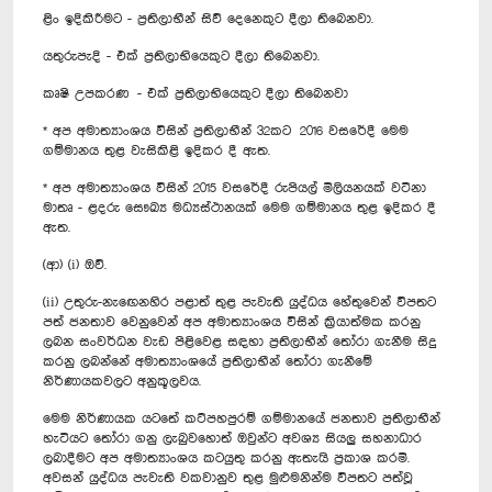
ළිං ඉදිකිරීමට - ප්‍රතිලාභීන් සිව් දෙනෙකුට දීලා තිබෙනවා.
යතුරුපැදි - එක් ප්‍රතිලාභියෙකුට දීලා තිබෙනවා.
කෘෂි උපකරණ - එක් ප්‍රතිලාභියෙකුට දීලා තිබෙනවා
* අප අමාත්‍යාංශය විසින් ප්‍රතිලාභීන් 32කට 2016 වසරේදී මෙම
ගම්මානය තුළ වැසිකිළි ඉදිකර දී ඇත.
* අප අමාත්‍යාංශය විසින් 2015 වසරේදී රුපියල් මිලියනයක් වටිනා
මාතෘ - ළදරු සෞඛ්‍ය මධ්‍යස්ථානයක් මෙම ගම්මානය තුළ ඉදිකර දී
ඇත.
(ආ) (i) ඔව්.
(ii) උතුරු-නැ‍ඟෙනහිර පළාත් තුළ පැවැති යුද්ධය හේතුවෙන් විපතට
පත් ජනතාව වෙනුවෙන් අප අමාත්‍යාංශය විසින් ක්‍රියාත්මක කරනු
ලබන සංවර්ධන වැඩ පිළිවෙළ සඳහා ප්‍රතිලාභීන් තෝරා ගැනීම සිදු
කරනු ලබන්නේ අමාත්‍යාංශයේ ප්‍රතිලාභීන් තෝරා ගැනීමේ
නිර්ණායකවලට අනුකූලවය.
මෙම නිර්ණායක යටතේ කට්පහපුරම් ගම්මානයේ ජනතාව ප්‍රතිලාභීන්
හැටියට තෝරා ගනු ලැබුවහොත් ඔවුන්ට අවශ්‍ය සියලු සහනාධාර
ලබාදීමට අප අමාත්‍යාංශය කටයුතු කරනු ඇතැයි ප්‍රකාශ කරමි.
අවසන් යුද්ධය පැවැති වකවානුව තුළ මුළුමනින්ම විපතට පත්වූ