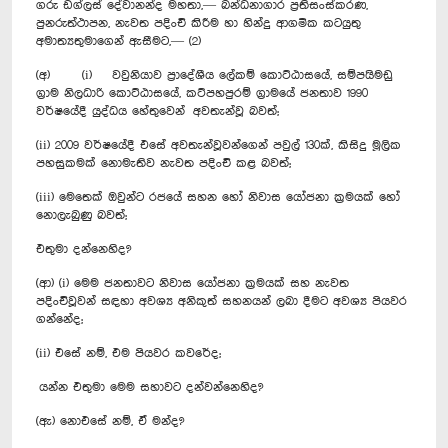
ගරු ඩග්ලස් දේවානන්ද මහතා,— බන්ධනාගාර ප්‍රතිසංස්කරණ,
පුනරුත්ථාපන, නැවත පදිංචි කිරීම හා හින්දු ආගමික කටයුතු
අමාත්‍යතුමාගෙන් ඇසීමට,— (2)
(අ) (i) වවුනියාව ප්‍රා‍දේශීය ලේකම් කොට්ඨාසයේ, සම්පයිමඩු
ග්‍රාම නිලධාරි කොට්ඨාසයේ, කට්පහපුරම් ග්‍රාමයේ ජනතාව 1990
වර්ෂයේදී යුද්ධය හේතුවෙන් අවතැන්වූ බවත්;
(ii) 2009 වර්ෂයේදී එසේ අවතැන්වූවන්ගෙන් පවුල් 130ක්, කිසිදු මූලික
පහසුකමක් නොමැතිව නැවත පදිංචි කළ බවත්;
(iii) මෙතෙක් ඔවුන්ට රජයේ සහන හෝ නිවාස යෝජනා ක්‍රමයක් හෝ
නොලැබුණු බවත්;
එතුමා ‍දන්නෙහිද?
(ආ) (i) මෙම ජනතාවට නිවාස යෝජනා ක්‍රමයක් සහ නැවත
පදිංචිවූවන් සඳහා අවශ්‍ය අනිකුත් සහනයන් ලබා දීමට අවශ්‍ය පියවර
ගන්නේද;
(ii) එසේ නම්, එම පියවර කවරේද;
යන්න එතුමා මෙම සහාවට දන්වන්නෙහිද?
(ඇ) නොඑසේ නම්, ඒ මන්ද?