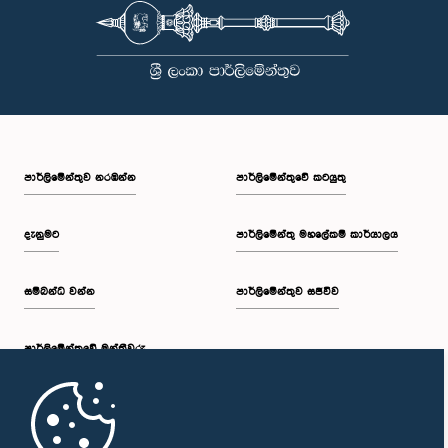
පාර්ලි‌මේන්තුව නරඹන්න
පාර්ලිමේන්තුවේ කටයුතු
දැනුමට
පාර්ලිමේන්තු මහලේකම් කාර්යාලය
සම්බන්ධ වන්න
පාර්ලිමේන්තුව සජීවීව
පාර්ලි‌මේන්තුවේ මන්ත්‍රීවරු
මුල් පිටුව