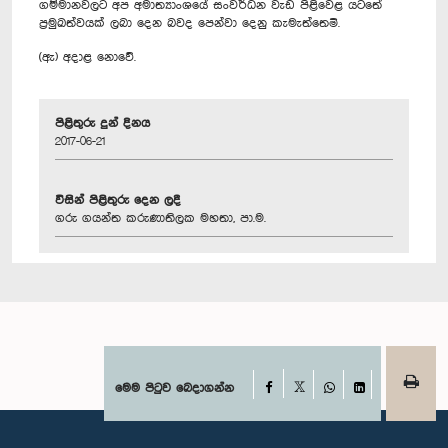
ගම්මානවලට අප අමාත්‍යාංශයේ සංවර්ධන වැඩ පිළිවෙළ යටතේ
ප්‍රමුඛත්වයක් ලබා දෙන බවද පෙන්වා දෙනු කැමැත්තෙමි.
(ඇ) අදාළ නොවේ.
පිළිතුරු දුන් දිනය
2017-06-21
විසින් පිළිතුරු දෙන ලදී
ගරු ගයන්ත කරුණාතිලක මහතා, පා.ම.
Facebook
මෙම පිටුව බෙදාගන්න
X
WhatsApp
LinkedIn