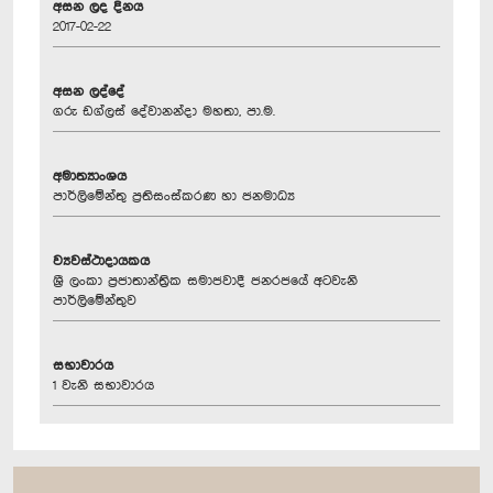
අසන ලද දිනය
2017-02-22
අසන ලද්දේ
ගරු ඩග්ලස් දේවානන්දා මහතා, පා.ම.
අමාත්‍යාංශය
පාර්ලිමේන්තු ප්‍රතිසංස්කරණ හා ජනමාධ්‍ය
ව්‍යවස්ථාදායකය
ශ්‍රී ලංකා ප්‍රජාතාන්ත්‍රික සමාජවාදී ජනරජයේ අටවැනි
පාර්ලිමේන්තුව
සභාවාරය
1 වැනි සභාවාරය