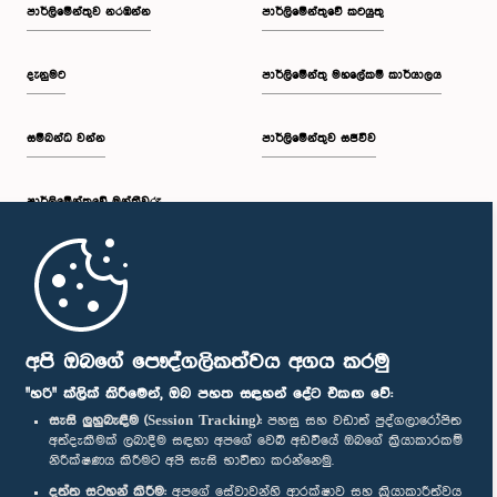
පාර්ලි‌මේන්තුව නරඹන්න
පාර්ලිමේන්තුවේ කටයුතු
දැනුමට
පාර්ලිමේන්තු මහලේකම් කාර්යාලය
සම්බන්ධ වන්න
පාර්ලිමේන්තුව සජීවීව
පාර්ලි‌මේන්තුවේ මන්ත්‍රීවරු
මුල් පිටුව
පාර්ලිමේන්තු ජංගම යෙදුම
අපි ඔබගේ පෞද්ගලිකත්වය අගය කරමු
"හරි" ක්ලික් කිරීමෙන්, ඔබ පහත සඳහන් දේට එකඟ වේ:
සැසි ලුහුබැඳීම (Session Tracking):
පහසු සහ වඩාත් පුද්ගලාරෝපිත
අත්දැකීමක් ලබාදීම සඳහා අපගේ වෙබ් අඩවියේ ඔබගේ ක්‍රියාකාරකම්
නිරීක්ෂණය කිරීමට අපි සැසි භාවිතා කරන්නෙමු.
අප හා සම්බන්ධ වී සිටින්න :
දත්ත සටහන් කිරීම:
අපගේ සේවාවන්හි ආරක්ෂාව සහ ක්‍රියාකාරීත්වය