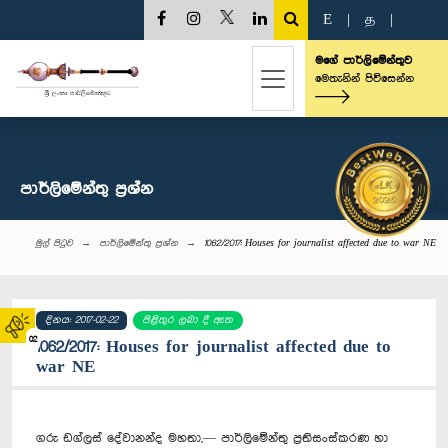
E
|
த
|
මගේ පාර්ලිමේන්තුව
මෙතැනින් පිවිසෙන්න
පාර්ලි‌මේන්තු‌ ප්‍රශ්න
මුල් පිටුව
පාර්ලි‌මේන්තු‌ ප්‍රශ්න
1062/2017: Houses for journalist affected due to war NE
දිනය: 2017-02-22
පිළිතුර ලබා දී ඇත
02
1062/2017: Houses for journalist affected due to
war NE
ගරු ඩග්ලස් දේවානන්ද මහතා,— පාර්ලිමේන්තු ප්‍රතිසංස්කරණ හා