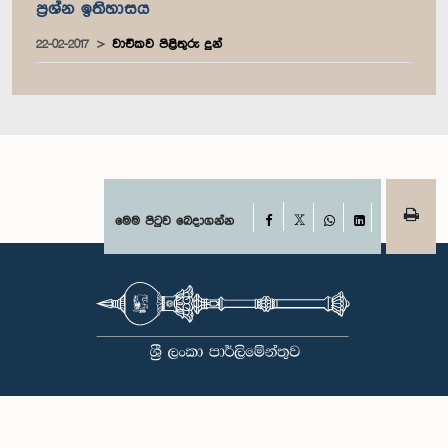
ප්‍රශ්න ඉතිහාසය
22-02-2017
වාචිකව පිළිතුරු දුන්
Facebook
මෙම පිටුව බෙදාගන්න
X
WhatsApp
LinkedIn