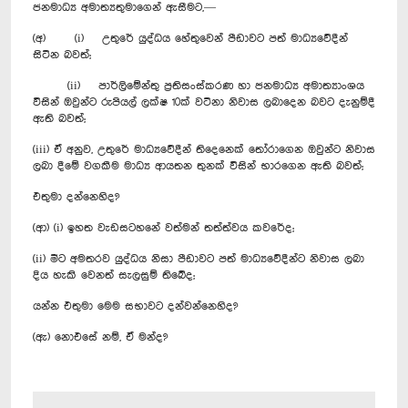
ජනමාධ්‍ය අමාත්‍යතුමාගෙන් ඇසීමට,—
(අ) (i) උතුරේ යුද්ධය හේතුවෙන් පීඩාවට පත් මාධ්‍යවේදීන්
සිටින බවත්;
(ii) පාර්ලිමේන්තු ප්‍රතිසංස්කරණ හා ජනමාධ්‍ය අමාත්‍යාංශය
විසින් ඔවුන්ට රුපියල් ලක්ෂ 10ක් වටිනා නිවාස ලබාදෙන බවට දැනුම්දී
ඇති බවත්;
(iii) ඒ අනුව, උතුරේ මාධ්‍යවේදීන් තිදෙනෙක් තෝරාගෙන ඔවුන්ට නිවාස
ලබා දීමේ වගකීම මාධ්‍ය ආයතන තුනක් විසින් භාරගෙන ඇති බවත්;
එතුමා දන්නෙහිද?
(ආ) (i) ඉහත වැඩසටහනේ වත්මන් තත්ත්වය කවරේද;
(ii) මීට අමතරව යුද්ධය නිසා පීඩාවට පත් මාධ්‍යවේදීන්ට නිවාස ලබා
දිය හැකි වෙනත් සැලසුම් තිබේද;
යන්න එතුමා මෙම සභාවට දන්වන්නෙහිද?
(ඇ) නොඑසේ නම්, ඒ මන්ද?