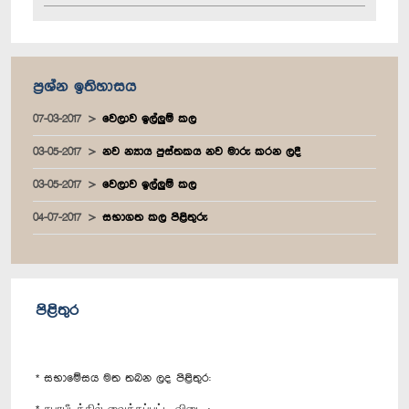
ප්‍රශ්න ඉතිහාසය
07-03-2017
වෙලාව ඉල්ලුම් කල
03-05-2017
නව න්‍යාය පුස්තකය නව මාරු කරන ලදී
03-05-2017
වෙලාව ඉල්ලුම් කල
04-07-2017
සභාගත කල පිළිතුරු
පිළිතුර
* සභාමේසය මත තබන ලද පිළිතුර: