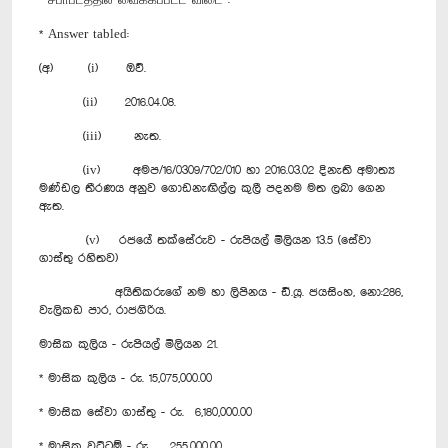
* சபாபீடத்தில் வைக்கப்பட்ட விடை :
* Answer tabled:
(අ) (i) ඔව්.
(ii) 2016.04.08.
(iii) නැත.
(iv) අමප/16/0309/702/010 හා 2016.03.02 දිනැති අමාත්‍ය
මණ්ඩල තීරණය අනුව ගොඩනැඟිල්ල කුලී පදනම මත ලබා ගෙන
ඇත.
(v) රජයේ තක්සේරුව - රුපියල් මිලියන 13.5 (සේවා
ගාස්තු රහිතව)
අයිතිකරුගේ නම හා ලිපිනය - ඩී.යූ. ජයසිංහ, නො:286,
වැලිකඩ පාර, රාජගිරිය.
මාසික කුලිය - රුපියල් මිලියන 21.
* මාසික කුලිය - රු. 15,075,000.00
* මාසික සේවා ගාස්තු - රු. 6,180,000.00
* මාසික වට්ටම් - රු. 255,000.00