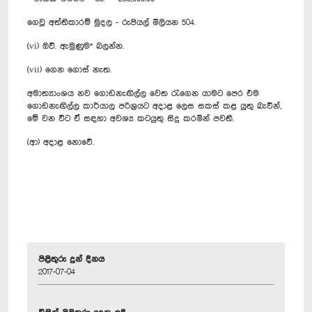
ගෙවූ අත්තිකාරම් මුදල - රුපියල් මිලියන 504.
(vi) ඔව්. ඇමුණුම* බලන්න.
(vii) ගෙන ගොස් නැත.
අමාත්‍යාංශය නව ගොඩනැඟිල්ල වෙත රැගෙන යාමට පෙර එම
ගොඩනැඟිල්ල කාර්යාල පරිශ්‍රයට අදාළ ලෙස සකස් කළ යුතු බැවින්,
මේ වන විට ඒ සඳහා අවශ්‍ය කටයුතු සිදු කරමින් පවතී.
(ආ) අදාළ නොවේ.
පිළිතුරු දුන් දිනය
2017-07-04