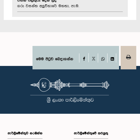
විසින් පිළිතුරු දෙන ලදී
ගරු වසන්ත අලුවිහාරේ මහතා, පා.ම.
Facebook
මෙම පිටුව බෙදාගන්න
X
WhatsApp
LinkedIn
පාර්ලි‌මේන්තුව නරඹන්න
පාර්ලිමේන්තුවේ කටයුතු