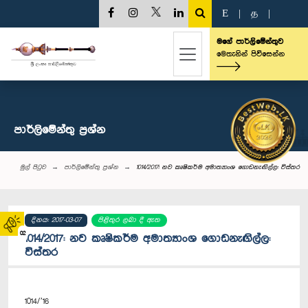
E
|
த
|
මගේ පාර්ලිමේන්තුව
මෙතැනින් පිවිසෙන්න
පාර්ලි‌මේන්තු‌ ප්‍රශ්න
මුල් පිටුව
පාර්ලි‌මේන්තු‌ ප්‍රශ්න
1014/2017: නව කෘෂිකර්ම අමාත්‍යාංශ ගොඩනැඟිල්ල: විස්තර
දිනය: 2017-03-07
පිළිතුර ලබා දී ඇත
02
1014/2017: නව කෘෂිකර්ම අමාත්‍යාංශ ගොඩනැඟිල්ල:
විස්තර
1014/’16