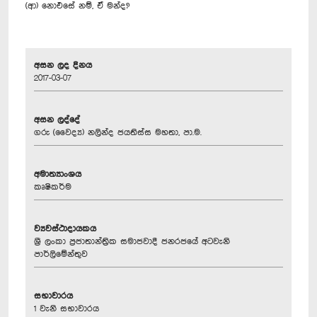
(ආ) නොඑසේ නම්, ඒ මන්ද?
අසන ලද දිනය
2017-03-07
අසන ලද්දේ
ගරු (වෛද්‍ය) නලින්ද ජයතිස්ස මහතා, පා.ම.
අමාත්‍යාංශය
කෘෂිකර්ම
ව්‍යවස්ථාදායකය
ශ්‍රී ලංකා ප්‍රජාතාන්ත්‍රික සමාජවාදී ජනරජයේ අටවැනි
පාර්ලිමේන්තුව
සභාවාරය
1 වැනි සභාවාරය