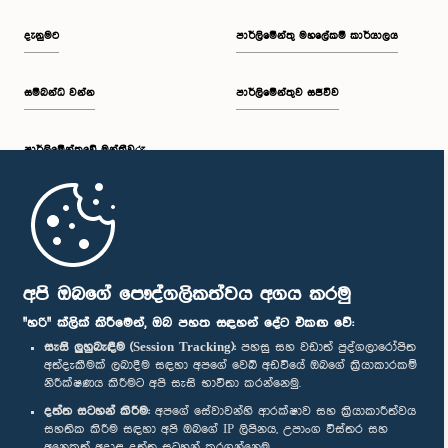
දැනුමට
පාර්ලිමේන්තු මහලේකම් කාර්යාලය
සම්බන්ධ වන්න
පාර්ලිමේන්තුව සජීවීව
පාර්ලි‌මේන්තුවේ මන්ත්‍රීවරු
මුල් පිටුව
පාර්ලිමේන්තු ජංගම යෙදුම
අපි ඔබගේ පෞද්ගලිකත්වය අගය කරමු
"හරි" ක්ලික් කිරීමෙන්, ඔබ පහත සඳහන් දේට එකඟ වේ:
සැසි ලුහුබැඳීම (Session Tracking):
පහසු සහ වඩාත් පුද්ගලාරෝපිත
අත්දැකීමක් ලබාදීම සඳහා අපගේ වෙබ් අඩවියේ ඔබගේ ක්‍රියාකාරකම්
නිරීක්ෂණය කිරීමට අපි සැසි භාවිතා කරන්නෙමු.
අප හා සම්බන්ධ වී සිටින්න :
දත්ත සටහන් කිරීම:
අපගේ සේවාවන්හි ආරක්ෂාව සහ ක්‍රියාකාරීත්වය
සහතික කිරීම සඳහා අපි ඔබගේ IP ලිපිනය, උපාංග විස්තර සහ
අනෙකුත් අදාළ දත්ත සටහන් කරගන්නෙමු.