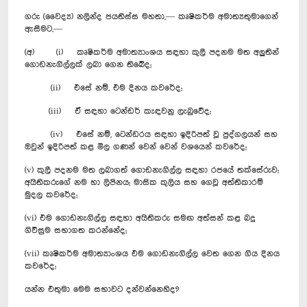
ගරු (වෛද්‍ය) නලින්ද ජයතිස්ස මහතා,— කෘෂිකර්ම අමාත්‍යතුමාගෙන්
ඇසීමට,—
(අ) (i) කෘෂිකර්ම අමාත්‍යාංශය සඳහා කුලී පදනම මත අලුතින්
ගොඩනැගිල්ලක් ලබා ගෙන තිබේද;
(ii) එසේ නම්, එම දිනය කවරේද;
(iii) ඒ සඳහා ටෙන්ඩර් කැඳවනු ලැ‍බුවේද;
(iv) එසේ නම්, ටෙන්ඩරය සඳහා ඉදිරිපත් වූ පුද්ගලයන් සහ
ඔවුන් ඉදිරිපත් කළ මිල ගණන් වෙන් වෙන් වශයෙන් කවරේද;
(v) කුලී පදනම මත ලබාගත් ගොඩනැගිල්ල සඳහා රජයේ තක්සේරුව;
අයිතිකරුගේ නම හා ලිපිනය; මාසික කුලිය සහ ගෙවූ අත්තිකාරම්
මුදල කවරේද;
(vi) එම ගොඩනැගිල්ල සඳහා අයිතිකරු සමඟ අත්සන් කළ බදු
ගිවිසුම ‍සභාගත කරන්නේද;
(vii) කෘෂිකර්ම අමාත්‍යාංශය එම ගොඩනැගිල්ල වෙත ගෙන ගිය දිනය
කවරේද;
යන්න එතුමා මෙම සභාවට දන්වන්නෙහිද?