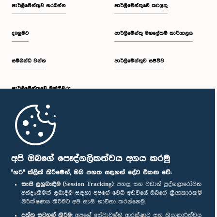
පාර්ලි‌මේන්තුව නරඹන්න
පාර්ලිමේන්තුවේ කටයුතු
දැනුමට
පාර්ලිමේන්තු මහලේකම් කාර්යාලය
සම්බන්ධ වන්න
පාර්ලිමේන්තුව සජීවීව
පාර්ලි‌මේන්තුවේ මන්ත්‍රීවරු
මුල් පිටුව
පාර්ලිමේන්තු ජංගම යෙදුම
අපි ඔබගේ පෞද්ගලිකත්වය අගය කරමු
"හරි" ක්ලික් කිරීමෙන්, ඔබ පහත සඳහන් දේට එකඟ වේ:
සැසි ලුහුබැඳීම (Session Tracking):
පහසු සහ වඩාත් පුද්ගලාරෝපිත
අත්දැකීමක් ලබාදීම සඳහා අපගේ වෙබ් අඩවියේ ඔබගේ ක්‍රියාකාරකම්
නිරීක්ෂණය කිරීමට අපි සැසි භාවිතා කරන්නෙමු.
අප හා සම්බන්ධ වී සිටින්න :
දත්ත සටහන් කිරීම:
අපගේ සේවාවන්හි ආරක්ෂාව සහ ක්‍රියාකාරීත්වය