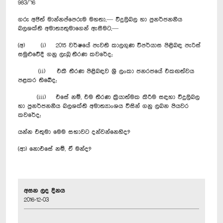
983/’16
ගරු අජිත් මාන්නප්පෙරුම මහතා,— විදුලිබල හා පුනර්ජනනීය
බලශක්ති අමාත්‍යතුමාගෙන් ඇසීමට,—
(අ) (i) 2015 වර්ෂයේ පැවති කාලගුණ විපර්යාස පිළිබඳ පැරිස්
සමුළුවේදී ගනු ලැබූ තීරණ කවරේද;
(ii) එකී තීරණ පිළිබඳව ශ්‍රී ලංකා ජනරජයේ එකඟත්වය
පළකර තිබේද;
(iii) එසේ නම්, එම තීරණ ක්‍රියාත්මක කිරීම සඳහා විදුලිබල
හා පුනර්ජනනීය බලශක්ති අමාත්‍යාංශය විසින් ගනු ලබන පියවර
කවරේද;
යන්න එතුමා මෙම සභාවට දන්වන්නෙහිද?
(ආ) නොඑසේ නම්, ඒ මන්ද?
අසන ලද දිනය
2016-12-03