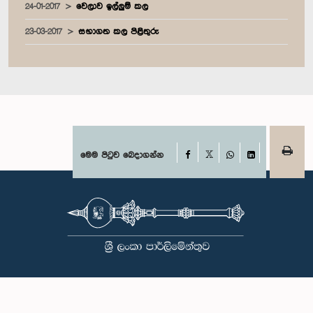
24-01-2017
වෙලාව ඉල්ලුම් කල
23-03-2017
සභාගත කල පිළිතුරු
Facebook
මෙම පිටුව බෙදාගන්න
X
WhatsApp
LinkedIn