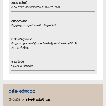
අසන ලද්දේ
ගරු අජිත් මාන්නප්පෙරුම මහතා, පා.ම.
අමාත්‍යාංශය
විදුලිබල හා පුනර්ජනනීය බලශක්ති
ව්‍යවස්ථාදායකය
ශ්‍රී ලංකා ප්‍රජාතාන්ත්‍රික සමාජවාදී ජනරජයේ අටවැනි
පාර්ලිමේන්තුව
සභාවාරය
1 වැනි සභාවාරය
ප්‍රශ්න ඉතිහාසය
03-12-2016
වෙලාව ඉල්ලුම් කල