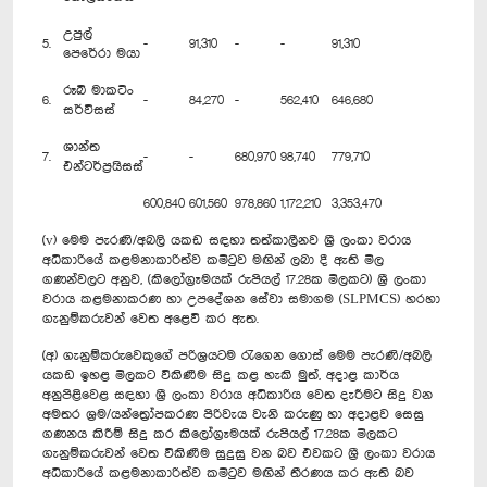
උපුල්
5.
-
91,310
-
-
91,310
පෙරේරා මයා
රූබි මාකටිං
6.
-
84,270
-
562,410
646,680
සර්විසස්
ශාන්ත
7.
-
-
680,970
98,740
779,710
එන්ටර්ප්‍රයිසස්
600,840
601,560
978,860
1,172,210
3,353,470
(v) මෙම පැරණි/අබලි යකඩ සඳහා තත්කාලීනව ශ්‍රී ලංකා වරාය
අධිකාරියේ කළමනාකාරිත්ව කමිටුව මඟින් ලබා දී ඇති මිල
ගණන්වලට අනුව, (කිලෝග්‍රෑමයක් රුපියල් 17.28ක මිලකට) ශ්‍රී ලංකා
වරාය කළමනාකරණ හා උපදේශන සේවා සමාගම (SLPMCS) හරහා
ගැනුම්කරුවන් වෙත අළෙවි කර ඇත.
(අ) ගැනුම්කරුවෙකුගේ පරිශ්‍රයටම රැ‍ගෙන ගොස් මෙම පැරණි/අබලි
යකඩ ඉහළ මිලකට විකිණීම සිදු කළ හැකි මුත්, අදාළ කාර්ය
අනුපිළිවෙළ සඳහා ශ්‍රී ලංකා වරාය අධිකාරිය වෙත දැරීමට සිදු වන
අමතර ශ්‍රම/යන්ත්‍රෝපකරණ පිරිවැය වැනි කරුණු හා අදාළව සෙසු
ගණනය කිරීම් සිදු කර කිලෝග්‍රෑමයක් රුපියල් 17.28ක මිලකට
ගැනුම්කරුවන් වෙත විකිණීම සුදුසු වන බව එවකට ශ්‍රී ලංකා වරාය
අධිකාරියේ කළමනාකාරිත්ව කමිටුව මඟින් තීරණය කර ඇති බව