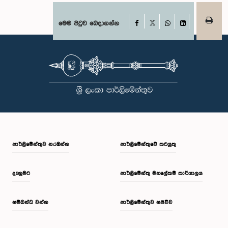
Facebook
මෙම පිටුව බෙදාගන්න
X
WhatsApp
LinkedIn
පාර්ලි‌මේන්තුව නරඹන්න
පාර්ලිමේන්තුවේ කටයුතු
දැනුමට
පාර්ලිමේන්තු මහලේකම් කාර්යාලය
සම්බන්ධ වන්න
පාර්ලිමේන්තුව සජීවීව