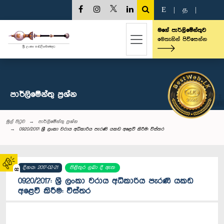
E
|
த
|
මගේ පාර්ලිමේන්තුව
මෙතැනින් පිවිසෙන්න
පාර්ලි‌මේන්තු‌ ප්‍රශ්න
මුල් පිටුව
පාර්ලි‌මේන්තු‌ ප්‍රශ්න
0920/2017: ශ්‍රී ලංකා වරාය අධිකාරිය පැරණි යකඩ අළෙවි කිරීම: විස්තර
දිනය: 2017-02-21
පිළිතුර ලබා දී ඇත
02
0920/2017: ශ්‍රී ලංකා වරාය අධිකාරිය පැරණි යකඩ
අළෙවි කිරීම: විස්තර