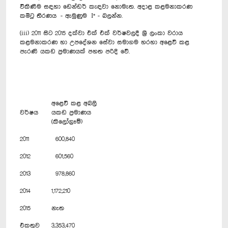
විකිණීම සඳහා ඩෙන්ඩර් කැඳවා නොමැත. අදාළ කළමනාකරණ
කමිටු තීරණය - ඇමුණුම I* - බලන්න.
(iii) 2011 සිට 2015 දක්වා එක් එක් වර්ෂවලදී ශ්‍රී ලංකා වරාය
කළමනාකරණ හා උපදේශන සේවා සමාගම හරහා අළෙවි කළ
පැරණි යකඩ ප්‍රමාණයක් පහත පරිදි වේ.
අළෙවි කළ අබලි
වර්ෂය
යකඩ ප්‍රමාණය
(කිලෝග්‍රෑම්)
2011
600,840
2012
601,560
2013
978,860
2014
1,172,210
2015
නැත
එකතුව
3,353,470