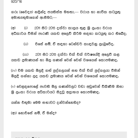
920/’16
ගරු (වෛද්‍ය) නලින්ද ජයතිස්ස මහතා,— වරාය හා නාවික කටයුතු
අමාත්‍යතුමාගෙන් ඇසීමට,—
(අ) (i) 2011 සිට 2015 දක්වා කාලය තුළ ශ්‍රී ලංකා වරාය
අධිකාරිය විසින් පැරණි යකඩ අලෙවි කිරීම සඳහා කටයුතු කර තිබේද;
(ii) එසේ නම්, ඒ සඳහා ටෙන්ඩර් කැඳවනු ලැබුවේද;
(iii) 2011 සිට 2015 දක්වා එක් එක් වර්ෂයේදී අලෙවි කළ
යකඩ ප්‍රමාණයන් හා මිල ගණන් වෙන් වෙන් වශයෙන් කොපමණද;
(iv) එම යකඩ මිලදී ගත් පුද්ගලයන් සහ එක් එක් පුද්ගලයා විසින්
මිලදී ගන්නා ලද යකඩ ප්‍රමාණය වෙන් වෙන් වශයෙන් කොපමණද;
(v) වෙළඳපොළේ පැවති මිල ගණන්වලට වඩා අඩුවෙන් විකිණීම නිසා
ශ්‍රී ලංකා වරාය අධිකාරියට සිදුවූ අලාභය කොපමණද;
යන්න එතුමා මෙම සභාවට දන්වන්නෙහිද?
(ආ) නොඑසේ නම්, ඒ මන්ද?