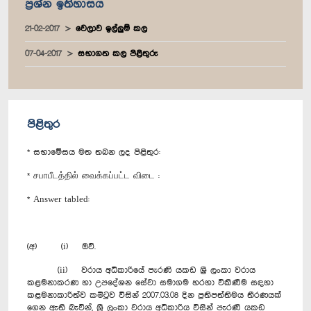
ප්‍රශ්න ඉතිහාසය
21-02-2017
වෙලාව ඉල්ලුම් කල
07-04-2017
සභාගත කල පිළිතුරු
පිළිතුර
* සභාමේසය මත තබන ලද පිළිතුර:
* சபாபீடத்தில் வைக்கப்பட்ட விடை :
* Answer tabled:
(අ) (i) ඔව්.
(ii) වරාය අධිකාරියේ පැරණි යකඩ ශ්‍රී ලංකා වරාය
කළමනාකරණ හා උපදේශන සේවා සමාගම හරහා විකිණීම සඳහා
කළමනාකාරිත්ව කමිටුව විසින් 2007.03.08 දින ප්‍රතිපත්තිමය තීරණයක්
ගෙන ඇති බැවින්, ශ්‍රී ලංකා වරාය අධිකාරිය විසින් පැරණි යකඩ