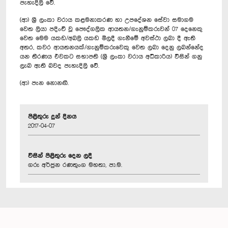
පැහැදිලි වේ.
(ආ) ශ්‍රී ලංකා වරාය කළමනාකරණ හා උපදේශන සේවා සමාගම
වෙත ලියා පදිංචි වූ පෞද්ගලික ආයතන/ගැනුම්කරුවන් 07 දෙනෙකු
වෙත මෙම යකඩ/අබලි යකඩ මිලදී ගැනීමේ අවස්ථා ලබා දී ඇති
අතර, කවර ආයතනයක්/ගැනුම්කරුවෙකු වෙත ලබා දෙනු ලබන්නේද
යන තීරණය එවකට සභාපති (ශ්‍රී ලංකා වරාය අධිකාරිය) විසින් ගනු
ලැබ ඇති බවද පැහැදිලි වේ.
(ආ) පැන නොනඟී.
පිළිතුරු දුන් දිනය
2017-04-07
විසින් පිළිතුරු දෙන ලදී
ගරු අර්ජුන රණතුංග මහතා, පා.ම.