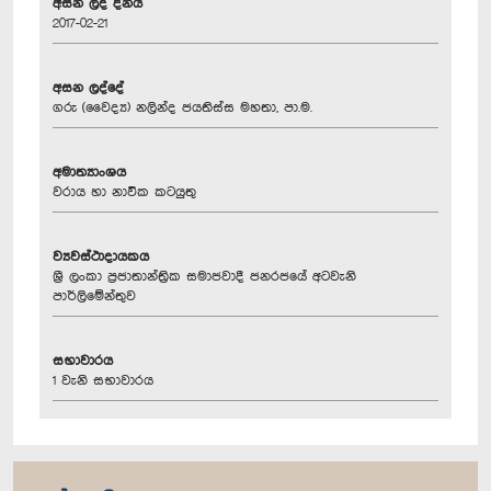
අසන ලද දිනය
2017-02-21
අසන ලද්දේ
ගරු (වෛද්‍ය) නලින්ද ජයතිස්ස මහතා, පා.ම.
අමාත්‍යාංශය
වරාය හා නාවික කටයුතු
ව්‍යවස්ථාදායකය
ශ්‍රී ලංකා ප්‍රජාතාන්ත්‍රික සමාජවාදී ජනරජයේ අටවැනි
පාර්ලිමේන්තුව
සභාවාරය
1 වැනි සභාවාරය