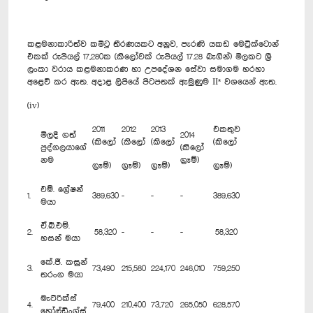
කළමනාකාරිත්ව කමිටු තීරණයකට අනුව, පැරණි යකඩ මෙට්‍රික්ටොන්
එකක් රුපියල් 17,280ක (කිලෝවක් රුපියල් 17.28 බැගින්) මිලකට ශ්‍රී
ලංකා වරාය කළමනාකරණ හා උපදේශන සේවා සමාගම හරහා
අළෙවි කර ඇත. අදාළ ලිපියේ පිටපතක් ඇමුණුම II* වශයෙන් ඇත.
(iv)
2011
2012
2013
එකතුව
මිලදී ගත්
2014
(කිලෝ
(කිලෝ
(කිලෝ
(කිලෝ
පුද්ගලයාගේ
(කිලෝ
නම
ග්‍රෑම්)
ග්‍රෑම්)
ග්‍රෑම්)
ග්‍රෑම්)
ග්‍රෑම්)
එම්. ග්‍රේෂන්
1.
389,630
-
-
-
389,630
මයා
ඒ.බී.එම්.
2.
58,320
-
-
-
58,320
හසන් මයා
කේ.ජී. කසුන්
3.
73,490
215,580
224,170
246,010
759,250
තරංග මයා
මැට්රික්ස්
4.
79,400
210,400
73,720
265,050
628,570
හෝල්ඩිංග්ස්