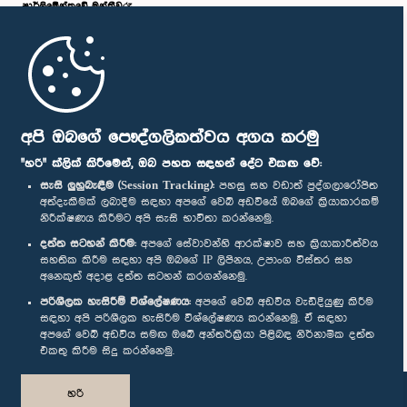
පාර්ලි‌මේන්තුවේ මන්ත්‍රීවරු
මුල් පිටුව
පාර්ලිමේන්තු ජංගම යෙදුම
අපි ඔබගේ පෞද්ගලිකත්වය අගය කරමු
"හරි" ක්ලික් කිරීමෙන්, ඔබ පහත සඳහන් දේට එකඟ වේ:
සැසි ලුහුබැඳීම (Session Tracking):
පහසු සහ වඩාත් පුද්ගලාරෝපිත
අත්දැකීමක් ලබාදීම සඳහා අපගේ වෙබ් අඩවියේ ඔබගේ ක්‍රියාකාරකම්
නිරීක්ෂණය කිරීමට අපි සැසි භාවිතා කරන්නෙමු.
අප හා සම්බන්ධ වී සිටින්න :
දත්ත සටහන් කිරීම:
අපගේ සේවාවන්හි ආරක්ෂාව සහ ක්‍රියාකාරීත්වය
සහතික කිරීම සඳහා අපි ඔබගේ IP ලිපිනය, උපාංග විස්තර සහ
අනෙකුත් අදාළ දත්ත සටහන් කරගන්නෙමු.
සම්මාන
පරිශීලක හැසිරීම් විශ්ලේෂණය:
අපගේ වෙබ් අඩවිය වැඩිදියුණු කිරීම
සඳහා අපි පරිශීලක හැසිරීම විශ්ලේෂණය කරන්නෙමු. ඒ සඳහා
අපගේ වෙබ් අඩවිය සමඟ ඔබේ අන්තර්ක්‍රියා පිළිබඳ නිර්නාමික දත්ත
පෞද්ගලිකත්ව ප්‍රතිපත්තිය
එකතු කිරීම සිදු කරන්නෙමු.
© ශ්‍රී ලංකා පාර්ලි‌මේන්තුව.
හරි
සියලු හිමිකම් ඇවිරිණි.