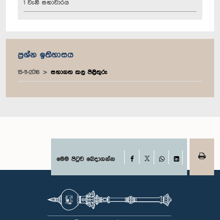
1 වැනි සභාවාරය
ප්‍රශ්න ඉතිහාසය
15-11-2016
සභාගත කල පිළිතුරු
Facebook
මෙම පිටුව බෙදාගන්න
X
WhatsApp
LinkedIn