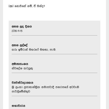
(ඈ) නොඑසේ නම්, ඒ මන්ද?
අසන ලද දිනය
2016-11-15
අසන ලද්දේ
ගරු ඉම්රාන් මහරූෆ් මහතා, පා.ම.
අමාත්‍යාංශය
ස්වදේශ කටයුතු
ව්‍යවස්ථාදායකය
ශ්‍රී ලංකා ප්‍රජාතාන්ත්‍රික සමාජවාදී ජනරජයේ අටවැනි
පාර්ලිමේන්තුව
සභාවාරය