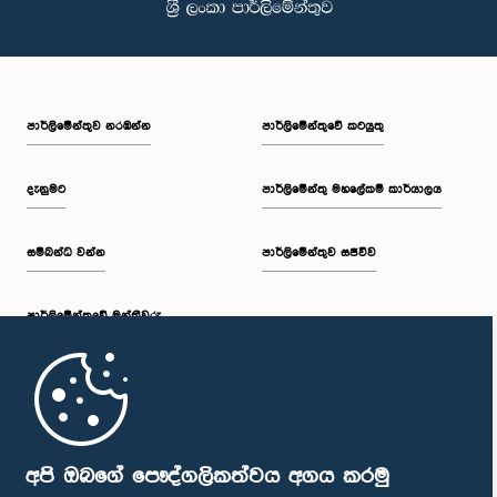
පාර්ලි‌මේන්තුව නරඹන්න
පාර්ලිමේන්තුවේ කටයුතු
දැනුමට
පාර්ලිමේන්තු මහලේකම් කාර්යාලය
සම්බන්ධ වන්න
පාර්ලිමේන්තුව සජීවීව
පාර්ලි‌මේන්තුවේ මන්ත්‍රීවරු
මුල් පිටුව
පාර්ලිමේන්තු ජංගම යෙදුම
අපි ඔබගේ පෞද්ගලිකත්වය අගය කරමු