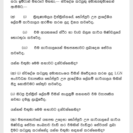
ගරු ඉම්රාන් මහරූෆ් මහතා,— ස්වදේශ කටයුතු අමාත්‍යතුමාගෙන්
ඇසීමට,—
(අ) (i) ත්‍රිකුණාමලය දිස්ත්‍රික්කයේ, ‍තෝප්පූර් උප ප්‍රාදේශීය
ලේකම් කාර්යාලය ආරම්භ කරන ලද දිනය කවරේද;
(ii) එම ආයතනයේ ස්ථිර හා වැඩ බලන කාර්ය මණ්ඩලයේ
තොරතුරු කවරේද;
(iii) එම කාර්යාලයෙන් මහජනතාවට ලබාදෙන සේවය
කවරේද;
යන්න එතුමා මෙම සභාවට දන්වන්නෙහිද?
(ආ) (i) ස්වදේශ කටයුතු අමාත්‍යාංශය විසින් නිවේදනය කරන ලද LGN
සංවර්ධන ව්‍යාපෘතිය තෝප්පූර් උප ප්‍රාදේශීය ලේකම් කාර්යාලය මඟින්
සිදු ‍නොකිරීමට හේතුව කවරේද;
(ii) හිටපු දිස්ත්‍රික් ලේකම් විසින් සැලසුම් සහගතව එම ව්‍යාපෘතිය
නවතා දමනු ලැබුවේද;
යන්නත් එතුමා මෙම සභාවට දන්වන්නෙහිද?
(ඇ) මහජනතාවගේ යහපත උදෙසා තෝප්පූර් උප කාර්යාලයේ කාර්ය
මණ්ඩල සේවක සංඛ්‍යාව වැඩි කර එමඟින් වැඩිපුර සේවයක් ලබා
දීමට කටයුතු කරන්නේද යන්න එතුමා සඳහන් කරන්නෙහිද?