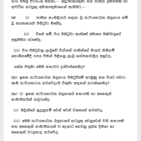
ගරු විමල් වීරවංශ මහතා,— අග්‍රාමාත්‍යතුමා සහ ජාතික ප්‍රතිපත්ති හා
ආර්ථික කටයුතු අමාත්‍යතුමාගෙන් ඇසීමට,—
(අ) (i) ජාතික සංහිඳියාව සඳහා වූ කාර්යසාධක බලකාය නම්
වූ ආයතනයක් පිහිටුවා තිබේද;
(ii) එසේ නම්, එය පිහිටුවා ඇත්තේ අමාත්‍ය මණ්ඩලයේ
අනුමතිය යටතේද;
(iii) එය පිහිටුවනු ලැබුවේ එක්සත් ජාතීන්ගේ මානව හිමිකම්
කොමිසමේදී රජය විසින් පිළිගනු ලැබූ යෝජනාවලිය අනුවද;
යන්න එතුමා මෙම සභාවට දන්වන්නෙහිද?
(ආ) ඉහත කාර්යසාධක බලකාය පිහිටුවීමේ අරමුණු සහ එයට පවරා
ඇති කාර්යභාරය කවරේදැයි එතුමා සඳහන් කරන්නෙහිද?
(ඇ) (i) ඉහත කාර්යසාධක බලකායේ සභාපති හා අනෙකුත්
සාමාජිකයින් කවුරුන්ද;
(ii) ඔවුන්ගේ සුදුසුකම් වෙන් වෙන් වශයෙන් කවරේද;
(iii) මෙම කාර්යසාධක බලකායේ කටයුතු වෙනුවෙන් එහි සභාපති
සහ අනෙකුත් සාමාජිකයන් 10 දෙ‍නාට ගෙවනු ලබන දීමනා හා
අනෙකුත් වරප්‍රසාද කවරේද;