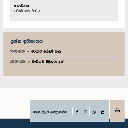
සභාවාරය
1 වැනි සභාවාරය
ප්‍රශ්න ඉතිහාසය
10-06-2016
වෙලාව ඉල්ලුම් කල
20-07-2016
වාචිකව පිළිතුරු දුන්
Facebook
මෙම පිටුව බෙදාගන්න
X
WhatsApp
LinkedIn