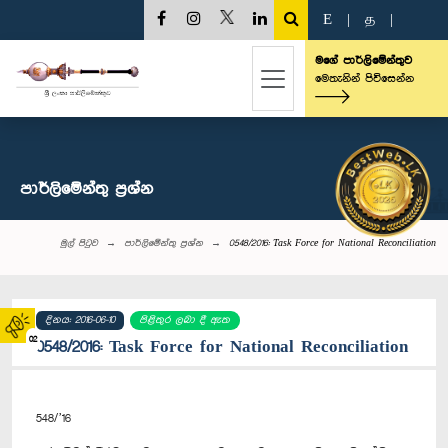
E
|
த
|
මගේ පාර්ලිමේන්තුව
මෙතැනින් පිවිසෙන්න
පාර්ලි‌මේන්තු‌ ප්‍රශ්න
මුල් පිටුව
පාර්ලි‌මේන්තු‌ ප්‍රශ්න
0548/2016: Task Force for National Reconciliation
දිනය: 2016-06-10
පිළිතුර ලබා දී ඇත
02
0548/2016: Task Force for National Reconciliation
548/’16