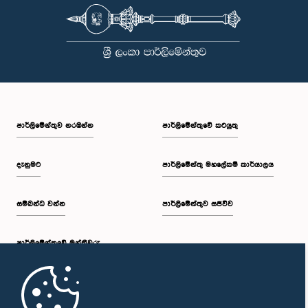
පාර්ලි‌මේන්තුව නරඹන්න
පාර්ලිමේන්තුවේ කටයුතු
දැනුමට
පාර්ලිමේන්තු මහලේකම් කාර්යාලය
සම්බන්ධ වන්න
පාර්ලිමේන්තුව සජීවීව
පාර්ලි‌මේන්තුවේ මන්ත්‍රීවරු
මුල් පිටුව