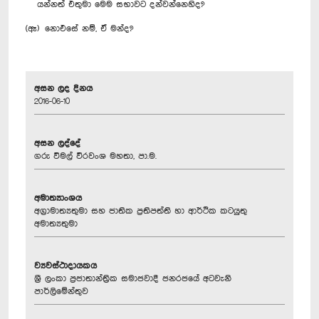
යන්නත් එතුමා මෙම සභාවට දන්වන්නෙහිද?
(ඈ) නොඑසේ නම්, ඒ මන්ද?
අසන ලද දිනය
2016-06-10
අසන ලද්දේ
ගරු විමල් වීරවංශ මහතා, පා.ම.
අමාත්‍යාංශය
අග්‍රාමාත්‍යතුමා සහ ජාතික ප්‍රතිපත්ති හා ආර්ථික කටයුතු
අමාත්‍යතුමා
ව්‍යවස්ථාදායකය
ශ්‍රී ලංකා ප්‍රජාතාන්ත්‍රික සමාජවාදී ජනරජයේ අටවැනි
පාර්ලිමේන්තුව