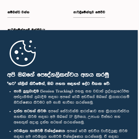
සම්බන්ධ වන්න
පාර්ලිමේන්තුව සජීවීව
පාර්ලි‌මේන්තුවේ මන්ත්‍රීවරු
මුල් පිටුව
පාර්ලිමේන්තු ජංගම යෙදුම
අපි ඔබගේ පෞද්ගලිකත්වය අගය කරමු
"හරි" ක්ලික් කිරීමෙන්, ඔබ පහත සඳහන් දේට එකඟ වේ:
සැසි ලුහුබැඳීම (Session Tracking):
පහසු සහ වඩාත් පුද්ගලාරෝපිත
අත්දැකීමක් ලබාදීම සඳහා අපගේ වෙබ් අඩවියේ ඔබගේ ක්‍රියාකාරකම්
නිරීක්ෂණය කිරීමට අපි සැසි භාවිතා කරන්නෙමු.
අප හා සම්බන්ධ වී සිටින්න :
දත්ත සටහන් කිරීම:
අපගේ සේවාවන්හි ආරක්ෂාව සහ ක්‍රියාකාරීත්වය
සහතික කිරීම සඳහා අපි ඔබගේ IP ලිපිනය, උපාංග විස්තර සහ
අනෙකුත් අදාළ දත්ත සටහන් කරගන්නෙමු.
සම්මාන
පරිශීලක හැසිරීම් විශ්ලේෂණය:
අපගේ වෙබ් අඩවිය වැඩිදියුණු කිරීම
සඳහා අපි පරිශීලක හැසිරීම විශ්ලේෂණය කරන්නෙමු. ඒ සඳහා