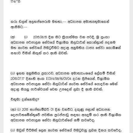
174/’15
ගරු ඩලස් අලහප්පෙරුම මහතා,— අධ්‍යාපන අමාත්‍යතුමාගෙන්
ඇසීමට,—
(අ) (i) 2015.06.15 දින සිට ක්‍රියාත්මක වන පරිදි, ශ්‍රී ලංකා
අධ්‍යාපන පරිපාලන සේවයේ විශ්‍රාමික නිලධාරීන් කොන්ත්‍රාත් පදනම
මත නැවත සේවයේ පිහිටුවීමට අදාළ අනුමතිය රාජ්‍ය සේවා කොමිෂන්
සභාව විසින් නිකුත් කර ඇති බවත්;
(ii) ඉහත අනුමතිය ප්‍රකාරව, අධ්‍යාපන අමාත්‍යාංශයේ ලේකම් විසින්
2015.07.17 දිනැති අංක ED/4/58/16/01/04 දරන ලිපියෙන්, විශ්‍රාමික
අධ්‍යාපන පරිපාලන සේවා නිලධාරීන් නැවත සේවයේ යොදවන මෙන්
අදාළ සියලු පාර්ශ්වයන් වෙත උපදෙස් ලබා දී ඇති බවත්;
එතුමා දන්නෙහිද?
(ආ) (i) 2015 සැප්තැම්බර් 01 දින වනවිට, දකුණු පළාත් අධ්‍යාපන
දෙපාර්තමේන්තුවේ පවතින පුරප්පාඩු සඳහා අයදුම් කර ඇති විශ්‍රාමික
අධ්‍යාපන පරිපාලන සේවා නිලධාරීන්ගේ නම් කවරේද;
(ii) ඔවුන් විධිමත් ලෙස නැවත සේවයේ පිහිටුවනු ලබන ‍දිනය කවරේද;