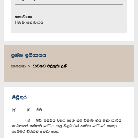
සභාවාරය
1 වැනි සභාවාරය
ප්‍රශ්න ඉතිහාසය
28-11-2015
වාචිකව පිළිතුරු දුන්
පිළිතුර
(අ) (i) ඔව්.
(ii) ඔව්. පසුගිය වසර දෙක තුළ විශ්‍රාම ගිය මනා කාර්ය
සාධනයක් සහිතව සේවය කළ නිලධාරින් නැවත සේවයේ යොදා
ගැනීමට එමඟින් දන්වා ඇත.