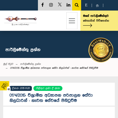
E
|
த
|
මගේ පාර්ලිමේන්තුව
මෙතැනින් පිවිසෙන්න
පාර්ලි‌මේන්තු‌ ප්‍රශ්න
මුල් පිටුව
පාර්ලි‌මේන්තු‌ ප්‍රශ්න
0174/2015: විශ්‍රාමික අධ්‍යාපන පරිපාලන සේවා නිලධාරින් : නැවත සේවයේ පිහිටුවීම
දිනය: 2015-11-28
පිළිතුර ලබා දී ඇත
02
0174/2015: විශ්‍රාමික අධ්‍යාපන පරිපාලන සේවා
නිලධාරින් : නැවත සේවයේ පිහිටුවීම