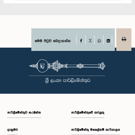
Facebook
මෙම පිටුව බෙදාගන්න
X
WhatsApp
LinkedIn
පාර්ලි‌මේන්තුව නරඹන්න
පාර්ලිමේන්තුවේ කටයුතු
දැනුමට
පාර්ලිමේන්තු මහලේකම් කාර්යාලය