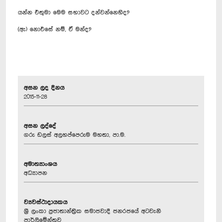
යන්න එතුමා මෙම සභාවට දන්වන්නෙහිද?
(ඇ) නොඑසේ නම්, ඒ මන්ද?
අසන ලද දිනය
2015-11-28
අසන ලද්දේ
ගරු ඩලස් අලහප්පෙරුම මහතා, පා.ම.
අමාත්‍යාංශය
අධ්‍යාපන
ව්‍යවස්ථාදායකය
ශ්‍රී ලංකා ප්‍රජාතාන්ත්‍රික සමාජවාදී ජනරජයේ අටවැනි
පාර්ලිමේන්තුව