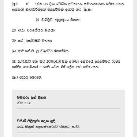
(ආ) (i) 2015.11.16 දින රේඛීය අධ්‍යාපන අමාත්‍යාංශය වෙත පහත
සඳහන් නිලධාරින්ගේ අයදුම්පත් යොමු කර ඇත.
(1) ඩබ්ලිව්. කුලතුංග මහතා
(2) ඩී.ඩී. වීරසේකර මහතා
(3) කේ. සෝමසිරි මහතා
(4) ආර්.කේ.ජී. පුංචිහේවා මහත්මිය
(ii) 2015.12.01 දින සිට 2016.06.01 දින දක්වා සේවයේ යෙදවීමට රාජ්‍ය
සේවා කොමිෂන් සභාව වෙත නිර්දේශ කර යවා ඇත.
(ඇ) අදාළ නොවේ.
පිළිතුරු දුන් දිනය
2015-11-28
විසින් පිළිතුරු දෙන ලදී
ගරු ඩලස් අලහප්පෙරුම මහතා, පා.ම.