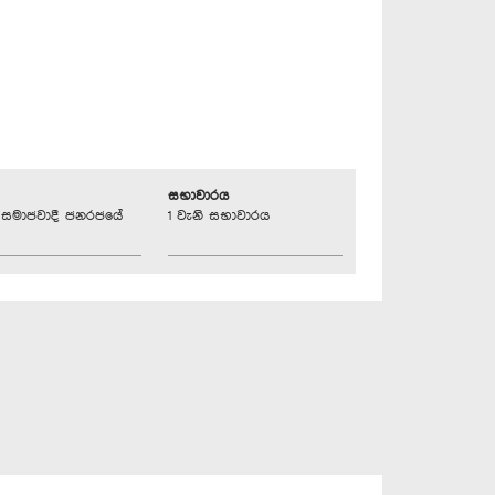
සභාවාරය
්‍රික සමාජවාදී ජනරජයේ
1 වැනි සභාවාරය