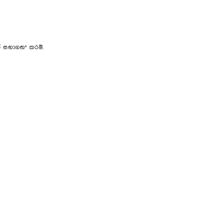
න් සභාගත* කරමි.