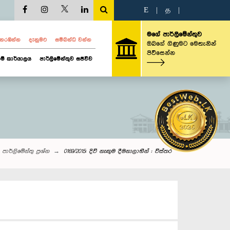
E
|
த
|
මගේ පාර්ලිමේන්තුව
ව නරඹන්න
දැනුමට
සම්බන්ධ වන්න
ඔබගේ ගිණුමට මෙතැනින්
පිවිසෙන්න
ම් කාර්යාලය
පාර්ලිමේන්තුව සජීවීව
පාර්ලි‌මේන්තු‌ ප්‍රශ්න
0169/2015: දිවි නැඟුම දීමනාලාභීන් : විස්තර