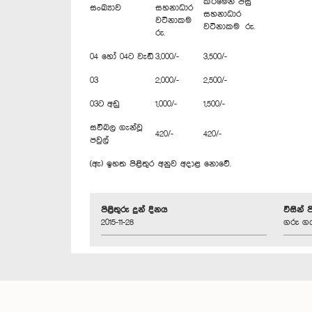
කිරීමෙන් පසු
සංඛ්‍යාව
සහනාධාර
සහනාධාර
වටිනාකම
වටිනාකම රු.
රු.
04 හෝ 04ට වැඩි
3,000/-
3,500/-
03
2,000/-
2,500/-
03ට අඩු
1,000/-
1,500/-
සවිබල ගැන්වූ
420/-
420/-
පවුල්
(ඇ) ඉහත පිළිතුර අනුව අදාළ නොවේ.
පිළිතුරු දුන් දිනය
විසින් 
2015-11-28
ගරු ගය