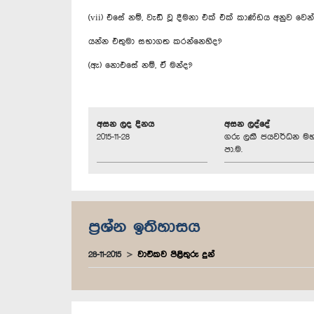
(vii) එසේ නම්, වැඩි වූ දීමනා එක් එක් කාණ්ඩය අනුව වෙ
යන්න එතුමා සභාගත කරන්නෙහිද?
(ඇ) නොඑසේ නම්, ඒ මන්ද?
අසන ලද දිනය
අසන ලද්දේ
2015-11-28
ගරු ලකී ජයවර්ධන මහ
පා.ම.
ප්‍රශ්න ඉතිහාසය
28-11-2015
වාචිකව පිළිතුරු දුන්