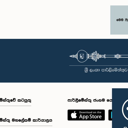
මෙම පි
මේන්තුවේ කටයුතු
පාර්ලිමේන්තු ජංගම යෙදුම
මේන්තු මහලේකම් කාර්යාලය