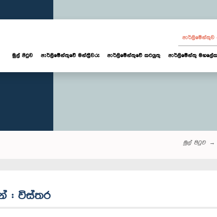
පාර්ලි‌මේන්තු
මුල් පිටුව
පාර්ලි‌මේන්තුවේ මන්ත්‍රීවරු
පාර්ලිමේන්තුවේ කටයුතු
පාර්ලිමේන්තු මහලේක
මුල් පිටුව
න් : විස්තර