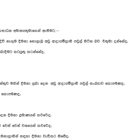
භසාධන අමාත්‍යතුමාගෙන් ඇසීමට,—
නැගුම දීමනා නොලැබූ අඩු ආදායම්ලාභී පවුල් සිටින බව එතුමා දන්නේද;
ාදීමට කටයුතු කරන්නේද;
මේන්තුව මගින් දීමනා ලබා දෙන අඩු ආදායම්ලාභී පවුල් සංඛ්‍යාව කොපමණද;
ාකම කොපමණද;
දෙන දීමනා ප්‍රමාණයන් කවරේද;
යාව වෙන් වෙන් වශයෙන් කවරේද;
 දීමනාලාභීන් සඳහා දීමනා වැඩිකර තිබේද;