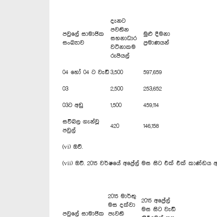
දැනට
පවතින
පවුලේ සාමාජික
මුළු දීමනා
සහනාධාර
සංඛ්‍යාව
ප්‍රමාණයන්
වටිනාකම
රුපියල්
04 හෝ 04 ට වැඩි
3,500
597,659
03
2,500
253,652
03ට අඩු
1,500
459,114
සවිබල ගැන්වූ
420
146,158
පවුල්
(vi) ඔව්.
(vii) ඔව්. 2015 වර්ෂයේ අප්‍රේල් මස සිට එක් එක් කාණ්
2015 මාර්තු
2015 අප්‍රේල්
මස දක්වා
මස සිට වැඩි
පවුලේ සාමාජික
පැවති