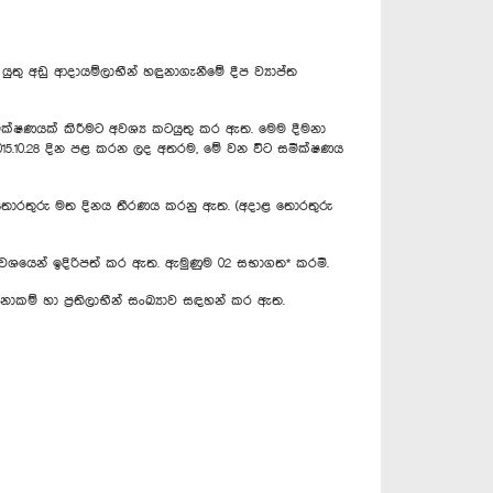
ු අඩු ආදායම්ලාභීන් හඳුනාගැනීමේ දීප ව්‍යාප්ත
ීක්ෂණයක් කිරීමට අවශ්‍ය කටයුතු කර ඇත. මෙම දීමනා
 2015.10.28 දින පළ කරන ලද අතරම, මේ වන විට සමීක්ෂණය
 හා තොරතුරු මත දිනය තීරණය කරනු ඇත. (අදාළ තොරතුරු
ම 02 වශයෙන් ඉදිරිපත් කර ඇත. ඇමුණුම 02 සභාගත* කරමි.
ිනාකම් හා ප්‍රතිලාභීන් සංඛ්‍යාව සඳහන් කර ඇත.