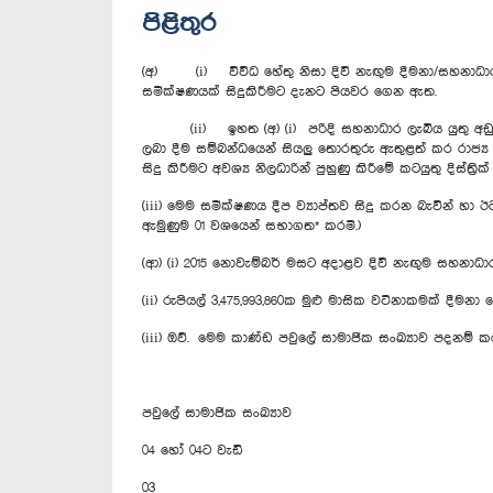
පිළිතුර
(අ) (i) විවිධ හේතු නිසා දිවි නැඟුම දීමනා/සහනාධාර න
සමීක්ෂණයක් සිදුකිරීමට දැනට පියවර ගෙන ඇත.
(ii) ඉහත (අ) (i) පරිදි සහනාධාර ලැබිය යුතු අඩු ආදා
ලබා දීම සම්බන්ධයෙන් සියලු තොරතුරු ඇතුළත් කර රාජ්‍ය
සිදු කිරීමට අවශ්‍ය නිලධාරින් පුහුණු කිරීමේ කටයුතු දිස්ත්‍රික්
(iii) මෙම සමීක්ෂණය දීප ව්‍යාප්තව සිදු කරන බැවින් 
ඇමුණුම 01 වශයෙන් සභාගත* කරමි.)
(ආ) (i) 2015 නොවැම්බර් මසට අදාළව දිවි නැඟුම සහනාධාර ල
(ii) රුපියල් 3,475,993,860ක මුළු මාසික වටිනාකමක් දීමන
(iii) ඔව්. මෙම කාණ්ඩ පවුලේ සාමාජික සංඛ්‍යාව පදනම
පවුලේ සාමාජික සංඛ්‍යාව
04 හෝ 04ට වැඩි
03