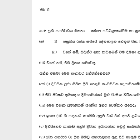
169/’15
ගරු ලකී ජයවර්ධන මහතා,— සමාජ සවිබලගැන්වීම් හා සු
(අ) (i) පසුගිය රජය සමයේ දේශපාලන හේතූන් මත, දිවි 
(ii) එසේ නම්, ඔවුන්ට ඉතා කඩිනමින් එම දීමනා ලබ
(iii) එසේ නම්, එම දිනය කවරේද;
යන්න එතුමා මෙම සභාවට දන්වන්නෙහිද?
(ආ) (i) දිවයින පුරා සිටින දිවි නැගුම සංවර්ධන දෙපාර්ත
(ii) එම පිරිසට ලබාදෙන දීමනාවන්ගේ මුළු මාසික වටින
(iii) මෙම දීමනා ප්‍රමාණයන් කාණ්ඩ අනුව වෙන්කර තිබේද;
(iv) ඉහත (iii) හි සඳහන් කාණ්ඩ අනුව එක් එක් අයට ලබා
(v) දිවයිනෙහි කාණ්ඩ අනුව දීමනා ලබාගන්නා පවුල් සංඛ්‍
(vi) 2015 ජනවාරි 08 දින බිහිවූ යහපාලනය තුළ දිවි නැගුම