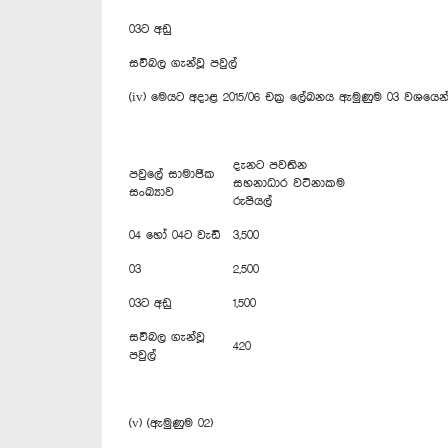
03ට අඩු
සවිබල ගැන්වූ පවුල්
(iv) මෙයට අදාළ 2015/06 චක්‍ර ලේඛනය ඇමුණුම 03 වශයෙ
දැනට පවතින
පවුලේ සාමාජික
සහනාධාර වටිනාකම
සංඛ්‍යාව
රුපියල්
04 හෝ 04ට වැඩි
3,500
03
2,500
03ට අඩු
1,500
සවිබල ගැන්වූ
420
පවුල්
(v) (ඇමුණුම 02)