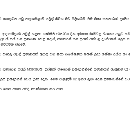
ොලබන අඩු ආදායම්ලාභී පවුල් සිටින බව පිළිගනිමි. එම නිසා සහනාධාර ලැබිය යුත
යම්ලාභී පවුල් හඳුනා ගැනීමට 2015.03.11 දින අමාත්‍ය මණ්ඩල තීරණය අනුව සම
 පුවත් පත් වන දිණමිණ, ඩේලි නිවුස්, තිනකරන් යන පුවත් පත්වල දැන්වීමක් ලෙස
 මට්ටමින් සිදුවේ.
හා ඊට විශාල පවුල් ප්‍රමාණයක් අදාළ වන නිසා සමීක්ෂණය මඟින් ලබා ගන්නා දත්ත
බාදෙන පවුල් 1,456,583කි. දිස්ත්‍රික් වශයෙන් ප්‍රතිලාභීන්ගේ ප්‍රමාණයන් ඇමුණු
ා ලෙස ප්‍රතිලාභීන් වෙත ලබා දෙයි. මෙම ඇමුණුම් 02 අනුව ලබා දෙන දීමනාවන්ගේ වට
් කර ගෙන පහත පරිදි කාණ්ඩගත කර ඇත.