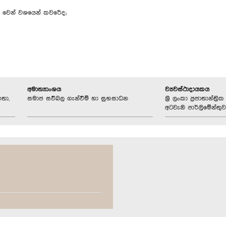
න් වෙන් වශයෙන් කවරේද;
අමාත්‍යාංශය
ව්‍යවස්ථාදායකය
තා,
සමාජ සවිබල ගැන්වීම් හා සුභසාධන
ශ්‍රී ලංකා ප්‍රජාතාන්ත
අටවැනි පාර්ලිමේන්තුව