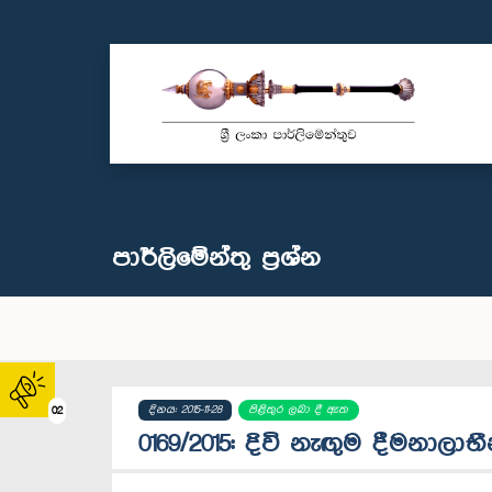
පාර්ලි‌මේන්තු‌ ප්‍රශ්න
දිනය: 2015-11-28
පිළිතුර ලබා දී ඇත
02
0169/2015: දිවි නැඟුම දීමනාලාභී