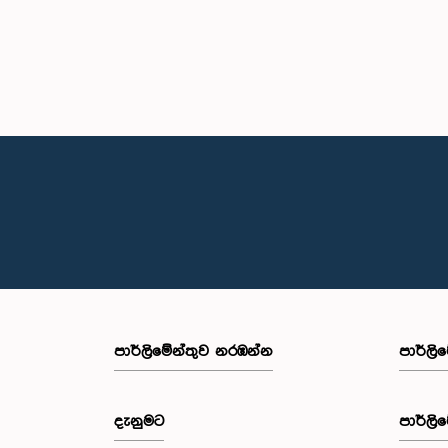
පාර්ලි‌මේන්තුව නරඹන්න
පාර්ලි
දැනුමට
පාර්ලි