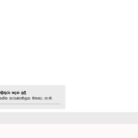
පිළිතුරු දෙන ලදී
න්ත කරුණාතිලක මහතා, පා.ම.