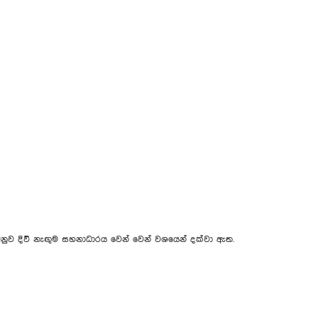
ඩය අනුව දිවි නැඟුම සහනාධාරය වෙන් වෙන් වශයෙන් දක්වා ඇත.