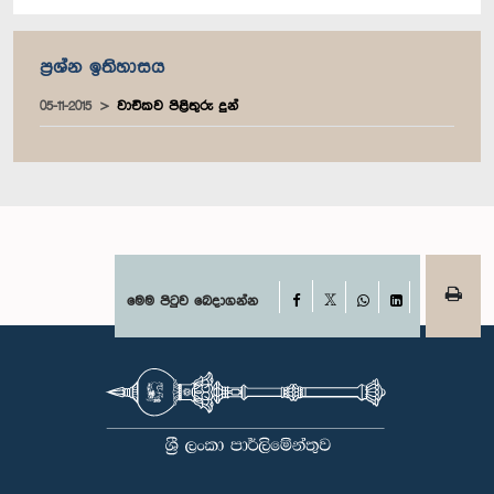
ප්‍රශ්න ඉතිහාසය
05-11-2015
වාචිකව පිළිතුරු දුන්
Facebook
මෙම පිටුව බෙදාගන්න
X
WhatsApp
LinkedIn