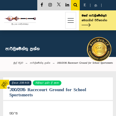
E
|
த
|
මගේ පාර්ලිමේන්තුව
මෙතැනින් පිවිසෙන්න
පාර්ලි‌මේන්තු‌ ප්‍රශ්න
මුල් පිටුව
පාර්ලි‌මේන්තු‌ ප්‍රශ්න
0130/2015: Racecourt Ground for School Sportsmeets
දිනය: 2015-11-05
පිළිතුර ලබා දී ඇත
02
0130/2015: Racecourt Ground for School
Sportsmeets
130/’15