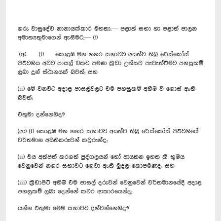
ගරු වාසුදේව නානායක්කාර මහතා,— පළාත් සභා හා පළාත් පාලන
අමාත්‍යතුමාගෙන් ඇසීමට,— (1)
(අ) (i) කොළඹ මහ නගර සභාවට අයත්ව තිබූ රේස්කෝස්
පිට්ටනිය අවට පාසල් 10කට පමණ ක්‍රීඩා උත්සව පැවැත්වීමට පහසුකම්
ලබා දුන් ස්ථානයක් බවත්; සහ
(ii) මේ වනවිට අදාළ පාසල්වලට එම පහසුකම් අහිමි වී ‍ගොස් ඇති
බවත්;
එතුමා දන්නෙහිද?
(ආ) (i) කොළඹ මහ නගර සභාවට අයත්ව තිබූ රේස්කෝස් පිට්ටනියේ
වර්තමාන අයිතිකරුවන් කවුරුන්ද;
(ii) එය අත්පත් කරගත් පුද්ගලයන් හෝ ආයතන ඉහත කී භූමිය
වෙනුවෙන් නගර සභාවට ගෙවා ඇති මුදල කොපමණද; සහ
(iii) ක්‍රීඩාපිටි අහිමි එම පාසල් දරුවන් වෙනුවෙන් වර්තමානයේදී අදාළ
පහසුකම් ලබා දෙන්නේ කවර ආකාරයෙන්ද;
යන්න එතුමා මෙම සභාවට දන්වන්නෙහිද?