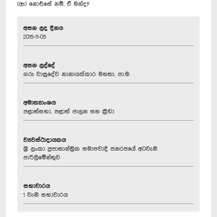
(ඇ) නොඑසේ නම්, ඒ මන්ද?
අසන ලද දිනය
2015-11-05
අසන ලද්දේ
ගරු වාසුදේව නානායක්කාර මහතා, පා.ම.
අමාත්‍යාංශය
පළාත්සභා, පළාත් පාලන සහ ක්‍රීඩා
ව්‍යවස්ථාදායකය
ශ්‍රී ලංකා ප්‍රජාතාන්ත්‍රික සමාජවාදී ජනරජයේ අටවැනි
පාර්ලිමේන්තුව
සභාවාරය
1 වැනි සභාවාරය