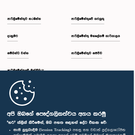
පාර්ලි‌මේන්තුව නරඹන්න
පාර්ලිමේන්තුවේ කටයුතු
දැනුමට
පාර්ලිමේන්තු මහලේකම් කාර්යාලය
සම්බන්ධ වන්න
පාර්ලිමේන්තුව සජීවීව
පාර්ලි‌මේන්තුවේ මන්ත්‍රීවරු
මුල් පිටුව
පාර්ලිමේන්තු ජංගම යෙදුම
අපි ඔබගේ පෞද්ගලිකත්වය අගය කරමු
"හරි" ක්ලික් කිරීමෙන්, ඔබ පහත සඳහන් දේට එකඟ වේ:
සැසි ලුහුබැඳීම (Session Tracking):
පහසු සහ වඩාත් පුද්ගලාරෝපිත