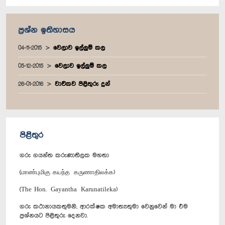
ප්‍රශ්න ඉතිහාසය
04-11-2015
වෙලාව ඉල්ලුම් කල
05-12-2015
වෙලාව ඉල්ලුම් කල
26-01-2016
වාචිකව පිළිතුරු දුන්
පිළිතුර
ගරු ගයන්ත කරුණාතිලක මහතා
(மாண்புமிகு கயந்த கருணாதிலக்க)
(The Hon. Gayantha Karunatileka)
ගරු කථානායකතුමනි, ආරක්ෂක අමාත්‍යතුමා වෙනුවෙන් මා එම
ප්‍රශ්නයට පිළිතුරු දෙනවා.