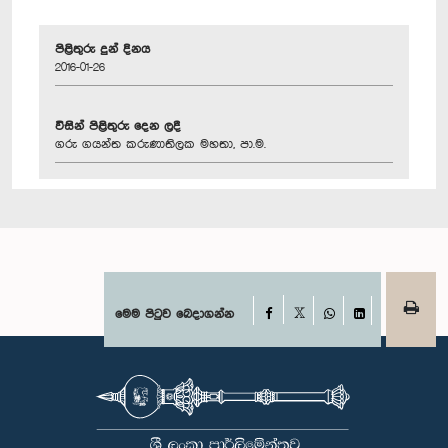
පිළිතුරු දුන් දිනය
2016-01-26
විසින් පිළිතුරු දෙන ලදී
ගරු ගයන්ත කරුණාතිලක මහතා, පා.ම.
Facebook
මෙම පිටුව බෙදාගන්න
X
WhatsApp
LinkedIn