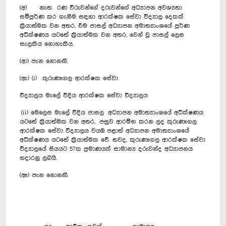
(අ) නැත. රණ විරුවන්ගේ දරුවන්ගේ අධ්‍යාපන අවශ්‍යතා
සම්පූර්ණ කර ගැනීම සඳහා ආරක්ෂක සේවා විද්‍යාල දෙකක්
ක්‍රියාත්මක වන අතර, එම පාසල් අධ්‍යාපන අමාත්‍යාංශයේ පූර්ණ
අධීක්ෂණය යටතේ ක්‍රියාත්මක වන අතර, වෙන් වූ පාසල් ලෙස
සැලකිය නොහැකිය.
(ආ) පැන නොනඟී.
(ඇ) (i) කුරුණෑගල ආරක්ෂක සේවා
විද්‍යාලය මැලේ වීදිය ආරක්ෂක සේවා විද්‍යාලය
(ii) මෙලෙස මැලේ වීදිය පාසල අධ්‍යාපන අමාත්‍යාංශයේ අධීක්ෂණය
යටතේ ක්‍රියාත්මක වන අතර, පසුව ආරම්භ කරන ලද කුරුණෑගල
ආරක්ෂක සේවා විද්‍යාලය වයඹ පළාත් අධ්‍යාපන අමාත්‍යාංශයේ
අධීක්ෂණය යටතේ ක්‍රියාත්මක වේ. තවද, කුරුණෑගල ආරක්ෂක සේවා
විද්‍යාලයේ සියයට 57ක ප්‍රමාණයක් සාමාන්‍ය දරුවන්ද අධ්‍යාපනය
හදාරනු ලබයි.
(ඈ) පැන නොනඟී.