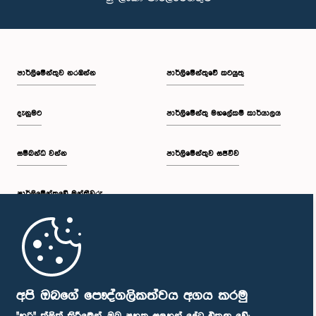
පාර්ලි‌මේන්තුව නරඹන්න
පාර්ලිමේන්තුවේ කටයුතු
දැනුමට
පාර්ලිමේන්තු මහලේකම් කාර්යාලය
සම්බන්ධ වන්න
පාර්ලිමේන්තුව සජීවීව
පාර්ලි‌මේන්තුවේ මන්ත්‍රීවරු
මුල් පිටුව
පාර්ලිමේන්තු ජංගම යෙදුම
අපි ඔබගේ පෞද්ගලිකත්වය අගය කරමු