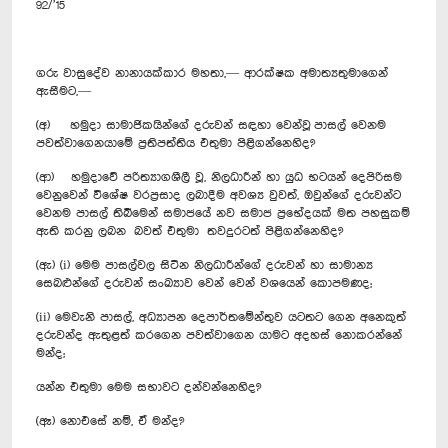
92/’15
ගරු වාසුදේව නානායක්කාර මහතා,— ආරක්ෂක අමාත්‍යතුමාගෙන්
ඇසීමට,—
(අ) හමුදා සාමාජිකයින්ගේ දරුවන් සඳහා වෙන්වූ පාසල් වෙනම
පවත්වාගෙනයාමේ ප්‍රතිපත්තිය එතුමා පිළිගන්නෙහිද?
(ආ) හමුදාවේ පරිත්‍යාගශීලී වූ, නිලධාරීන් හා යුධ භටයන් දෙපිරිසම
වෙනුවෙන් විශේෂ වරප්‍රසාද ලබාදීම අවශ්‍ය වුවත්, ඔවුන්ගේ දරුවන්ට
වෙනම පාසල් තිබීමෙන් සමාජයේ නව සමාජ ප්‍රභේදයක් මත පහසුකම්
ඇති කරනු ලබන බවත් එතුමා තවදුරටත් පිළිගන්නෙහිද?
(ඇ) (i) මෙම පාසල්වල සිටින නිලධාරීන්ගේ දරුවන් හා සාමාන්‍ය
සෙබළුන්ගේ දරුවන් සංඛ්‍යාව වෙන් වෙන් වශයෙන් කොපමණද;
(ii) මෙවැනි පාසල්, අධ්‍යාපන දෙපාර්තමේන්තුව යටතට ගෙන අනෙකුත්
දරුවන්ද ඇතුළත් කරගෙන පවත්වාගෙන යාමට අදහස් නොකරන්නේ
මන්ද;
යන්න එතුමා මෙම සභාවට දන්වන්නෙහිද?
(ඈ) නොඑසේ නම්, ඒ මන්ද?