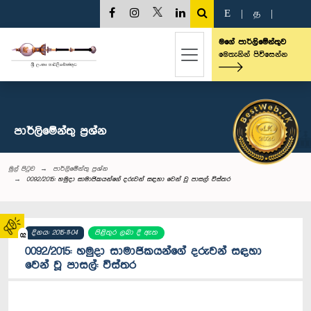
E
|
த
|
මගේ පාර්ලිමේන්තුව
මෙතැනින් පිවිසෙන්න
පාර්ලි‌මේන්තු‌ ප්‍රශ්න
මුල් පිටුව
පාර්ලි‌මේන්තු‌ ප්‍රශ්න
0092/2015: හමුදා සාමාජිකයන්ගේ දරුවන් සඳහා වෙන් වූ පාසල්: විස්තර
දිනය: 2015-11-04
පිළිතුර ලබා දී ඇත
02
0092/2015: හමුදා සාමාජිකයන්ගේ දරුවන් සඳහා
වෙන් වූ පාසල්: විස්තර