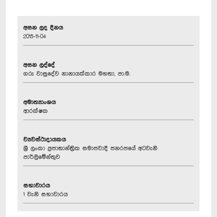
අසන ලද දිනය
2015-11-04
අසන ලද්දේ
ගරු වාසුදේව නානායක්කාර මහතා, පා.ම.
අමාත්‍යාංශය
ආරක්ෂක
ව්‍යවස්ථාදායකය
ශ්‍රී ලංකා ප්‍රජාතාන්ත්‍රික සමාජවාදී ජනරජයේ අටවැනි
පාර්ලිමේන්තුව
සභාවාරය
1 වැනි සභාවාරය