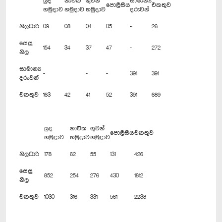
යුද
නාවික
ගුවන්
සාමාන්‍ය
පොලීසිය
එකතුව
හමුදාව
හමුදාව
හමුදාව
දරුවන්
නිලධාරි
09
08
04
05
-
26
සෙසු
154
34
37
47
-
272
නිල
සාමාන්‍ය
-
-
-
391
391
දරුවන්
එකතුව
163
42
41
52
391
689
යුද
නාවික
ගුවන්
පොලීසිය
එකතුව
හමුදාව
හමුදාව
හමුදාව
නිලධාරි
178
62
55
131
426
සෙසු
852
254
276
430
1812
නිල
එකතුව
1030
316
331
561
2238