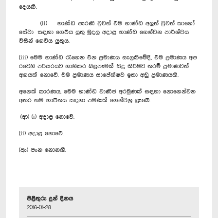
දෙයකි.
(ii) භාණ්ඩ පැරණි වුවත් එම භාණ්ඩ අලුත් වුවත් කාගෝ
සේවා සඳහා ගෙවිය යුතු මුදල අදාළ භාණ්ඩ ගෙන්වන පාර්ශ්වය
විසින් ගෙවිය යුතුය.
(iii) මෙම භාණ්ඩ රැගෙන එන ප්‍රමාණය සැලකීමේදී, එම ප්‍රමාණය අප
රටෙහි පරිසරයට හානිකර බලපෑමක් සිදු කිරීමට තරම් ප්‍රමාණවත්
අගයක් නොවේ. එම ප්‍රමාණය සාපේක්ෂව ඉතා අඩු ප්‍රමාණයකි.
අනෙක් කාරණය, මෙම භාණ්ඩ වාණිජ අරමුණක් සඳහා නොගෙන්වන
අතර තම භාවිතය සඳහා පමණක් ගෙන්වනු ලැබේ.
(ආ) (i) අදාළ නොවේ.
(ii) අදාළ නොවේ.
(ඇ) පැන නොනඟී.
පිළිතුරු දුන් දිනය
2016-01-28