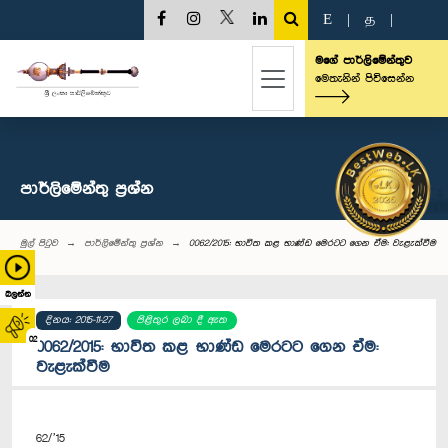
E
|
த
|
මගේ පාර්ලිමේන්තුව
මෙතැනින් පිවිසෙන්න
පාර්ලි‌මේන්තු‌ ප්‍රශ්න
මුල් පිටුව
පාර්ලි‌මේන්තු‌ ප්‍රශ්න
0062/2015: භාවිත කළ භාණ්ඩ මෙරටට ගෙන ඒම: වැළැක්වීම
බලන්න
දිනය: 2015-11-27
පිළිතුර ලබා දී ඇත
02
0062/2015: භාවිත කළ භාණ්ඩ මෙරටට ගෙන ඒම:
වැළැක්වීම
62/’15