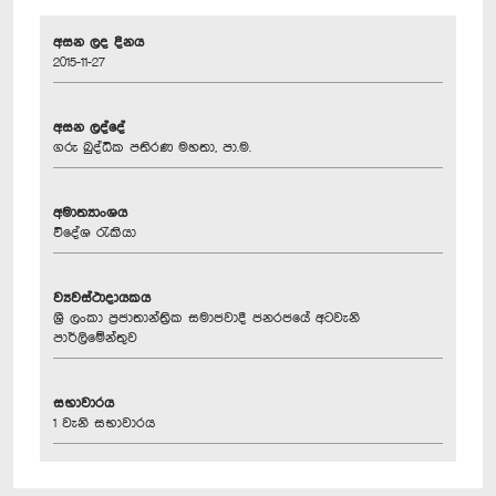
අසන ලද දිනය
2015-11-27
අසන ලද්දේ
ගරු බුද්ධික පතිරණ මහතා, පා.ම.
අමාත්‍යාංශය
විදේශ රැකියා
ව්‍යවස්ථාදායකය
ශ්‍රී ලංකා ප්‍රජාතාන්ත්‍රික සමාජවාදී ජනරජයේ අටවැනි
පාර්ලිමේන්තුව
සභාවාරය
1 වැනි සභාවාරය