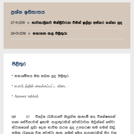
ප්‍රශ්න ඉතිහාසය
27-11-2015
තාවකාලිකව මන්ත්‍රීවරයා විසින් ඉල්ලා අස්කර ගන්නා ලද
28-01-2016
සභාගත කල පිළිතුරු
පිළිතුර
* සභාමේසය මත තබන ලද පිළිතුර:
* சபாபீடத்தில் வைக்கப்பட்ட விடை :
* Answer tabled:
(අ) (i) විදේශ රැකියාවේ නියුක්ත ඇතැම් අය, විශේෂයෙන්
ගෘහ සේවිකාවන් ඉතාම කලාතුරකින් අවස්ථාවක ඔවුන්ගේ සේවා
ස්ථානයෙන් ලබා දෙන භාවිත කරන ලද උපකරණ තම ගමන් බඩු
සමඟ රැගෙන එන අවස්ථා ඇත. නමුත් මෙය කලාතුරකින් සිදු වන