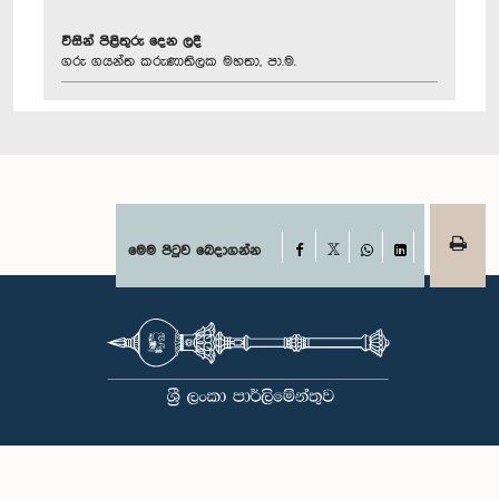
විසින් පිළිතුරු දෙන ලදී
ගරු ගයන්ත කරුණාතිලක මහතා, පා.ම.
Facebook
මෙම පිටුව බෙදාගන්න
X
WhatsApp
LinkedIn