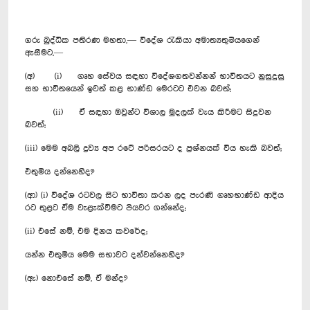
ගරු බුද්ධික පතිරණ මහතා,— විදේශ රැකියා අමාත්‍යතුමියගෙන්
ඇසීමට,—
(අ) (i) ගෘහ සේවය සඳහා විදේශගතවන්නන් භාවිතයට නුසුදුසු
සහ භාවිතයෙන් ඉවත් කළ භාණ්ඩ මෙරටට එවන බවත්;
(ii) ඒ සඳහා ඔවුන්ට විශාල මුදලක් වැය කිරීමට සිදුවන
බවත්;
(iii) මෙම අබලි ද්‍රව්‍ය අප රටේ පරිසරයට ද ප්‍රශ්නයක් විය හැකි බවත්;
එතුමිය දන්නෙහිද?
(ආ) (i) විදේශ රටවල සිට භාවිතා කරන ලද පැරණි ගෘහභාණ්ඩ ආදිය
රට තුළට ඒම වැළැක්වීමට පියවර ගන්නේද;
(ii) එසේ නම්, එම දිනය කවරේද;
යන්න එතුමිය මෙම සභාවට දන්වන්නෙහිද?
(ඇ) නොඑසේ නම්, ඒ මන්ද?