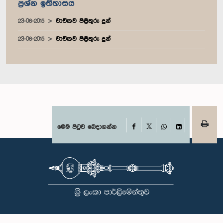
ප්‍රශ්න ඉතිහාසය
23-06-2015
වාචිකව පිළිතුරු දුන්
23-06-2015
වාචිකව පිළිතුරු දුන්
Facebook
මෙම පිටුව බෙදාගන්න
X
WhatsApp
LinkedIn