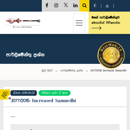
E
|
த
|
මගේ පාර්ලිමේන්තුව
මෙතැනින් පිවිසෙන්න
පාර්ලි‌මේන්තු‌ ප්‍රශ්න
මුල් පිටුව
පාර්ලි‌මේන්තු‌ ප්‍රශ්න
6077/2015: Increased Samurdhi
දිනය: 2015-06-23
පිළිතුර ලබා දී ඇත
02
6077/2015: Increased Samurdhi
----