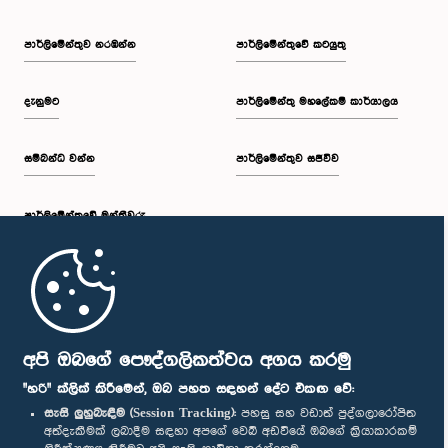
පාර්ලි‌මේන්තුව නරඹන්න
පාර්ලිමේන්තුවේ කටයුතු
දැනුමට
පාර්ලිමේන්තු මහලේකම් කාර්යාලය
සම්බන්ධ වන්න
පාර්ලිමේන්තුව සජීවීව
පාර්ලි‌මේන්තුවේ මන්ත්‍රීවරු
මුල් පිටුව
පාර්ලිමේන්තු ජංගම යෙදුම
අපි ඔබගේ පෞද්ගලිකත්වය අගය කරමු
"හරි" ක්ලික් කිරීමෙන්, ඔබ පහත සඳහන් දේට එකඟ වේ:
සැසි ලුහුබැඳීම (Session Tracking):
පහසු සහ වඩාත් පුද්ගලාරෝපිත
අත්දැකීමක් ලබාදීම සඳහා අපගේ වෙබ් අඩවියේ ඔබගේ ක්‍රියාකාරකම්