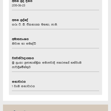
අසන ලද දිනය
2015-06-23
අසන ලද්දේ
ගරු ටී. බී. ඒකනායක මහතා, පා.ම.
අමාත්‍යාංශය
නිවාස හා සමෘද්ධි
ව්‍යවස්ථාදායකය
ශ්‍රී ලංකා ප්‍රජාතාන්ත්‍රික සමාජවාදී ජනරජයේ හත්වැනි
පාර්ලිමේන්තුව
සභාවාරය
1 වැනි සභාවාරය