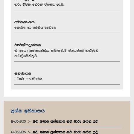
ගරු විජිත හේරත් මහතා, පා.ම.
අමාත්‍යාංශය
සෞඛ්‍ය හා දේශීය වෛද්‍ය
ව්‍යවස්ථාදායකය
ශ්‍රී ලංකා ප්‍රජාතාන්ත්‍රික සමාජවාදී ජනරජයේ හත්වැනි
පාර්ලිමේන්තුව
සභාවාරය
1 වැනි සභාවාරය
ප්‍රශ්න ඉතිහාසය
19-05-2015
නව න්‍යාය පුස්තකය නව මාරු කරන ලදී
19-05-2015
නව න්‍යාය පුස්තකය නව මාරු කරන ලදී