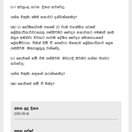
(iv) අවලංගු කරන දිනය කවරේද;
යන්න එතුමා මෙම සභාවට දන්වන්නෙහිද?
(ඇ) (i) හෝමියෝපති පනතේ 20 වැනි වගන්තිය යටතේ
ලේඛකාධිකාරීවරයෙකු පත්කිරීමට වෛද්‍ය සභාවකට පමණක් ඇති
බලය අභිබවා එවකට පැවති දේශීය වෛද්‍ය අමාත්‍යාංශයේ
ලේකම්වරයා විසින් එම්. ඒ. පෙරේරා මහතාව ලේඛකාධිකාරී ලෙස
පත්කිරීම නීත්‍යානුකූල වන්නේද;
(ii) නොඑසේ නම්, එම පත්කිරීම නිවැරදි කිරීමට ගන්නා පියවර
කවරේද;
යන්න එතුමා සඳහන් කරන්නෙහිද?
(ඈ) නොඑසේ නම්, ඒ මන්ද?
අසන ලද දිනය
2015-05-19
අසන ලද්දේ