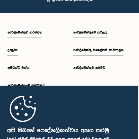
පාර්ලි‌මේන්තුව නරඹන්න
පාර්ලිමේන්තුවේ කටයුතු
දැනුමට
පාර්ලිමේන්තු මහලේකම් කාර්යාලය
සම්බන්ධ වන්න
පාර්ලිමේන්තුව සජීවීව
පාර්ලි‌මේන්තුවේ මන්ත්‍රීවරු
මුල් පිටුව
පාර්ලිමේන්තු ජංගම යෙදුම
අපි ඔබගේ පෞද්ගලිකත්වය අගය කරමු