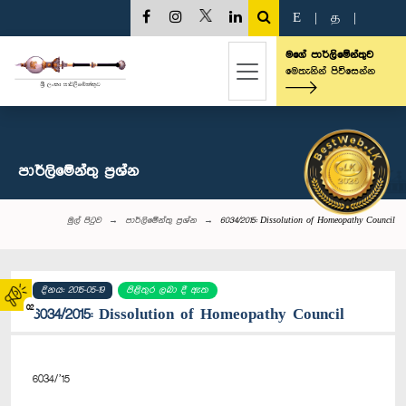
E
|
த
|
මගේ පාර්ලිමේන්තුව
මෙතැනින් පිවිසෙන්න
පාර්ලි‌මේන්තු‌ ප්‍රශ්න
මුල් පිටුව
පාර්ලි‌මේන්තු‌ ප්‍රශ්න
6034/2015: Dissolution of Homeopathy Council
දිනය: 2015-05-19
පිළිතුර ලබා දී ඇත
02
6034/2015: Dissolution of Homeopathy Council
6034/’15