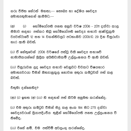
ගරු විජිත හේරත් මහතා,— සෞඛ්‍ය හා දේශීය වෛද්‍ය
අමාත්‍යතුමාගෙන් ඇසීමට,—
(අ) (i) හෝමි‍යෝපති පනත අනුව වර්ෂ 2006 - 2011 දක්වා කාල
සීමාව සඳහා පත්කර තිබූ හෝමියෝපති වෛද්‍ය සභාව ආණ්ඩුක්‍රම
ව්‍යවස්ථාවේ 12 සහ 14 වගන්තිවලට පටහැනිව 2009.10. 29 දින විසුරුවා
හැර ඇති බවත්;
(ii) ඒ හේතුවෙන් 2006 වර්ෂයේ පත්වූ එකී වෛද්‍ය සභාවේ
සාමාජිකයන්ගේ මූලික අයිතිවාසිකම් උල්ලංඝනය වී ඇති බවත්;
(iii) විසුරුවන ලද වෛද්‍ය සභාව වෙනුවට එවකට විෂයභාර
අමාත්‍යවරයා විසින් නීත්‍යානුකූල නොවන අතුරු කමිටුවක් පත් කළ
බවත්;
එතුමා දන්නෙහිද?
(ආ) (i) ඉහත (අ) (iii) හි සඳහන් පත් කිරීම අනුමත කරන්නේද;
(ii) එම අතුරු කමිටුව විසින් සිදු කළ අංක 184 සිට 275 දක්වා
වෛද්‍යවරුන් ලියාපදිංචිය තුළින් හෝමියෝපති පනත උල්ලංඝනය වී
තිබේද;
(iii) එසේ නම්, එම පත්වීම් අවලංගු කරන්නේද;