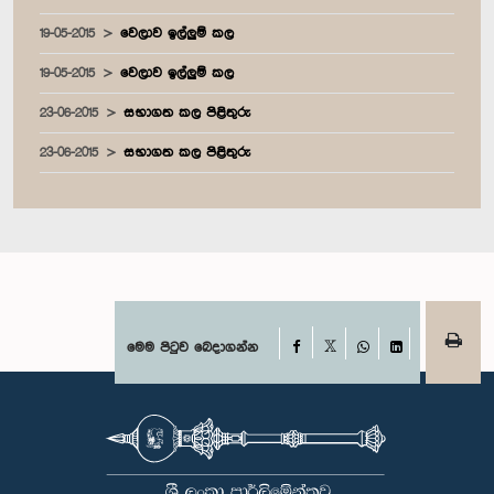
19-05-2015
වෙලාව ඉල්ලුම් කල
19-05-2015
වෙලාව ඉල්ලුම් කල
23-06-2015
සභාගත කල පිළිතුරු
23-06-2015
සභාගත කල පිළිතුරු
Facebook
මෙම පිටුව බෙදාගන්න
X
WhatsApp
LinkedIn