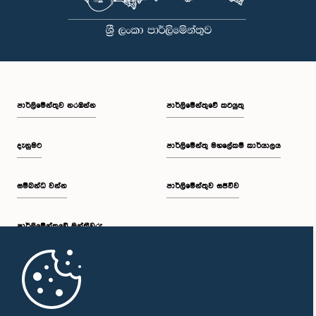
පාර්ලි‌මේන්තුව නරඹන්න
පාර්ලිමේන්තුවේ කටයුතු
දැනුමට
පාර්ලිමේන්තු මහලේකම් කාර්යාලය
සම්බන්ධ වන්න
පාර්ලිමේන්තුව සජීවීව
පාර්ලි‌මේන්තුවේ මන්ත්‍රීවරු
මුල් පිටුව