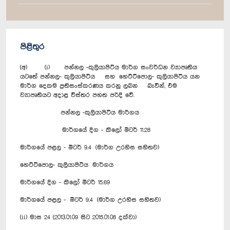
පිළිතුර
(අ) (i) පන්නල -කුලියාපිටිය මාර්ග සංවර්ධන ව්‍යාපෘතිය
යටතේ පන්නල- කුලියාපිටිය සහ හෙට්ටිපොල- කුලියාපිටිය යන
මාර්ග දෙකම ප්‍රතිසංස්කරණය කරනු ලබන බැවින්, එම
ව්‍යාපෘතියට අදාළ විස්තර පහත පරිදි වේ.
පන්නල -කුලියාපිටිය මාර්ගය
මාර්ගයේ දිග - කිලෝ මීටර් 11.28
මාර්ගයේ පළල - මීටර් 9.4 (මාර්ග උරහිස සහිතව)
හෙට්ටිපොල- කුලියාපිටිය මාර්ගය
මාර්ගයේ දිග - කිලෝ මීටර් 15.69
මාර්ගයේ පළල - මීටර් 9.4 (මාර්ග උරහිස සහිතව)
(ii) මාස 24 (2013.01.09 සිට 2015.01.08 දක්වා)