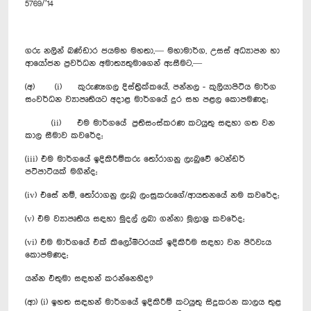
5769/’14
ගරු නලින් බණ්ඩාර ජයමහ මහතා,— මහාමාර්ග, උසස් අධ්‍යාපන හා
ආයෝජන ප්‍රවර්ධන අමාත්‍යතුමාගෙන් ඇසීමට,—
(අ) (i) කුරුණෑගල දිස්ත්‍රික්කයේ, පන්නල - කුලියාපිටිය මාර්ග
සංවර්ධන ව්‍යාපෘතියට අදාළ මාර්ගයේ දුර සහ පළල කොපමණද;
(ii) එම මාර්ගයේ ප්‍රතිසංස්කරණ කටයුතු සඳහා ගත වන
කාල සීමාව කවරේද;
(iii) එම මාර්ගයේ ඉදිකිරීම්කරු තෝරාගනු ලැබුවේ ටෙන්ඩර්
පටිපාටියක් මගින්ද;
(iv) එසේ නම්, තෝරාගනු ලැබූ ලංසුකරුගේ/ආයතනයේ නම කවරේද;
(v) එම ව්‍යාපෘතිය සඳහා මුදල් ලබා ගන්නා මූලාශ්‍ර කවරේද;
(vi) එම මාර්ගයේ එක් කිලෝමීටරයක් ඉදිකිරීම සඳහා වන පිරිවැය
කොපමණද;
යන්න එතුමා සඳහන් කරන්නෙහිද?
(ආ) (i) ඉහත සඳහන් මාර්ගයේ ඉදිකිරීම් කටයුතු සිදුකරන කාලය තුළ