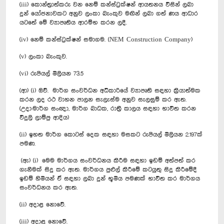
(iii) කොන්ත්‍රාත්කරු වන නෙම් කන්ස්ට්‍රක්ෂන් ආයතනය විසින් ලබා
දුන් යෝජනාවකට අනුව ලංකා බැංකුව මඟින් ලබා ගත් ණය ආධාර
යටතේ මේ ව්‍යාපෘතිය ආරම්භ කරන ලදී.
(iv) නෙම් කන්ස්ට්‍රක්ෂන් සමාගම. (NEM Construction Company)
(v) ලංකා බැංකුව.
(vi) රුපියල් මිලියන 73.5
(ආ) (i) ඔව්. මාර්ග සංවර්ධන අධිකාරියේ ව්‍යාපෘති සඳහා ක්‍රියාත්මක
කරන ලද රථ වාහන පාලන සැලැස්ම අනුව සැලසුම් කර ඇත.
(උදා:මාර්ග සංඥා, මාර්ග බාධක, රාත්‍රී කාලය සඳහා භාවිත කරන
විදුලි ලාම්පු ආදිය)
(ii) ඉහත මාර්ග කොටස් දෙක සඳහා මසකට රුපියල් මිලියන 2.197ක්
පමණ.
(ඇ) (i) මෙම මාර්ගය සංවර්ධනය කිරීම සඳහා ඉඩම් අත්පත් කර
ගැනීමක් සිදු කර ඇත. මාර්ගය පුළුල් කිරීමේ කටයුතු සිදු කිරීමේදී
ඉඩම් හිමියන් ඒ සඳහා ලබා දුන් භූමිය පමණක් භාවිත කර මාර්ගය
සංවර්ධනය කර ඇත.
(ii) අදාළ නොවේ.
(iii) අදාළ නොවේ.