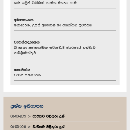
ගරු නලින් බණ්ඩාර ජයමහ මහතා, පා.ම.
අමාත්‍යාංශය
මහාමාර්ග, උසස් අධ්‍යාපන හා ආයෝජන ප්‍රවර්ධන
ව්‍යවස්ථාදායකය
ශ්‍රී ලංකා ප්‍රජාතාන්ත්‍රික සමාජවාදී ජනරජයේ හත්වැනි
පාර්ලිමේන්තුව
සභාවාරය
1 වැනි සභාවාරය
ප්‍රශ්න ඉතිහාසය
06-03-2015
වාචිකව පිළිතුරු දුන්
06-03-2015
වාචිකව පිළිතුරු දුන්