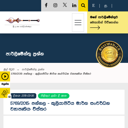
E
|
த
|
මගේ පාර්ලිමේන්තුව
මෙතැනින් පිවිසෙන්න
පාර්ලි‌මේන්තු‌ ප්‍රශ්න
මුල් පිටුව
පාර්ලි‌මේන්තු‌ ප්‍රශ්න
5769/2015: පන්නල - කුලියාපිටිය මාර්ග සංවර්ධන ව්‍යාපෘතිය: විස්තර
බලන්න
දිනය: 2015-03-06
පිළිතුර ලබා දී ඇත
02
5769/2015: පන්නල - කුලියාපිටිය මාර්ග සංවර්ධන
ව්‍යාපෘතිය: විස්තර