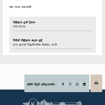
(ඈ) පැන නොනඟී.
පිළිතුරු දුන් දිනය
2015-03-06
විසින් පිළිතුරු දෙන ලදී
ගරු ඉරාන් වික්‍රමරත්න මහතා, පා.ම.
Facebook
මෙම පිටුව බෙදාගන්න
X
WhatsApp
LinkedIn