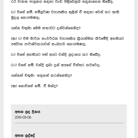
රථ වාහන පාලනය සඳහා වැඩ පිළිවෙළක් හඳුනාගෙන තිබේද;
(ii) එසේ නම්, සම්පූර්ණ ව්‍යාපෘතිය තුළින් ඒ සඳහා වෙන් කර ඇති
මුදල කොපමණද;
යන්න එතුමා මෙම සභාවට දන්වන්නෙහිද?
(ඇ) (i) එම මාර්ග සංවර්ධන ව්‍යාපෘතිය ක්‍රියාත්මක කිරීමේදී අගතියට
පත්වන පාර්ශ්වකරුවන් සංඛ්‍යාව කොපමණද;
(ii) එසේ අගතියට පත් අයට වන්දි ප්‍රදානය කර තිබේද;
(iii) එසේ නම්, වන්දි ලබා දුන් අයගේ විස්තර කවරේද;
යන්නත් එතුමා සඳහන් කරන්නෙහිද?
(ඈ) නොඑසේ නම්, ඒ මන්ද?
අසන ලද දිනය
2015-03-06
අසන ලද්දේ