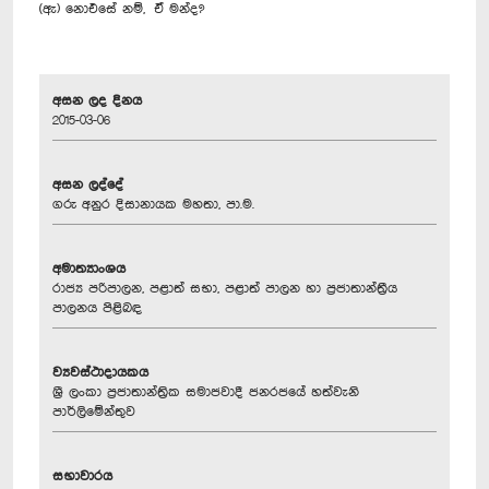
(ඇ) නොඑසේ නම්, ඒ මන්ද?
අසන ලද දිනය
2015-03-06
අසන ලද්දේ
ගරු අනුර දිසානායක මහතා, පා.ම.
අමාත්‍යාංශය
රාජ්‍ය පරිපාලන, පළාත් සභා, පළාත් පාලන හා ප්‍රජාතාන්ත්‍රීය
පාලනය පිළිබඳ
ව්‍යවස්ථාදායකය
ශ්‍රී ලංකා ප්‍රජාතාන්ත්‍රික සමාජවාදී ජනරජයේ හත්වැනි
පාර්ලිමේන්තුව
සභාවාරය