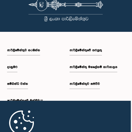
පාර්ලි‌මේන්තුව නරඹන්න
පාර්ලිමේන්තුවේ කටයුතු
දැනුමට
පාර්ලිමේන්තු මහලේකම් කාර්යාලය
සම්බන්ධ වන්න
පාර්ලිමේන්තුව සජීවීව
පාර්ලි‌මේන්තුවේ මන්ත්‍රීවරු
මුල් පිටුව