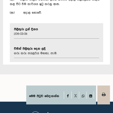
කළ විට එම කාර්යය ඉටු කරනු ඇත.
(ඇ) අදාළ නොවේ.
පිළිතුරු දුන් දිනය
2015-03-06
විසින් පිළිතුරු දෙන ලදී
ගරු කරු ජයසූරිය මහතා, පා.ම.
Facebook
මෙම පිටුව බෙදාගන්න
X
WhatsApp
LinkedIn