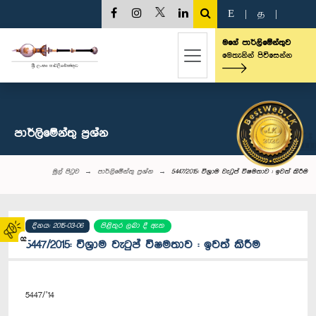
E
|
த
|
මගේ පාර්ලිමේන්තුව
මෙතැනින් පිවිසෙන්න
පාර්ලි‌මේන්තු‌ ප්‍රශ්න
මුල් පිටුව
පාර්ලි‌මේන්තු‌ ප්‍රශ්න
5447/2015: විශ්‍රාම වැටුප් විෂමතාව : ඉවත් කිරීම
දිනය: 2015-03-06
පිළිතුර ලබා දී ඇත
02
5447/2015: විශ්‍රාම වැටුප් විෂමතාව : ඉවත් කිරීම
5447/’14