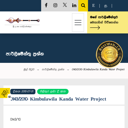
E
|
த
|
මගේ පාර්ලිමේන්තුව
මෙතැනින් පිවිසෙන්න
පාර්ලි‌මේන්තු‌ ප්‍රශ්න
මුල් පිටුව
පාර්ලි‌මේන්තු‌ ප්‍රශ්න
0143/2010: Kimbulawila Kanda Water Project
දිනය: 2010-07-01
පිළිතුර ලබා දී ඇත
02
0143/2010: Kimbulawila Kanda Water Project
0143/'10