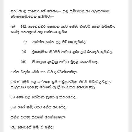
ගරු අචල ජාගොඩගේ මහතා,— ජල සම්පාදන හා ජලාපවහන
අමාත්‍යතුමාගෙන් ඇසීමට,—
(අ) 642, නැගෙනහිර ගලපාත ග්‍රාම සේවා වසමට අයත්, කිඹුලවිල
කන්ද ජනපදයේ ජල යෝජනා ක්‍රමය,
(i) ආරම්භ කරන ලද වර්ෂය කුමක්ද;
(ii) ක්‍රියාත්මක කිරීමට ආධාර ලබා දුන් බැංකුව කුමක්ද;
(iii) ඒ සඳහා ලැබුණු ආධාර මුදල කොපමණද;
යන්න එතුමා මෙම සභාවට දන්වන්නෙහිද?
(ආ) (i) මෙම ජල යෝජනා ක්‍රමය ක්‍රියාත්මක කිරීම මඟින් ප්‍රතිලාභ
සැලසීමට අරමුණු කරගත් පවුල් සංඛ්‍යාව කොපමණද;
(ii) මෙම ජල යෝජනා ක්‍රමය අසාර්ථකවීද;
(iii) එසේ නම්, එයට හේතු කවරේද;
යන්න එතුමා සඳහන් කරන්නෙහිද?
(ඇ) නොඑසේ නම්, ඒ මන්ද?