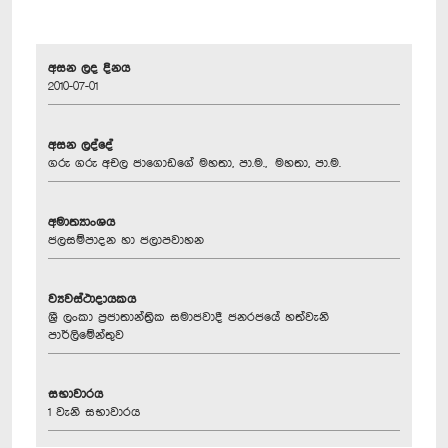
අසන ලද දිනය
2010-07-01
අසන ලද්දේ
ගරු ගරු අචල ජාගොඩගේ මහතා, පා.ම., මහතා, පා.ම.
අමාත්‍යාංශය
ජලසම්පාදන හා ජලාපවාහන
ව්‍යවස්ථාදායකය
ශ්‍රී ලංකා ප්‍රජාතාන්ත්‍රික සමාජවාදී ජනරජයේ හත්වැනි
පාර්ලිමේන්තුව
සභාවාරය
1 වැනි සභාවාරය