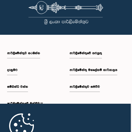
පාර්ලි‌මේන්තුව නරඹන්න
පාර්ලිමේන්තුවේ කටයුතු
දැනුමට
පාර්ලිමේන්තු මහලේකම් කාර්යාලය
සම්බන්ධ වන්න
පාර්ලිමේන්තුව සජීවීව
පාර්ලි‌මේන්තුවේ මන්ත්‍රීවරු
මුල් පිටුව