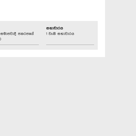
සභාවාරය
්‍රික සමාජවාදී ජනරජයේ
1 වැනි සභාවාරය
ව