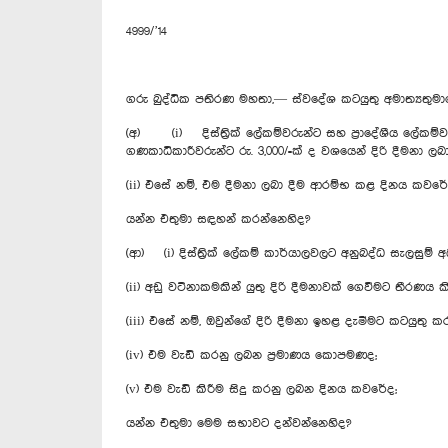
4999/’14
ගරු බුද්ධික පතිරණ මහතා,— ස්වදේශ කටයුතු අමාත්‍යතු
(අ) (i) දිස්ත්‍රික් ලේකම්වරුන්ට සහ ප්‍රාදේශීය ලේකම්වරුන්
ගණකාධිකාරීවරුන්ට රු. 3,000/=ක් ද වශයෙන් දිරි දීමනා
(ii) එසේ නම්, එම දීමනා ලබා දීම ආරම්භ කළ දිනය කවරේ
යන්න එතුමා සඳහන් කරන්නෙහිද?
(ආ) (i) දිස්ත්‍රික් ලේකම් කාර්යාලවලට අනුබද්ධ සැලසුම්
(ii) අඩු වටිනාකමකින් යුතු දිරි දීමනාවක් ගෙවීමට තීරණය
(iii) එසේ නම්, ඔවුන්ගේ දිරි දීමනා ඉහළ දැමීමට කටයුතු ක
(iv) එම වැඩි කරනු ලබන ප්‍රමාණය කොපමණද;
(v) එම වැඩි කිරීම සිදු කරනු ලබන දිනය කවරේද;
යන්න එතුමා මෙම සභාවට දන්වන්නෙහිද?