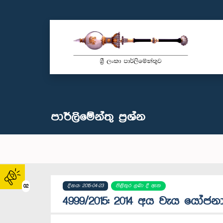
පාර්ලි‌මේන්තු‌ ප්‍රශ්න
දිනය: 2015-04-23
පිළිතුර ලබා දී ඇත
02
4999/2015: 2014 අය වැය යෝජනා 