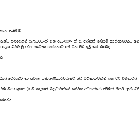
මාගෙන් ඇසීමට,—
ට පිළිවෙළින් රු.15,000/=ක් සහ රු.5,000/= ක් ද, දිස්ත්‍රික් ලේකම් කාර්යාලවලට අන
 ලබා දෙන බවට වූ 2014 අයවැය යෝජනාව මේ වන විට ඉටු කර තිබේද;
ද;
 අධ්‍යක්ෂවරුන්ට හා ප්‍රධාන ගණකාධිකාරීවරුන්ට අඩු වටිනාකමකින් යුතු දිරි දීමන
 කිරීම නිසා ඉහත (i) හි සඳහන් නිලධාරීන්ගේ සේවය අවතක්සේරුවීමක් සිදුවී ඇති බව
රන්නේද;