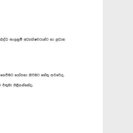
ුබද්ධ සැලසුම් අධ්‍යක්ෂවරුන්ට හා ප්‍රධාන
ාවක් ගෙවීමට යෝජනා කිරීමට හේතු කවරේද;
 එතුමා පිළිගන්නේද;