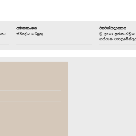
අමාත්‍යාංශය
ව්‍යවස්ථාදායකය
හතා,
ස්වදේශ කටයුතු
ශ්‍රී ලංකා ප්‍රජාතාන්ත
හත්වැනි පාර්ලිමේන්තු