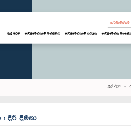
පාර්ලි‌මේන්තු
මුල් පිටුව
පාර්ලි‌මේන්තුවේ මන්ත්‍රීවරු
පාර්ලිමේන්තුවේ කටයුතු
පාර්ලිමේන්තු මහලේක
මුල් පිටුව
ප
: දිරි දීමනා