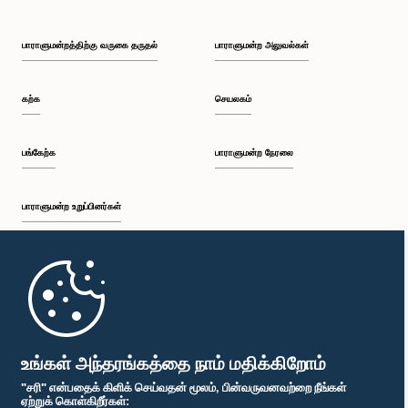
பாராளுமன்றத்திற்கு வருகை தருதல்
பாராளுமன்ற அலுவல்கள்
கற்க
செயலகம்
பங்கேற்க
பாராளுமன்ற நேரலை
பாராளுமன்ற உறுப்பினர்கள்
முதற்பக்கம்
பாராளுமன்ற கையடக்க செயலி
உங்கள் அந்தரங்கத்தை நாம் மதிக்கிறோம்
"சரி" என்பதைக் கிளிக் செய்வதன் மூலம், பின்வருவனவற்றை நீங்கள்
ஏற்றுக் கொள்கிறீர்கள்: