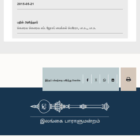
2015-05-21
பதில் அளித்தார்
கௌரவ கௌரவ எம். ஜோசப் மைக்கல் பெரேரா, பா.உ.,, பா.உ.
இந்தப் பக்கத்தை பகிர்ந்து கொள்க
Facebook
X
WhatsApp
LinkedIn