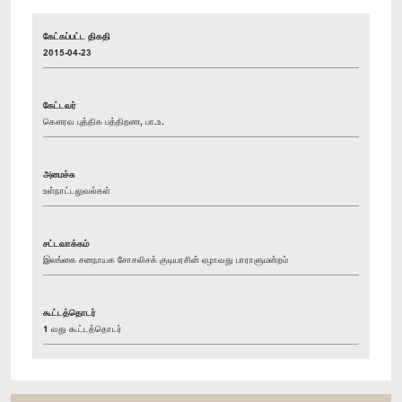
கேட்கப்பட்ட திகதி
2015-04-23
கேட்டவர்
கௌரவ புத்திக பத்திறண, பா.உ.
அமைச்சு
உள்நாட்டலுவல்கள்
சட்டவாக்கம்
இலங்கை சனநாயக சோசலிசக் குடியரசின் ஏழாவது பாராளுமன்றம்
கூட்டத்தொடர்
1 வது கூட்டத்தொடர்