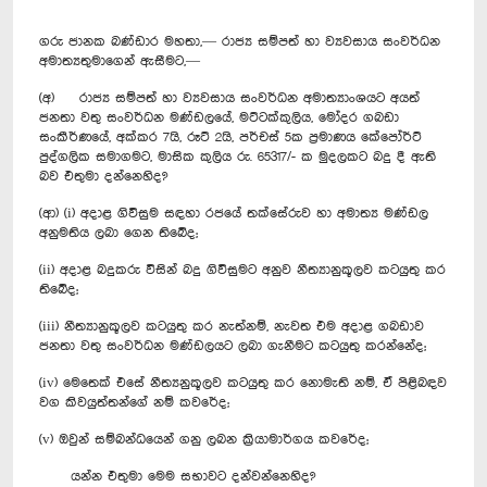
ගරු ජානක බණ්ඩාර මහතා,— රාජ්‍ය සම්පත් හා ව්‍යවසාය සංවර්ධන
අමාත්‍යතුමාගෙන් ඇසීමට,—
(අ) රාජ්‍ය සම්පත් හා ව්‍යවසාය සංවර්ධන අමාත්‍යාංශයට අයත්
ජනතා වතු සංවර්ධන මණ්ඩලයේ, මට්ටක්කුලිය, මෝදර ගබඩා
සංකීර්ණයේ, අක්කර 7යි, රූට් 2යි, පර්චස් 5ක ප්‍රමාණය කේපෝර්ට්
පුද්ගලික සමාගමට, මාසික කුලිය රු. 65317/- ක මුදලකට බදු දී ඇති
බව එතුමා දන්නෙහිද?
(ආ) (i) අදාළ ගිවිසුම සඳහා රජයේ තක්සේරුව හා අමාත්‍ය මණ්ඩල
අනුමතිය ලබා ගෙන තිබේද;
(ii) අදාළ බදුකරු විසින් බදු ගිවිසුමට අනුව නීත්‍යානුකූලව කටයුතු කර
තිබේද;
(iii) නීත්‍යානුකූලව කටයුතු කර නැත්නම්, නැවත එම අදාළ ගබඩාව
ජනතා වතු සංවර්ධන මණ්ඩලයට ලබා ගැනීමට කටයුතු කරන්නේද;
(iv) මෙතෙක් එසේ නීත්‍යනුකූලව කටයුතු කර නොමැති නම්, ඒ පිළිබඳව
වග කිවයුත්තන්ගේ නම් කවරේද;
(v) ඔවුන් සම්බන්ධයෙන් ගනු ලබන ක්‍රියාමාර්ගය කවරේද;
යන්න එතුමා මෙම සභාවට දන්වන්නෙහිද?