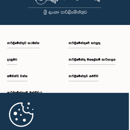
පාර්ලි‌මේන්තුව නරඹන්න
පාර්ලිමේන්තුවේ කටයුතු
දැනුමට
පාර්ලිමේන්තු මහලේකම් කාර්යාලය
සම්බන්ධ වන්න
පාර්ලිමේන්තුව සජීවීව
පාර්ලි‌මේන්තුවේ මන්ත්‍රීවරු
මුල් පිටුව