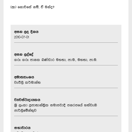
(ඇ) නොඑසේ නම්, ඒ මන්ද?
අසන ලද දිනය
2010-07-01
අසන ලද්දේ
ගරු ගරු ජානක බණ්ඩාර මහතා, පා.ම., මහතා, පා.ම.
අමාත්‍යාංශය
වැවිලි කර්මාන්ත
ව්‍යවස්ථාදායකය
ශ්‍රී ලංකා ප්‍රජාතාන්ත්‍රික සමාජවාදී ජනරජයේ හත්වැනි
පාර්ලිමේන්තුව
සභාවාරය