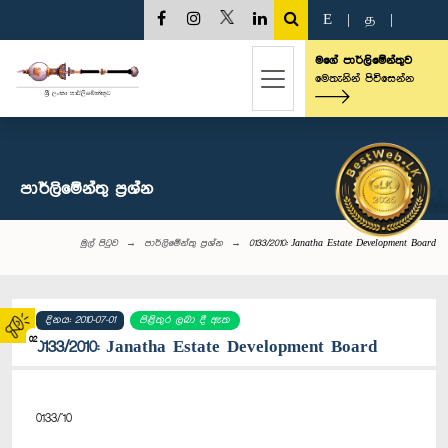
E
|
த
|
මගේ පාර්ලිමේන්තුව
මෙතැනින් පිවිසෙන්න
පාර්ලි‌මේන්තු‌ ප්‍රශ්න
මුල් පිටුව
පාර්ලි‌මේන්තු‌ ප්‍රශ්න
0133/2010: Janatha Estate Development Board
දිනය: 2010-07-01
පිළිතුර ලබා දී ඇත
02
0133/2010: Janatha Estate Development Board
0133/'10