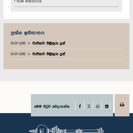
1 වැනි සභාවාරය
ප්‍රශ්න ඉතිහාසය
01-07-2010
වාචිකව පිළිතුරු දුන්
01-07-2010
වාචිකව පිළිතුරු දුන්
Facebook
මෙම පිටුව බෙදාගන්න
X
WhatsApp
LinkedIn