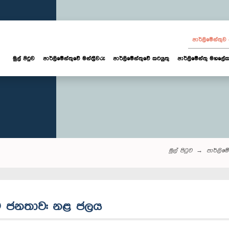
පාර්ලි‌මේන්තු
මුල් පිටුව
පාර්ලි‌මේන්තුවේ මන්ත්‍රීවරු
පාර්ලිමේන්තුවේ කටයුතු
පාර්ලිමේන්තු මහලේක
මුල් පිටුව
පාර්ලි‌මේන
අවට ජනතාව: නළ ජලය