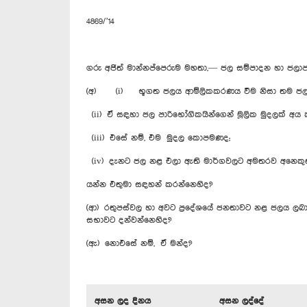
4869/’14
ගරු අජිත් මාන්නප්පෙරුම මහතා,— ජල සම්පාදන හා ජල
(අ) (i) භූගත ජලය ආම්ලිකකරණය වීම නිසා තම ජල අව
(ii) ඒ සඳහා ජල පාරිභෝගිකයින්ගෙන් මූලික මුදලක් අය 
(iii) එසේ නම්, එම මුදල කොපමණද;
(iv) දැනට ජල නළ එලා ඇති මාර්ගවලට අමතරව අනෙකුත් අ
යන්න එතුමා සඳහන් කරන්නෙහිද?
(ආ) රතුපස්වල හා අවට ප්‍රදේශයේ ජනතාවට නළ ජලය ලබා 
සභාවට දන්වන්නෙහිද?
(ඇ) නොඑසේ නම්, ඒ මන්ද?
අසන ලද දිනය
අසන ලද්දේ