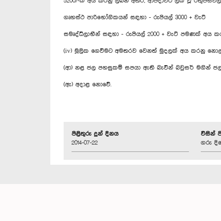
5200/-ක් අය කරනු ලබන අතර, ආපදාවට ලක් වූ රතුපස්වල
ගෘහස්ථ පාරිභෝගිකයන් සඳහා - රුපියල් 3000 + වැට්
සමෘද්ධිලාභීන් සඳහා - රුපියල් 2000 + වැට් පමණක් අය ක
(iv) මූලික ගෙවීමට අමතරව වෙනත් මුදලක් අය කරනු නොල
(ආ) නළ ජල පහසුකම් සපයා ඇති බැවින් බවුසර් මගින් ජ
(ඇ) අදාළ නොවේ.
පිළිතුරු දුන් දිනය
විසින් 
2014-07-22
ගරු දි