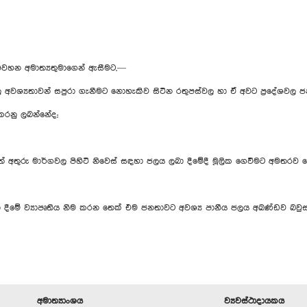
ාපවහන අමාත්‍යතුමාගෙන් ඇසීමට,—
ශ්‍යතාවන් සපුරා ගැනීමට නොහැකිව සිටින රතුපස්වල හා ඒ අවට ප්‍රදේශවල
කරනු ලබන්නේද;
තුරු මාර්ගවල පිහිටි නිවෙස් සඳහා ජලය ලබා දීමේදී මූලික ගෙවීමට අමතරව ව
දීමේ ව්‍යාපෘතිය නිම කරන තෙක් එම ජනතාවට අවශ්‍ය පානීය ජලය අඛණ්ඩව බවුස
අමාත්‍යාංශය
ව්‍යවස්ථාදායකය