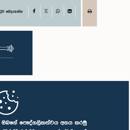
X
Facebook
WhatsApp
LinkedIn
ටුව බෙදාගන්න
ි ඔබගේ පෞද්ගලිකත්වය අගය කරමු