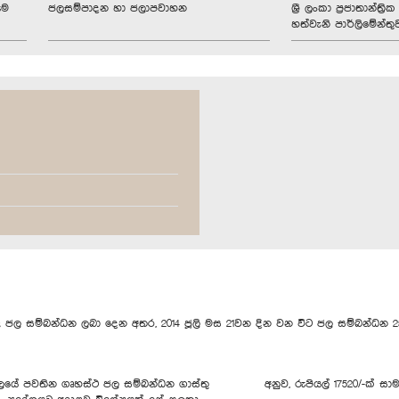
ුම
ජලසම්පාදන හා ජලාපවාහන
ශ්‍රී ලංකා ප්‍රජාතාන්ත
හත්වැනි පාර්ලිමේන්තු
ජල සම්බන්ධන ලබා දෙන අතර, 2014 ජූලි මස 21වන දින වන විට ජල සම්බන්ධන 25
ින ගෘහස්ථ ජල සම්බන්ධන ගාස්තු අනුව, රුපියල් 17520/-ක් සාමාන්‍ය ප