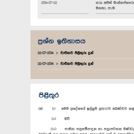
2014-07-22
ගරු අජිත් මාන්නප්පෙර
මහතා, පා.ම.
ප්‍රශ්න ඉතිහාසය
22-07-2014
වාචිකව පිළිතුරු දුන්
22-07-2014
වාචිකව පිළිතුරු දුන්
පිළිතුර
(අ) (i) මෙම ප්‍රදේශයේ ඉල්ලුම ප්‍රකාරව අඛණ්ඩව නළ 
(ii) ඔව්.
(iii) ජාතික ජලසම්පාදන හා ජලාපවහන මණ්ඩලයේ පවත