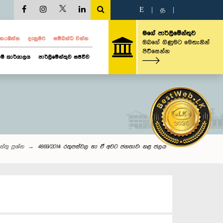
E
|
த
|
මගේ පාර්ලිමේන්තුව
ව නරඹන්න
දැනුමට
සම්බන්ධ වන්න
ඔබගේ ගිණුමට මෙතැනින්
පිවිසෙන්න
ම් කාර්යාලය
පාර්ලිමේන්තුව සජීවීව
්තු‌ ප්‍රශ්න
4869/2014: රතුපස්වල හා ඒ අවට ජනතාව: නළ ජලය