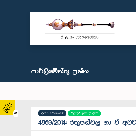
පාර්ලි‌මේන්තු‌ ප්‍රශ්න
දිනය: 2014-07-22
පිළිතුර ලබා දී ඇත
02
4869/2014: රතුපස්වල හා ඒ 