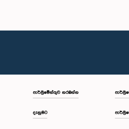
පාර්ලි‌මේන්තුව නරඹන්න
පාර්ලි
දැනුමට
පාර්ලි