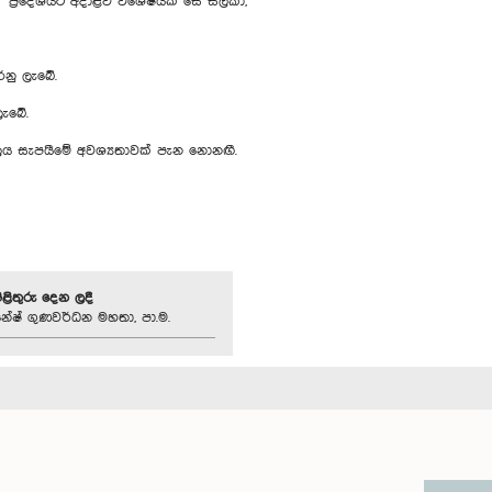
 ප්‍රදේශයට අදාළව විශේෂයක් සේ සලකා,
රනු ලැබේ.
ැබේ.
ලය සැපයීමේ අවශ්‍යතාවක් පැන නොනඟී.
පිළිතුරු දෙන ලදී
නේෂ් ගුණවර්ධන මහතා, පා.ම.