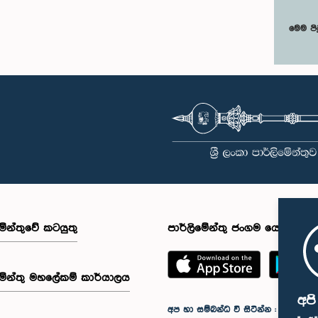
මෙම පි
මේන්තුවේ කටයුතු
පාර්ලිමේන්තු ජංගම යෙදුම
මේන්තු මහලේකම් කාර්යාලය
අප
අප හා සම්බන්ධ වී සිටින්න :