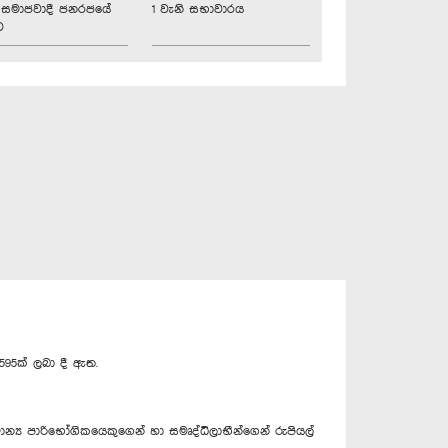
්‍රික සමාජවාදී ජනරජයේ
1 වැනි සභාවාරය
ව
95ක් ලබා දී ඇත.
ාරිභෝගිකයෙකුගෙන් හා සමෘද්ධිලාභීන්ගෙන් රුපියල්