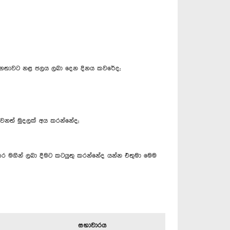
 ජනතාවට නළ ජලය ලබා දෙන දිනය කවරේද;
ෙනත් මුදලක් අය කරන්නේද;
ර මගින් ලබා දීමට කටයුතු කරන්නේද යන්න එතුමා මෙම
සභාවාරය