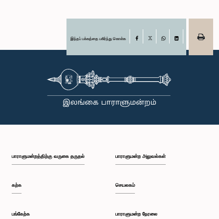
இந்தப் பக்கத்தை பகிர்ந்து கொள்க
Facebook
X
WhatsApp
LinkedIn
பாராளுமன்றத்திற்கு வருகை தருதல்
பாராளுமன்ற அலுவல்கள்
கற்க
செயலகம்
பங்கேற்க
பாராளுமன்ற நேரலை