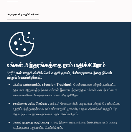
பாராளுமன்ற உறுப்பினர்கள்
முதற்பக்கம்
பாராளுமன்ற கையடக்க செயலி
உங்கள் அந்தரங்கத்தை நாம் மதிக்கிறோம்
"சரி" என்பதைக் கிளிக் செய்வதன் மூலம், பின்வருவனவற்றை நீங்கள்
ஏற்றுக் கொள்கிறீர்கள்:
அமர்வு கண்காணிப்பு (Session Tracking):
மென்மையான மற்றும் தனிப்பட்ட
ரீதியான அனுபவத்திற்காக எங்கள் இணையத்தளத்தில் உங்கள் செயற்பாட்டைக்
எம்மை பின்தொடர்க :
கண்காணிக்க அமர்வுகளைப் பயன்படுத்துகிறோம்.
தரவினைப் பதிவு செய்தல் :
எங்கள் சேவைகளின் பாதுகாப்பு மற்றும் செயற்பாட்டை
விருதுகள்
உறுதிப்படுத்துவதற்காக நாம் உங்களது IP முகவரி, சாதன விவரங்கள் மற்றும் பிற
தொடர்புடைய தரவை நாங்கள் பதிவு செய்கிறோம்.
பயனர் நடத்தை பகுப்பாய்வு :
எமது இணையத்தளத்தை மேம்படுத்த நாம் பயனர்
தனியுரிமைக் கொள்கை
நடத்தையை பகுப்பாய்வு செய்கிறோம்.