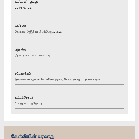
கேட்கப்பட்ட திகதி
2014-07-22
கேட்டவர்
கௌரவ அஜித் மான்னப்பெரும, பா.உ.
அமைச்சு
நீர் வழங்கல், வடிகாலமைப்பு
சட்டவாக்கம்
இலங்கை சனநாயக சோசலிசக் குடியரசின் ஏழாவது பாராளுமன்றம்
கூட்டத்தொடர்
1 வது கூட்டத்தொடர்
கேள்வியின் வரலாறு