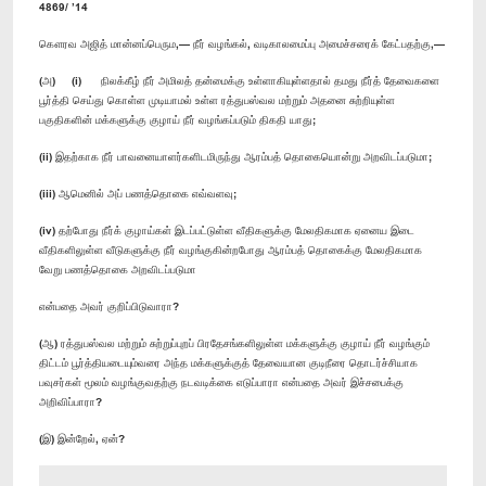
4869/ ’14
கௌரவ அஜித் மான்னப்பெரும,— நீர் வழங்கல், வடிகாலமைப்பு அமைச்சரைக் கேட்பதற்கு,—
(அ) (i) நிலக்கீழ் நீர் அமிலத் தன்மைக்கு உள்ளாகியுள்ளதால் தமது நீர்த் தேவைகளை
பூர்த்தி செய்து கொள்ள முடியாமல் உள்ள ரத்துபஸ்வல மற்றும் அதனை சுற்றியுள்ள
பகுதிகளின் மக்களுக்கு குழாய் நீர் வழங்கப்படும் திகதி யாது;
(ii) இதற்காக நீர் பாவனையாளர்களிடமிருந்து ஆரம்பத் தொகையொன்று அறவிடப்படுமா;
(iii) ஆமெனில் அப் பணத்தொகை எவ்வளவு;
(iv) தற்போது நீர்க் குழாய்கள் இடப்பட்டுள்ள வீதிகளுக்கு மேலதிகமாக ஏனைய இடை
வீதிகளிலுள்ள வீடுகளுக்கு நீர் வழங்குகின்றபோது ஆரம்பத் தொகைக்கு மேலதிகமாக
வேறு பணத்தொகை அறவிடப்படுமா
என்பதை அவர் குறிப்பிடுவாரா?
(ஆ) ரத்துபஸ்வல மற்றும் சுற்றுப்புறப் பிரதேசங்களிலுள்ள மக்களுக்கு குழாய் நீர் வழங்கும்
திட்டம் பூர்த்தியடையும்வரை அந்த மக்களுக்குத் தேவையான குடிநீரை தொடர்ச்சியாக
பவுசர்கள் மூலம் வழங்குவதற்கு நடவடிக்கை எடுப்பாரா என்பதை அவர் இச்சபைக்கு
அறிவிப்பாரா?
(இ) இன்றேல், ஏன்?