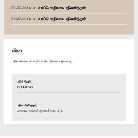
22-07-2014
வாய்மொழியாக பதிலளித்தார்
22-07-2014
வாய்மொழியாக பதிலளித்தார்
விடை
பதில் சிங்கள மொழியில் கொடுக்கப்பட்டுள்ளது.
பதில் தேதி
2014-07-22
பதில் அளித்தார்
கௌரவ தினேஷ் குணவர்தன, பா.உ.