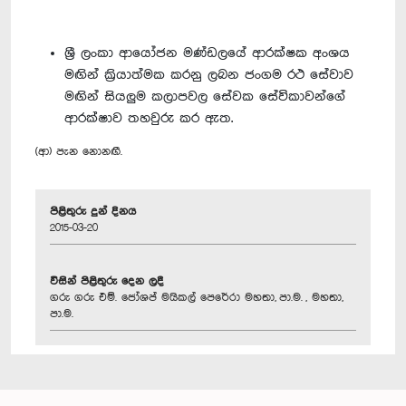
ශ්‍රී ලංකා ආයෝජන මණ්ඩලයේ ආරක්ෂක අංශය
මඟින් ක්‍රියාත්මක කරනු ලබන ජංගම රථ සේවාව
මඟින් සියලුම කලාපවල සේවක සේවිකාවන්ගේ
ආරක්ෂාව තහවුරු කර ඇත.
(ආ) පැන නොනඟී.
පිළිතුරු දුන් දිනය
2015-03-20
විසින් පිළිතුරු දෙන ලදී
ගරු ගරු එම්. ජෝශප් මයිකල් පෙරේරා මහතා, පා.ම. , මහතා,
පා.ම.