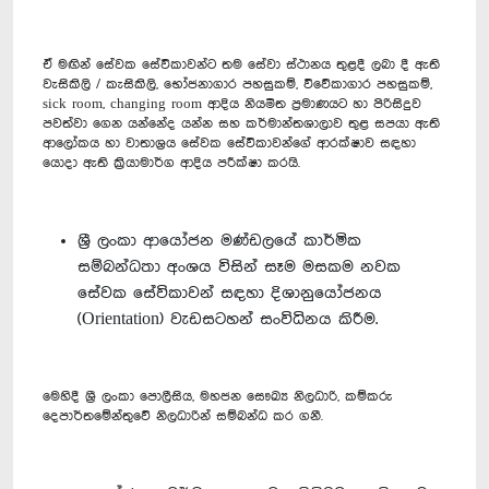
ඒ මඟින් සේවක සේවිකාවන්ට තම සේවා ස්ථානය තුළදී ලබා දී ඇති
වැසිකිලි / කැසිකිලි, භෝජනාගාර පහසුකම්, විවේකාගාර පහසුකම්,
sick room, changing room ආදිය නියමිත ප්‍රමාණයට හා පිරිසිදුව
පවත්වා ගෙන යන්නේද යන්න සහ කර්මාන්තශාලාව තුළ සපයා ඇති
ආලෝකය හා වාතාශ්‍රය සේවක සේවිකාවන්ගේ ආරක්ෂාව සඳහා
යොදා ඇති ක්‍රියාමාර්ග ආදිය පරීක්ෂා කරයි.
ශ්‍රී ලංකා ආයෝජන මණ්ඩලයේ කාර්මික
සම්බන්ධතා අංශය විසින් සෑම මසකම නවක
සේවක සේවිකාවන් සඳහා දිශානුයෝජනය
(Orientation) වැඩසටහන් සංවිධිනය කිරීම.
මෙහිදී ශ්‍රී ලංකා පොලීසිය, මහජන සෞඛ්‍ය නිලධාරි, කම්කරු
දෙපාර්තමේන්තුවේ නිලධාරින් සම්බන්ධ කර ගනී.