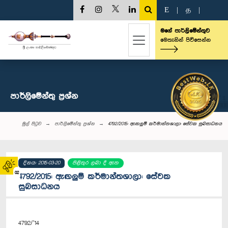
E
|
த
|
මගේ පාර්ලිමේන්තුව
මෙතැනින් පිවිසෙන්න
පාර්ලි‌මේන්තු‌ ප්‍රශ්න
මුල් පිටුව
පාර්ලි‌මේන්තු‌ ප්‍රශ්න
4792/2015: ඇඟලුම් කර්මාන්තශාලා: සේවක සුබසාධනය
දිනය: 2015-03-20
පිළිතුර ලබා දී ඇත
02
4792/2015: ඇඟලුම් කර්මාන්තශාලා: සේවක
සුබසාධනය
4792/’14