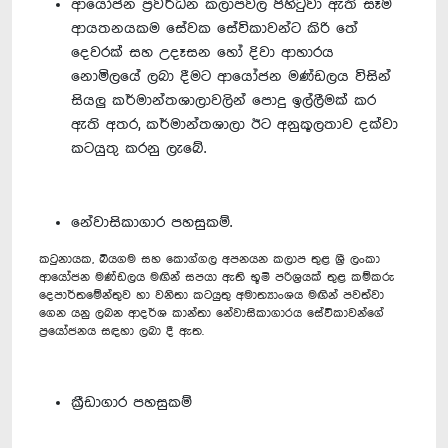
ආයෝජන ප්‍රවර්ධන කලාපවල පිහිටුවා ඇති සෑම
ආයතනයකම සේවක සේවිකාවන්ට කිරි තේ
දෙවරක් සහ උදෑසන හෝ දිවා ආහාරය
නොමිලයේ ලබා දීමට ආයෝජන මණ්ඩලය විසින්
සියලු කර්මාන්තශාලාවලින් පොදු ඉල්ලීමක් කර
ඇති අතර, කර්මාන්තශාලා ඊට අනුකූලතාව දක්වා
කටයුතු කරනු ලැබේ.
නේවාසිකාගාර පහසුකම්.
කටුනායක, බියගම සහ කොග්ගල අපනයන කලාප තුළ ශ්‍රී ලංකා
ආයෝජන මණ්ඩලය මඟින් සපයා ඇති භූමි පරිශ්‍රයක් තුළ කම්කරු
දෙපාර්තමේන්තුව හා වනිතා කටයුතු අමාත්‍යාංශය මඟින් පවත්වා
ගෙන යනු ලබන ආදර්ශ කාන්තා නේවාසිකාගාරය සේවිකාවන්ගේ
ප්‍රයෝජනය සඳහා ලබා දී ඇත.
ක්‍රීඩාගාර පහසුකම්