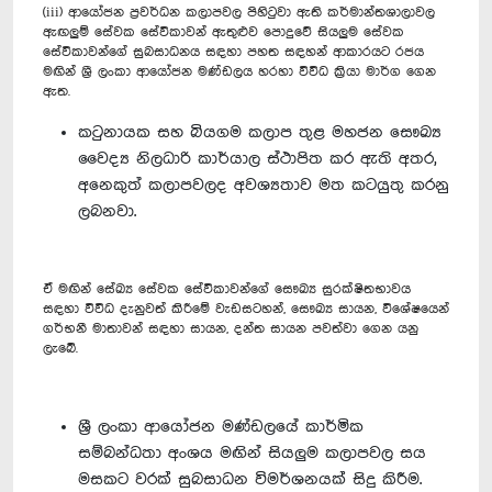
(iii) ආ‍යෝජන ප්‍රවර්ධන කලාපවල පිහිටුවා ඇති කර්මාන්තශාලාවල
ඇඟලුම් සේවක සේවිකාවන් ඇතුළුව පොදුවේ සියලුම සේවක
සේවිකාවන්ගේ සුබසාධනය සඳහා පහත සඳහන් ආකාරයට රජය
මඟින් ශ්‍රී ලංකා ආයෝජන මණ්ඩලය හරහා විවිධ ක්‍රියා මාර්ග ගෙන
ඇත.
කටුනායක සහ බියගම කලාප තුළ මහජන සෞඛ්‍ය
වෛද්‍ය නිලධාරි කාර්යාල ස්ථාපිත කර ඇති අතර,
අනෙකුත් කලාපවලද අවශ්‍යතාව මත කටයුතු කරනු
ලබනවා.
ඒ මඟින් සේඛ්‍ය සේවක සේවිකාවන්ගේ සෞඛ්‍ය සුරක්ෂිතභාවය
සඳහා විවිධ දැනුවත් කිරීමේ වැඩසටහන්, සෞඛ්‍ය සායන, විශේෂයෙන්
ගර්භනී මාතාවන් සඳහා සායන, දන්ත සායන පවත්වා ගෙන යනු
ලැබේ.
ශ්‍රී ලංකා ආයෝජන මණ්ඩලයේ කාර්මික
සම්බන්ධතා අංශය මඟින් සියලුම කලාපවල සය
මසකට වරක් සුබසාධන විමර්ශනයක් සිදු කිරීම.