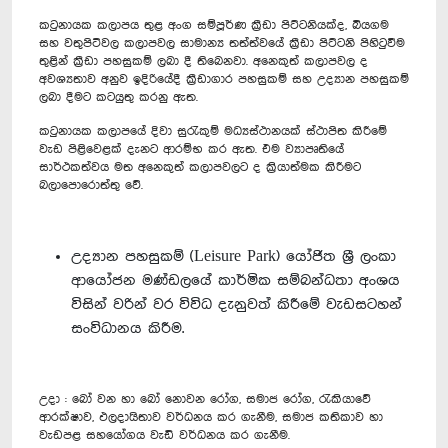
කටුනායක කලාපය තුළ අංග සම්පූර්ණ ක්‍රීඩා පිට්ටනියක්ද, බියගම
සහ වතුපිටිවල කලාපවල සාමාන්‍ය තත්ත්වයේ ක්‍රීඩා පිට්ටනි පිහිටුවීම
තුළින් ක්‍රීඩා පහසුකම් ලබා දී තිබෙනවා. අනෙකුත් කලාපවල ද
අවශ්‍යතාව අනුව ඉදිරියේදී ක්‍රීඩාගාර පහසුකම් සහ උද්‍යාන පහසුකම්
ලබා දීමට කටයුතු කරනු ඇත.
කටුනායක කලාපයේ දිවා සුරැකුම් මධ්‍යස්ථානයක් ස්ථාපිත කිරීමේ
වැඩ පිළිවෙළක් දැනට ආරම්භ කර ඇත. එම ව්‍යාපෘතියේ
සාර්ථකත්වය මත අනෙකුත් කලාපවලට ද ක්‍රියාත්මක කිරීමට
බලාපොරොත්තු වේ.
උද්‍යාන පහසුකම් (Leisure Park) යෝජිත ශ්‍රී ලංකා
ආයෝජන මණ්ඩලයේ කාර්මික සම්බන්ධතා අංශය
විසින් වරින් වර විවිධ දැනුවත් කිරීමේ වැඩසටහන්
සංවිධානය කිරීම.
උදා : බෝ වන හා බෝ නොවන රෝග, සමාජ රෝග, රැකියාවේ
ආරක්ෂාව, ඵලදායිතාව වර්ධනය කර ගැනීම, සමාජ කතිකාව හා
වැඩපළ සහයෝගය වැඩි වර්ධනය කර ගැනීම.