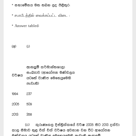
* සභාමේසය මත තබන ලද පිළිතුර:
* சபாபீடத்தில் வைக்கப்பட்ட விடை :
* Answer tabled:
(අ) (i)
ඇඟලුම් කර්මාන්තශාලා
සංඛ්‍යාව (ආයෝජන මණ්ඩලය
වර්ෂය
යටතේ වාණිජ මෙහෙයුමෙහි
පැවැති)
1994
237
2005
509
2013
358
(ii) කුරුණෑගල දිස්ත්‍රික්කයේ වර්ෂ 2005 සිට 2013 දක්වා
කාල සීමාව තුළ එක් එක් වර්ෂය අවසාන වන විට ආයෝජන
මණ්ඩලය යටතේ වාණිජ මෙහෙයුමෙහි පැවැති ඇඟලුම්