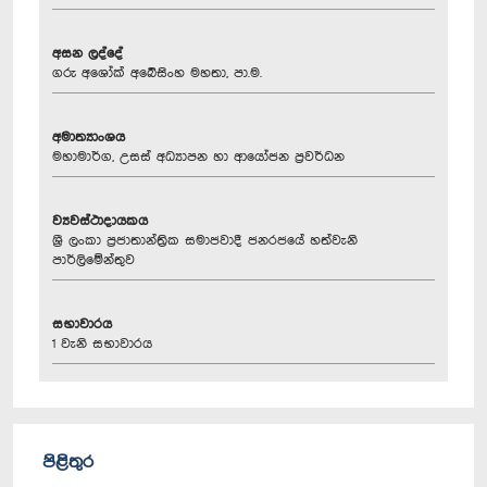
අසන ලද්දේ
ගරු අශෝක් අබේසිංහ මහතා, පා.ම.
අමාත්‍යාංශය
මහාමාර්ග, උසස් අධ්‍යාපන හා ආයෝජන ප්‍රවර්ධන
ව්‍යවස්ථාදායකය
ශ්‍රී ලංකා ප්‍රජාතාන්ත්‍රික සමාජවාදී ජනරජයේ හත්වැනි
පාර්ලිමේන්තුව
සභාවාරය
1 වැනි සභාවාරය
පිළිතුර