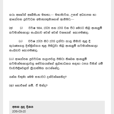
ගරු අශෝක් අබේසිංහ මහතා,— මහාමාර්ග, උසස් අධ්‍යාපන හා
ආයෝජන ප්‍රවර්ධන අමාත්‍යතුමාගෙන් ඇසීමට,—
(අ) (i) වර්ෂ 1994, 2005 සහ 2013 වන විට මෙරට තිබූ ඇඟලුම්
කර්මාන්තශාලා සංඛ්‍යාව වෙන් වෙන් වශයෙන් කොපමණද;
(ii) වර්ෂ 2005 සිට 2013 දක්වා කාල සීමාව තුළ දී
කුරුණෑගල දිස්ත්‍රික්කය තුළ පිහිටුවා තිබූ ඇඟලුම් කර්මාන්තශාලා
සංඛ්‍යාව කොපමණද;
(iii) ආයෝජන ප්‍රවර්ධන කලාපවල පිහිටා තිබෙන ඇඟලුම්
කර්මාන්තශාලාවල සේවකයන්ගේ සුබසාධනය සඳහා රජය විසින් යම්
වැඩපිළිවෙළක් ක්‍රියාත්මක කරන්නේද;
යන්න එතුමා මෙම සභාවට දන්වන්නෙහිද?
(ආ) නොඑසේ නම්, ඒ මන්ද?
අසන ලද දිනය
2015-03-20