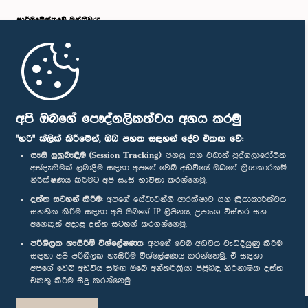
පාර්ලි‌මේන්තුවේ මන්ත්‍රීවරු
මුල් පිටුව
පාර්ලිමේන්තු ජංගම යෙදුම
අපි ඔබගේ පෞද්ගලිකත්වය අගය කරමු
"හරි" ක්ලික් කිරීමෙන්, ඔබ පහත සඳහන් දේට එකඟ වේ:
සැසි ලුහුබැඳීම (Session Tracking):
පහසු සහ වඩාත් පුද්ගලාරෝපිත
අත්දැකීමක් ලබාදීම සඳහා අපගේ වෙබ් අඩවියේ ඔබගේ ක්‍රියාකාරකම්
නිරීක්ෂණය කිරීමට අපි සැසි භාවිතා කරන්නෙමු.
අප හා සම්බන්ධ වී සිටින්න :
දත්ත සටහන් කිරීම:
අපගේ සේවාවන්හි ආරක්ෂාව සහ ක්‍රියාකාරීත්වය
සහතික කිරීම සඳහා අපි ඔබගේ IP ලිපිනය, උපාංග විස්තර සහ
අනෙකුත් අදාළ දත්ත සටහන් කරගන්නෙමු.
සම්මාන
පරිශීලක හැසිරීම් විශ්ලේෂණය:
අපගේ වෙබ් අඩවිය වැඩිදියුණු කිරීම
සඳහා අපි පරිශීලක හැසිරීම විශ්ලේෂණය කරන්නෙමු. ඒ සඳහා
අපගේ වෙබ් අඩවිය සමඟ ඔබේ අන්තර්ක්‍රියා පිළිබඳ නිර්නාමික දත්ත
පෞද්ගලිකත්ව ප්‍රතිපත්තිය
එකතු කිරීම සිදු කරන්නෙමු.
© ශ්‍රී ලංකා පාර්ලි‌මේන්තුව.