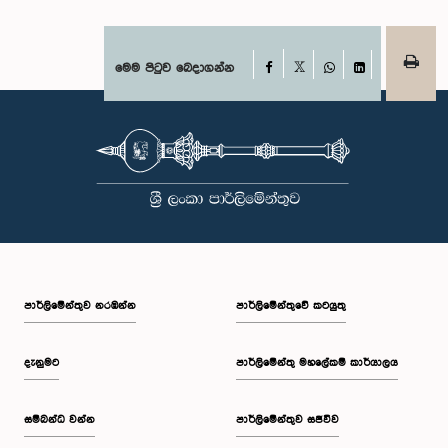
Facebook
මෙම පිටුව බෙදාගන්න
X
WhatsApp
LinkedIn
පාර්ලි‌මේන්තුව නරඹන්න
පාර්ලිමේන්තුවේ කටයුතු
දැනුමට
පාර්ලිමේන්තු මහලේකම් කාර්යාලය
සම්බන්ධ වන්න
පාර්ලිමේන්තුව සජීවීව