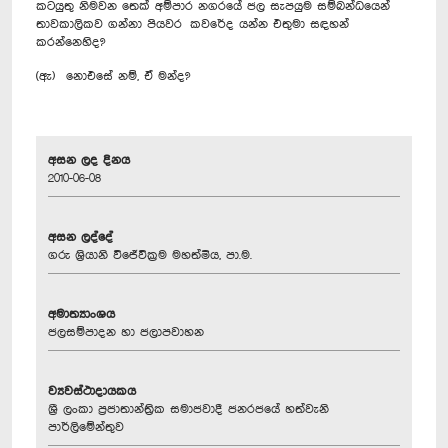
කටයුතු නිමවන තෙක් අම්පාර නගරයේ ජල සැපයුම සම්බන්ධයෙන්
තාවකාලිකව ගන්නා පියවර කවරේද යන්න එතුමා සඳහන්
කරන්නෙහිද?
(ඇ)‍ නොඑසේ නම්, ඒ මන්ද?
අසන ලද දිනය
2010-06-08
අසන ලද්දේ
ගරු ශ්‍රියානි විජේවික්‍රම මහත්මිය, පා.ම.
අමාත්‍යාංශය
ජලසම්පාදන හා ජලාපවාහන
ව්‍යවස්ථාදායකය
ශ්‍රී ලංකා ප්‍රජාතාන්ත්‍රික සමාජවාදී ජනරජයේ හත්වැනි
පාර්ලිමේන්තුව