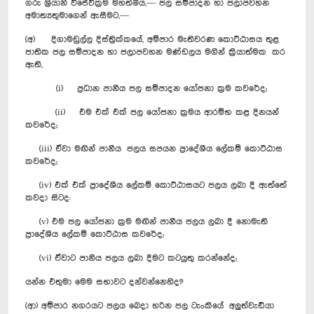
ගරු ශ්‍රියානි විජේවික්‍රම මහත්මිය,— ජල සම්පාදන හා ජලාපවහන
අමාත්‍යතුමාගෙන් ඇසීමට,—
(අ) දිගාමඩුල්ල දිස්ත්‍රික්කයේ, අම්පාර මැතිවරණ කොට්ඨාසය තුළ
ජාතික ජල සම්පාදන හා ජලාපවහන මණ්ඩලය මගින් ක්‍රියාත්මක කර
ඇති,
(i) ප්‍රධාන පානීය ජල සම්පාදන යෝජනා ක්‍රම කවරේද;
(ii) එම එක් එක් ජල යෝජනා ක්‍රමය ආරම්භ කළ දිනයන්
කවරේද;
(iii) ඒවා මඟින් පානීය ජලය සපයන ප්‍රාදේශීය ලේකම් කොට්ඨාස
කවරේද;
(iv) එක් එක් ප්‍රාදේශීය ලේකම් කොට්ඨාසයට ජලය ලබා දී ඇත්තේ
කවදා සිටද:‍‍
(v) එම ජල යෝජනා ක්‍රම මඟින් පානීය ජලය ලබා දී නොමැති
ප්‍රාදේශීය ලේකම් කොට්ඨාස කවරේද;
(vi) ඒවාට පානීය ජලය ලබා දීමට කටයුතු කරන්නේද;
යන්න එතුමා මෙම සභාවට දන්වන්නෙහිද?
(ආ) අම්පාර නගරයට ජලය බෙදා හරින ජල ටැංකියේ අලුත්වැඩියා