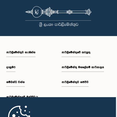
පාර්ලි‌මේන්තුව නරඹන්න
පාර්ලිමේන්තුවේ කටයුතු
දැනුමට
පාර්ලිමේන්තු මහලේකම් කාර්යාලය
සම්බන්ධ වන්න
පාර්ලිමේන්තුව සජීවීව
පාර්ලි‌මේන්තුවේ මන්ත්‍රීවරු
මුල් පිටුව