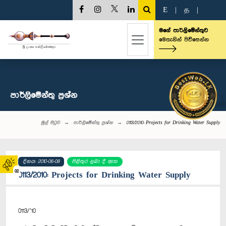
E
|
த
|
මගේ පාර්ලිමේන්තුව
මෙතැනින් පිවිසෙන්න
පාර්ලි‌මේන්තු‌ ප්‍රශ්න
මුල් පිටුව
පාර්ලි‌මේන්තු‌ ප්‍රශ්න
0113/2010: Projects for Drinking Water Supply
දිනය: 2010-06-08
පිළිතුර ලබා දී ඇත
02
0113/2010: Projects for Drinking Water Supply
0113/’10