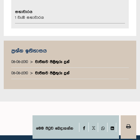
සභාවාරය
1 වැනි සභාවාරය
ප්‍රශ්න ඉතිහාසය
08-06-2010
වාචිකව පිළිතුරු දුන්
08-06-2010
වාචිකව පිළිතුරු දුන්
Facebook
මෙම පිටුව බෙදාගන්න
X
WhatsApp
LinkedIn