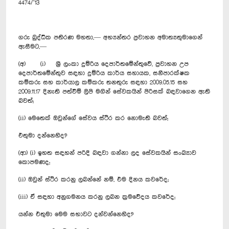
4474/’13
ගරු බුද්ධික පතිරණ මහතා,— අභ්‍යන්තර ප්‍රවාහන අමාත්‍යතුමාගෙන්
ඇසීමට,—
(අ) (i) ශ්‍රී ලංකා දුම්රිය දෙපාර්තමේන්තුවේ, ප්‍රවාහන උප
දෙපාර්තමේන්තුව සඳහා දුම්රිය කාර්ය සහායක, සනීපාරක්ෂක
කම්කරු සහ කාර්යාල කම්කරු තනතුරු සඳහා 2009.05.15 සහ
2009.11.17 දිනැති පත්වීම් ලිපි මගින් සේවකයින් පිරිසක් බඳවාගෙන ඇති
බවත්;
(ii) මෙතෙක් ඔවුන්ගේ සේවය ස්ථිර කර නොමැති බවත්;
එතුමා දන්නෙහිද?
(ආ) (i) ඉහත සඳහන් පරිදි බඳවා ගන්නා ලද සේවකයින් සංඛ්‍යාව
කොපමණද;
(ii) ඔවුන් ස්ථිර කරනු ලබන්නේ නම්, එම දිනය කවරේද;
(iii) ඒ සඳහා අනුගමනය කරනු ලබන ක්‍රමවේදය කවරේද;
යන්න එතුමා මෙම සභාවට දන්වන්නෙහිද?