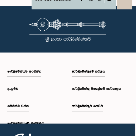
X
WhatsApp
LinkedIn
පාර්ලි‌මේන්තුව නරඹන්න
පාර්ලිමේන්තුවේ කටයුතු
දැනුමට
පාර්ලිමේන්තු මහලේකම් කාර්යාලය
සම්බන්ධ වන්න
පාර්ලිමේන්තුව සජීවීව
පාර්ලි‌මේන්තුවේ මන්ත්‍රීවරු