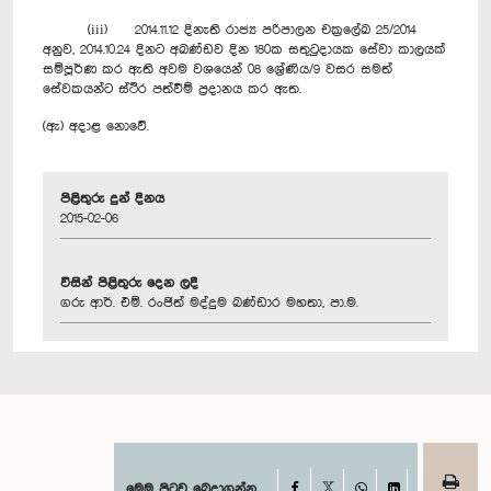
(iii) 2014.11.12 දිනැති රාජ්‍ය පරිපාලන චක්‍රලේඛ 25/2014
අනුව, 2014.10.24 දිනට අඛණ්ඩව දින 180ක සතුටුදායක සේවා කාලයක්
සම්පූර්ණ කර ඇති අවම වශයෙන් 08 ශ්‍රේණිය/9 වසර සමත්
සේවකයන්ට ස්ථිර පත්වීම් ප්‍රදානය කර ඇත.
(ඇ) අදාළ නොවේ.
පිළිතුරු දුන් දිනය
2015-02-06
විසින් පිළිතුරු දෙන ලදී
ගරු ආර්. එම්. රංජිත් මද්දුම බණ්ඩාර මහතා, පා.ම.
Facebook
මෙම පිටුව බෙදාගන්න