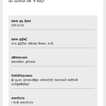
(ඇ) නොඑසේ නම්, ඒ මන්ද?
අසන ලද දිනය
2015-02-06
අසන ලද්දේ
ගරු බුද්ධික පතිරණ මහතා, පා.ම.
අමාත්‍යාංශය
අභ්‍යන්තර ප්‍රවාහන
ව්‍යවස්ථාදායකය
ශ්‍රී ලංකා ප්‍රජාතාන්ත්‍රික සමාජවාදී ජනරජයේ හත්වැනි
පාර්ලිමේන්තුව
සභාවාරය
1 වැනි සභාවාරය