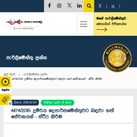
E
|
த
|
මගේ පාර්ලිමේන්තුව
මෙතැනින් පිවිසෙන්න
පාර්ලි‌මේන්තු‌ ප්‍රශ්න
මුල් පිටුව
පාර්ලි‌මේන්තු‌ ප්‍රශ්න
4474/2015: දුම්රිය දෙපාර්තමේන්තුවට බඳවා ගත් සේවකයන් : ස්ථිර කිරීම
බලන්න
දිනය: 2015-02-06
පිළිතුර ලබා දී ඇත
02
4474/2015: දුම්රිය දෙපාර්තමේන්තුවට බඳවා ගත්
සේවකයන් : ස්ථිර කිරීම