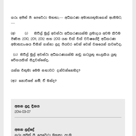
ගරු අජිත් පී. පෙරේරා මහතා,— අධිකරණ අමාත්‍යතුමාගෙන් ඇසීමට,
—
(අ) (i) සිවිල් මුල් අවස්ථා අධිකරණයන්හි ප්‍රමාදය අවම කිරීම
පිණිස 2010, 2011, 2012 සහ 2013 යන එක් එක් වර්ෂයේදී අධිකරණ
අමාත්‍යාංශය විසින් ගන්නා ලද පියවර වෙන් වෙන් වශයෙන් කවරේද;
(ii) සිවිල් මුල් අවස්ථා අධිකරණයන්හි නඩු කටයුතු සැලකිය යුතු
වේගයකින් සිදුවන්නේද;
යන්න එතුමා මෙම සභාවට දන්වන්නෙහිද?
(ආ) නොඑසේ නම්, ඒ මන්ද?
අසන ලද දිනය
2014-03-07
අසන ලද්දේ
ගරු අජිත් පී. පෙරේරා මහතා, පා.ම.