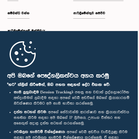
සම්බන්ධ වන්න
පාර්ලිමේන්තුව සජීවීව
පාර්ලි‌මේන්තුවේ මන්ත්‍රීවරු
මුල් පිටුව
පාර්ලිමේන්තු ජංගම යෙදුම
අපි ඔබගේ පෞද්ගලිකත්වය අගය කරමු
"හරි" ක්ලික් කිරීමෙන්, ඔබ පහත සඳහන් දේට එකඟ වේ:
සැසි ලුහුබැඳීම (Session Tracking):
පහසු සහ වඩාත් පුද්ගලාරෝපිත
අත්දැකීමක් ලබාදීම සඳහා අපගේ වෙබ් අඩවියේ ඔබගේ ක්‍රියාකාරකම්
නිරීක්ෂණය කිරීමට අපි සැසි භාවිතා කරන්නෙමු.
අප හා සම්බන්ධ වී සිටින්න :
දත්ත සටහන් කිරීම:
අපගේ සේවාවන්හි ආරක්ෂාව සහ ක්‍රියාකාරීත්වය
සහතික කිරීම සඳහා අපි ඔබගේ IP ලිපිනය, උපාංග විස්තර සහ
අනෙකුත් අදාළ දත්ත සටහන් කරගන්නෙමු.
සම්මාන
පරිශීලක හැසිරීම් විශ්ලේෂණය:
අපගේ වෙබ් අඩවිය වැඩිදියුණු කිරීම
සඳහා අපි පරිශීලක හැසිරීම විශ්ලේෂණය කරන්නෙමු. ඒ සඳහා