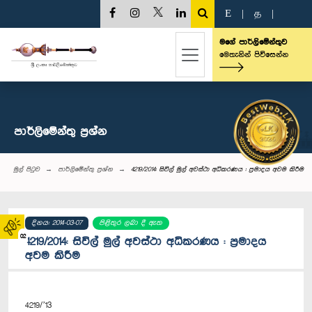
E
|
த
|
මගේ පාර්ලිමේන්තුව
මෙතැනින් පිවිසෙන්න
පාර්ලි‌මේන්තු‌ ප්‍රශ්න
මුල් පිටුව
පාර්ලි‌මේන්තු‌ ප්‍රශ්න
4219/2014: සිවිල් මුල් අවස්ථා අධිකරණය : ප්‍රමාදය අවම කිරීම
දිනය: 2014-03-07
පිළිතුර ලබා දී ඇත
02
4219/2014: සිවිල් මුල් අවස්ථා අධිකරණය : ප්‍රමාදය
අවම කිරීම
4219/’13