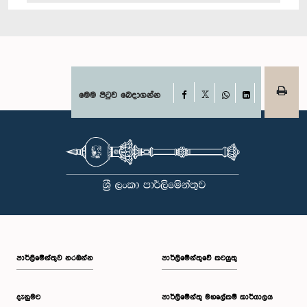
Facebook
මෙම පිටුව බෙදාගන්න
X
WhatsApp
LinkedIn
පාර්ලි‌මේන්තුව නරඹන්න
පාර්ලිමේන්තුවේ කටයුතු
දැනුමට
පාර්ලිමේන්තු මහලේකම් කාර්යාලය