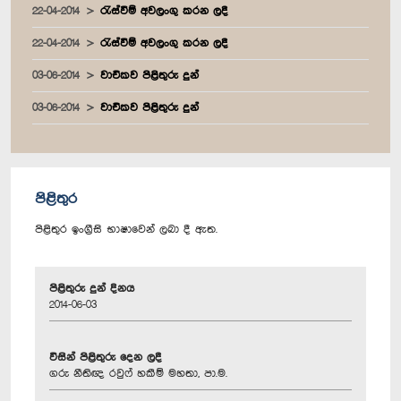
22-04-2014
රැස්වීම් අවලංගු කරන ලදී
22-04-2014
රැස්වීම් අවලංගු කරන ලදී
03-06-2014
වාචිකව පිළිතුරු දුන්
03-06-2014
වාචිකව පිළිතුරු දුන්
පිළිතුර
පිළිතුර ඉංග්‍රීසි භාෂාවෙන් ලබා දී ඇත.
පිළිතුරු දුන් දිනය
2014-06-03
විසින් පිළිතුරු දෙන ලදී
ගරු නීතිඥ රවුෆ් හකීම් මහතා, පා.ම.