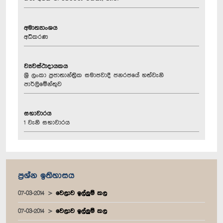
අමාත්‍යාංශය
අධිකරණ
ව්‍යවස්ථාදායකය
ශ්‍රී ලංකා ප්‍රජාතාන්ත්‍රික සමාජවාදී ජනරජයේ හත්වැනි
පාර්ලිමේන්තුව
සභාවාරය
1 වැනි සභාවාරය
ප්‍රශ්න ඉතිහාසය
07-03-2014
වෙලාව ඉල්ලුම් කල
07-03-2014
වෙලාව ඉල්ලුම් කල