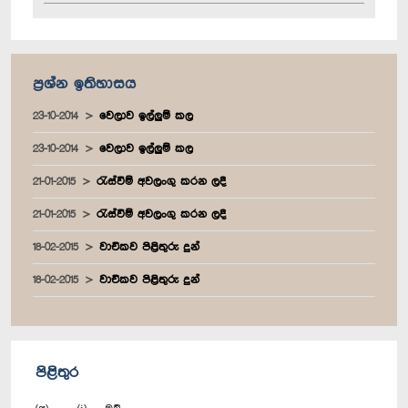
ප්‍රශ්න ඉතිහාසය
23-10-2014
වෙලාව ඉල්ලුම් කල
23-10-2014
වෙලාව ඉල්ලුම් කල
21-01-2015
රැස්වීම් අවලංගු කරන ලදී
21-01-2015
රැස්වීම් අවලංගු කරන ලදී
18-02-2015
වාචිකව පිළිතුරු දුන්
18-02-2015
වාචිකව පිළිතුරු දුන්
පිළිතුර