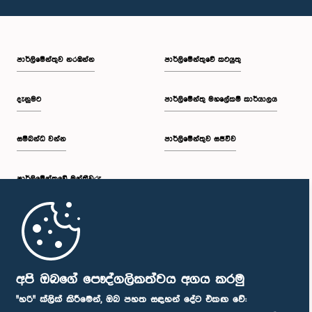
පාර්ලි‌මේන්තුව නරඹන්න
පාර්ලිමේන්තුවේ කටයුතු
දැනුමට
පාර්ලිමේන්තු මහලේකම් කාර්යාලය
සම්බන්ධ වන්න
පාර්ලිමේන්තුව සජීවීව
පාර්ලි‌මේන්තුවේ මන්ත්‍රීවරු
මුල් පිටුව
පාර්ලිමේන්තු ජංගම යෙදුම
අපි ඔබගේ පෞද්ගලිකත්වය අගය කරමු
"හරි" ක්ලික් කිරීමෙන්, ඔබ පහත සඳහන් දේට එකඟ වේ: