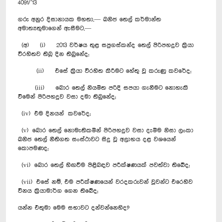
4091/’13
ගරු අනුර දිසානායක මහතා,— ඛනිජ තෙල් කර්මාන්ත
අමාත්‍යතුමාගෙන් ඇසීමට,—
(අ) (i) 2013 වර්ෂය තුළ සපුගස්කන්ද තෙල් පිරිපහදුව ක්‍රියා
විරහිතව තිබූ දින තිබුනේද;
(ii) එසේ ක්‍රියා විරහිත කිරීමට හේතු වූ කරුණු කවරේද;
(iii) බොර තෙල් නියමිත පරිදි සපයා ගැනීමට නොහැකි
වීමෙන් පිරිපහදුව වසා දමා තිබුනේද;
(iv) එම දිනයන් කවරේද;
(v) බොර තෙල් නොමැතිකමින් පිරිපහදුව වසා දැමීම නිසා ලංකා
ඛනිජ තෙල් නීතිගත සංස්ථාවට සිදු වූ අලාභය දළ වශයෙන්
කොපමණද;
(vi) බොර තෙල් හිඟවීම පිළිබඳව පරීක්ෂණයක් පවත්වා තිබේද;
(vii) එසේ නම්, එම පරීක්ෂණයෙන් වරදකරුවන් වූවන්ට එරෙහිව
විනය ක්‍රියාමාර්ග ගෙන තිබේද;
යන්න එතුමා මෙම සභාවට දන්වන්නෙහිද?