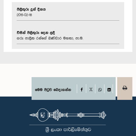
පිළිතුරු දුන් දිනය
2015-02-18
විසින් පිළිතුරු දෙන ලදී
ගරු පාලිත රන්ගේ බණ්ඩාර මහතා, පා.ම.
Facebook
මෙම පිටුව බෙදාගන්න
X
WhatsApp
LinkedIn