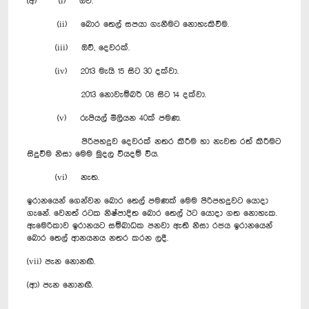
(අ) (i) ඔව්.
(ii) බොර තෙල් සපයා ගැනීමට නොහැකිවීම.
(iii) ඔව්, දෙවරක්.
(iv) 2013 මැයි 15 සිට 30 දක්වා.
2013 නොවැම්බර් 08 සිට 14 දක්වා.
(v) රුපියල් මිලියන 40ක් පමණ.
පිරිපහදුව දෙවරක් නතර කිරීම හා නැවත රත් කිරීමට
සිදුවීම නිසා මෙම මුදල වියදම් විය.
(vi) නැත.
ඉරානයෙන් ගෙන්වන බොර තෙල් පමණක් මෙම පිරිපහදුවට යොදා
ගැනේ. වෙනත් රටක නිෂ්පාදිත බොර තෙල් ඊට යොදා ගත නොහැක.
ඇමෙරිකාව ඉරානයට සම්බාධක පනවා ඇති නිසා රජය ඉරානයෙන්
බොර තෙල් ආනයනය නතර කරන ලදී.
(vii) පැන නොනඟී.
(ආ) පැන නොනඟී.