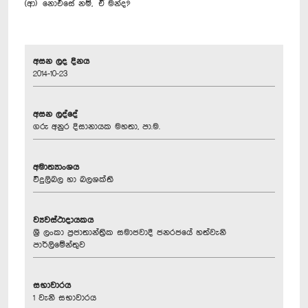
(ආ) නොඑසේ නම්, ඒ මන්ද?
අසන ලද දිනය
2014-10-23
අසන ලද්දේ
ගරු අනුර දිසානායක මහතා, පා.ම.
අමාත්‍යාංශය
විදුලිබල හා බලශක්ති
ව්‍යවස්ථාදායකය
ශ්‍රී ලංකා ප්‍රජාතාන්ත්‍රික සමාජවාදී ජනරජයේ හත්වැනි
පාර්ලිමේන්තුව
සභාවාරය
1 වැනි සභාවාරය