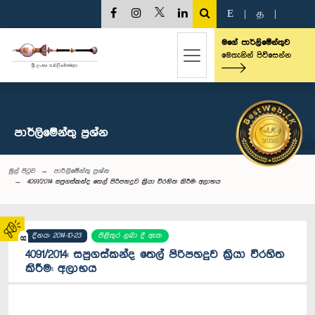
E
|
த
|
මගේ පාර්ලිමේන්තුව
මෙතැනින් පිවිසෙන්න
පාර්ලි‌මේන්තු‌ ප්‍රශ්න
මුල් පිටුව
පාර්ලි‌මේන්තු‌ ප්‍රශ්න
4091/2014: සපුගස්කන්ද තෙල් පිරිපහදුව ක්‍රියා විරහිත කිරීම: අලාභය
දිනය: 2014-10-23
පිළිතුර ලබා දී ඇත
02
4091/2014: සපුගස්කන්ද තෙල් පිරිපහදුව ක්‍රියා විරහිත
කිරීම: අලාභය