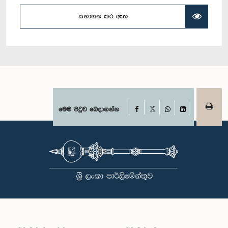
සභාගත කර ඇත
Facebook
මෙම පිටුව බෙදාගන්න
X
WhatsApp
LinkedIn