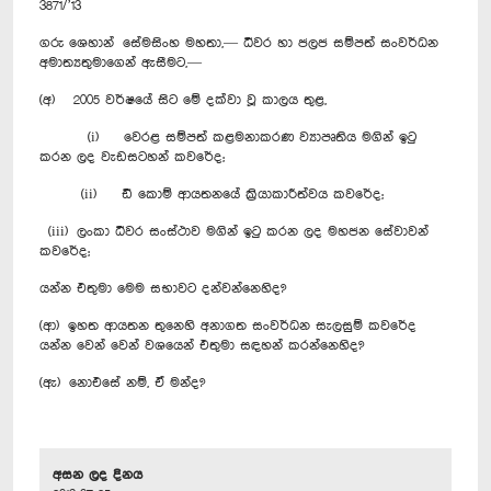
3871/’13
ගරු ශෙහාන් සේමසිංහ මහතා,— ධීවර හා ජලජ සම්පත් සංවර්ධන
අමාත්‍යතුමාගෙන් ඇසීමට,—
(අ) 2005 වර්ෂයේ සිට මේ දක්වා වූ කාලය තුළ,
(i) වෙරළ සම්පත් කළමනාකරණ ව්‍යාපෘතිය මගින් ඉටු
කරන ලද වැඩසටහන් කවරේද;
(ii) ඩී කොම් ආයතනයේ ක්‍රියාකාරීත්වය කවරේද;
(iii) ලංකා ධීවර සංස්ථාව මගින් ඉටු කරන ලද මහජන සේවාවන්
කවරේද;
යන්න එතුමා මෙම සභාවට දන්වන්නෙහිද?
(ආ) ඉහත ආයතන තුනෙහි අනාගත සංවර්ධන සැලසුම් කවරේද
යන්න වෙන් වෙන් වශයෙන් එතුමා සඳහන් කරන්නෙහිද?
(ඇ) නොඑසේ නම්, ඒ මන්ද?
අසන ලද දිනය