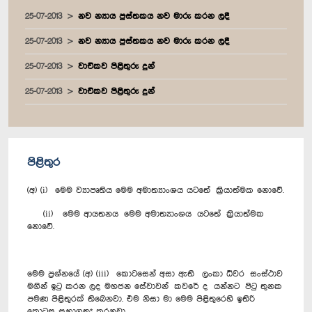
25-07-2013
නව න්‍යාය පුස්තකය නව මාරු කරන ලදී
25-07-2013
නව න්‍යාය පුස්තකය නව මාරු කරන ලදී
25-07-2013
වාචිකව පිළිතුරු දුන්
25-07-2013
වාචිකව පිළිතුරු දුන්
පිළිතුර
(අ) (i) මෙම ව්‍යාපෘතිය මෙම අමාත්‍යාංශය යටතේ ක්‍රියාත්මක නොවේ.
(ii) මෙම ආයතනය මෙම අමාත්‍යාංශය යටතේ ක්‍රියාත්මක
නොවේ.
මෙම ප්‍රශ්නයේ (අ) (iii) කොටසෙන් අසා ඇති ලංකා ධීවර සංස්ථාව
මගින් ඉටු කරන ලද මහජන සේවාවන් කවරේ ද යන්නට පිටු තුනක
පමණ පිළිතුරක් තිබෙනවා. එම නිසා මා මෙම පිළිතුරෙහි ඉතිරි
කොටස සභාගත* කරනවා.