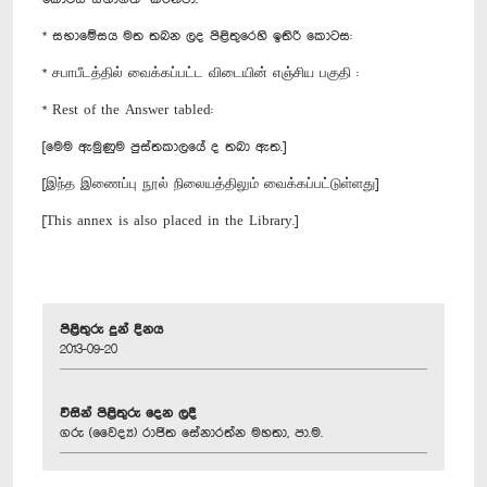
* සභාමේසය මත තබන ලද පිළිතුරෙහි ඉතිරි කොටස:
* சபாபீடத்தில் வைக்கப்பட்ட விடையின் எஞ்சிய பகுதி :
* Rest of the Answer tabled:
[මෙම ඇමුණුම පුස්තකාලයේ ද තබා ඇත.]
[இந்த இணைப்பு நூல் நிலையத்திலும் வைக்கப்பட்டுள்ளது]
[This annex is also placed in the Library.]
පිළිතුරු දුන් දිනය
2013-09-20
විසින් පිළිතුරු දෙන ලදී
ගරු (වෛද්‍ය) රාජිත සේනාරත්න මහතා, පා.ම.