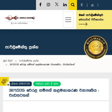
E
|
த
|
මගේ පාර්ලිමේන්තුව
මෙතැනින් පිවිසෙන්න
පාර්ලි‌මේන්තු‌ ප්‍රශ්න
මුල් පිටුව
පාර්ලි‌මේන්තු‌ ප්‍රශ්න
3871/2013: වෙරළ සම්පත් කළමනාකරණ ව්‍යාපෘතිය : වැඩසටහන්
දිනය: 2013-07-25
පිළිතුර ලබා දී ඇත
02
3871/2013: වෙරළ සම්පත් කළමනාකරණ ව්‍යාපෘතිය :
වැඩසටහන්