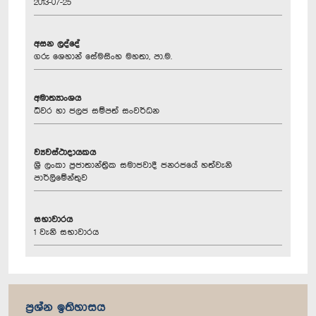
2013-07-25
අසන ලද්දේ
ගරු ශෙහාන් සේමසිංහ මහතා, පා.ම.
අමාත්‍යාංශය
ධීවර හා ජලජ සම්පත් සංවර්ධන
ව්‍යවස්ථාදායකය
ශ්‍රී ලංකා ප්‍රජාතාන්ත්‍රික සමාජවාදී ජනරජයේ හත්වැනි
පාර්ලිමේන්තුව
සභාවාරය
1 වැනි සභාවාරය
ප්‍රශ්න ඉතිහාසය