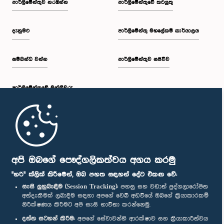
පාර්ලි‌මේන්තුව නරඹන්න
පාර්ලිමේන්තුවේ කටයුතු
දැනුමට
පාර්ලිමේන්තු මහලේකම් කාර්යාලය
සම්බන්ධ වන්න
පාර්ලිමේන්තුව සජීවීව
පාර්ලි‌මේන්තුවේ මන්ත්‍රීවරු
මුල් පිටුව
පාර්ලිමේන්තු ජංගම යෙදුම
අපි ඔබගේ පෞද්ගලිකත්වය අගය කරමු
"හරි" ක්ලික් කිරීමෙන්, ඔබ පහත සඳහන් දේට එකඟ වේ:
සැසි ලුහුබැඳීම (Session Tracking):
පහසු සහ වඩාත් පුද්ගලාරෝපිත
අත්දැකීමක් ලබාදීම සඳහා අපගේ වෙබ් අඩවියේ ඔබගේ ක්‍රියාකාරකම්
නිරීක්ෂණය කිරීමට අපි සැසි භාවිතා කරන්නෙමු.
අප හා සම්බන්ධ වී සිටින්න :
දත්ත සටහන් කිරීම:
අපගේ සේවාවන්හි ආරක්ෂාව සහ ක්‍රියාකාරීත්වය